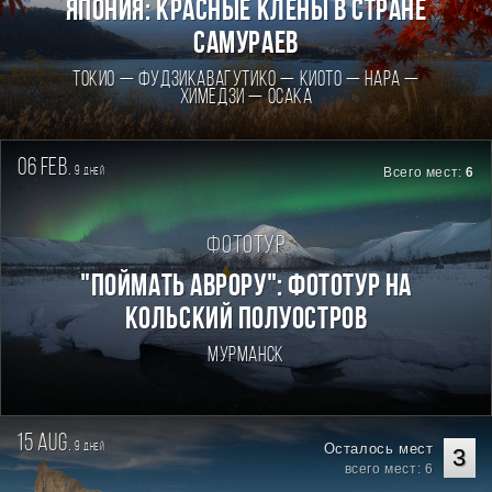
Япония: Красные клены в стране
самураев
Токио — Фудзикавагутико — Киото — Нара —
Химедзи — Осака
06 feb.
9
Всего мест:
6
дней
Фототур
"Поймать Аврору": фототур на
Кольский полуостров
Мурманск
15 aug.
9
Осталось мест
дней
3
всего мест: 6