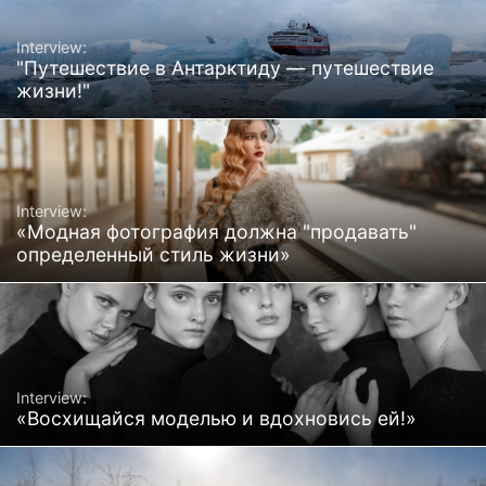
Interview:
"Путешествие в Антарктиду — путешествие
жизни!"
Interview:
«Модная фотография должна "продавать"
определенный стиль жизни»
Interview:
«Восхищайся моделью и вдохновись ей!»