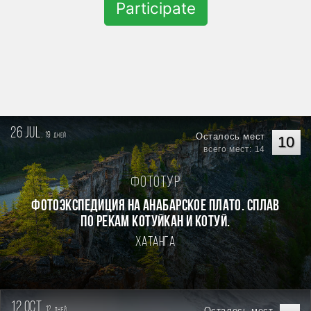
Participate
26 jul.
19
Осталось мест
дней
10
всего мест: 14
Фототур
Фотоэкспедиция на Анабарское плато. Сплав
по рекам Котуйкан и Котуй.
Хатанга
12 oct.
12
Осталось мест
дней