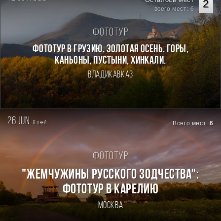
2
всего мест: 6
Фототур
Фототур в Грузию. Золотая осень. Горы,
каньоны, пустыни, хинкали.
Владикавказ
26 jun.
8
Всего мест:
6
дней
Фототур
"ЖЕМЧУЖИНЫ РУССКОГО ЗОДЧЕСТВА":
ФОТОТУР В КАРЕЛИЮ
Москва