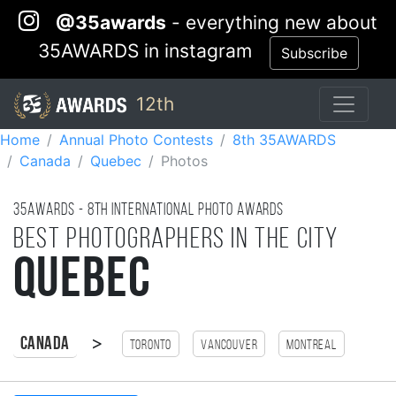
@35awards
- everything new about
35AWARDS in instagram
Subscribe
12th
Home
Annual Photo Contests
8th 35AWARDS
Canada
Quebec
Photos
35AWARDS - 8TH international photo awards
Best photographers in the city
Quebec
>
Canada
Toronto
Vancouver
Montreal