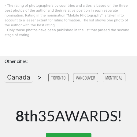
- The rating of photographers by countries and cities is based on the three
best photos of the author and their relative position in each separate
nomination. Rating in the nomination "Mobile Photography" is taken into
account to a lesser extent for rating formation. The list shows one photo of
the author with the best rating.
- Only those photos have been published in the list that passed the second
stage of voting.
Other cities:
Canada
>
Toronto
Vancouver
Montreal
8th
35AWARDS!