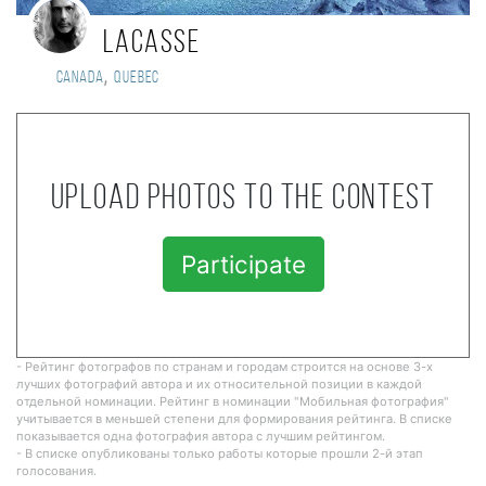
Lacasse
,
Canada
Quebec
Upload photos to the contest
Participate
- Рейтинг фотографов по странам и городам строится на основе 3-х
лучших фотографий автора и их относительной позиции в каждой
отдельной номинации. Рейтинг в номинации "Мобильная фотография"
учитывается в меньшей степени для формирования рейтинга. В списке
показывается одна фотография автора с лучшим рейтингом.
- В списке опубликованы только работы которые прошли 2-й этап
голосования.