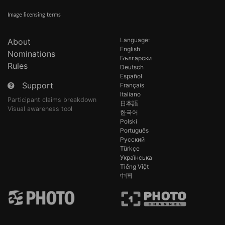
Image licensing terms
Language:
About
English
Nominations
Български
Rules
Deutsch
Español
Support
Français
Italiano
Participant claims breakdown
日本語
Visual awareness tool
한국어
Polski
Português
Русский
Türkçe
Українська
Tiếng Việt
中国