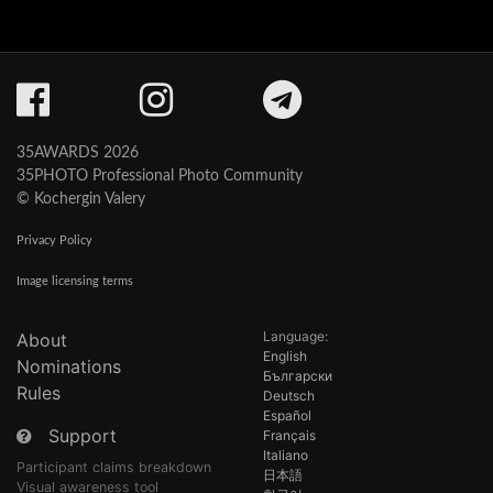
35AWARDS 2026
35PHOTO Professional Photo Community
© Kochergin Valery
Privacy Policy
Image licensing terms
Language:
About
English
Nominations
Български
Rules
Deutsch
Español
Support
Français
Italiano
Participant claims breakdown
日本語
Visual awareness tool