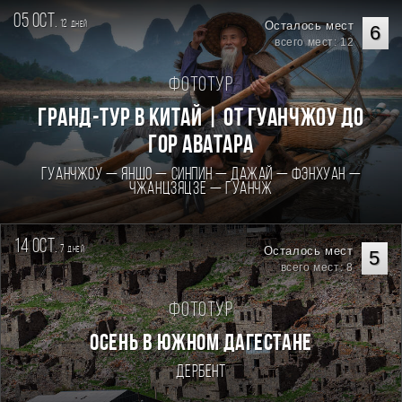
05 oct.
12
Осталось мест
дней
6
всего мест: 12
Фототур
Гранд-тур в Китай | От Гуанчжоу до
гор Аватара
Гуанчжоу — Яншо — Синпин — Дажай — Фэнхуан —
Чжанцзяцзе — Гуанчж
14 oct.
7
Осталось мест
дней
5
всего мест: 8
Фототур
Осень в Южном Дагестане
Дербент