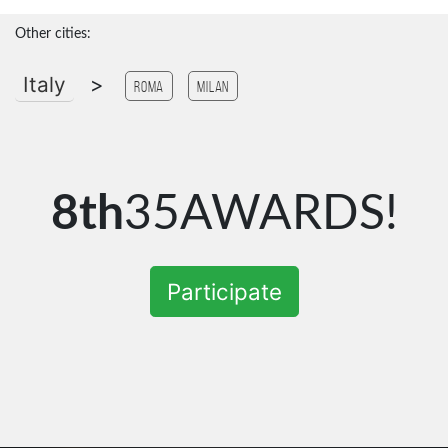
Other cities:
Italy
>
Roma
Milan
8th
35AWARDS!
Participate