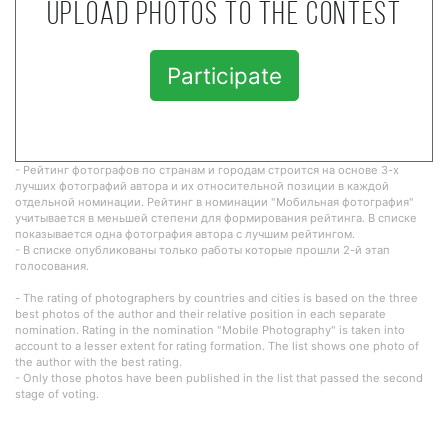
Upload photos to the contest
Participate
- Рейтинг фотографов по странам и городам строится на основе 3-х
лучших фотографий автора и их относительной позиции в каждой
отдельной номинации. Рейтинг в номинации "Мобильная фотография"
учитывается в меньшей степени для формирования рейтинга. В списке
показывается одна фотография автора с лучшим рейтингом.
- В списке опубликованы только работы которые прошли 2-й этап
голосования.
- The rating of photographers by countries and cities is based on the three
best photos of the author and their relative position in each separate
nomination. Rating in the nomination "Mobile Photography" is taken into
account to a lesser extent for rating formation. The list shows one photo of
the author with the best rating.
- Only those photos have been published in the list that passed the second
stage of voting.