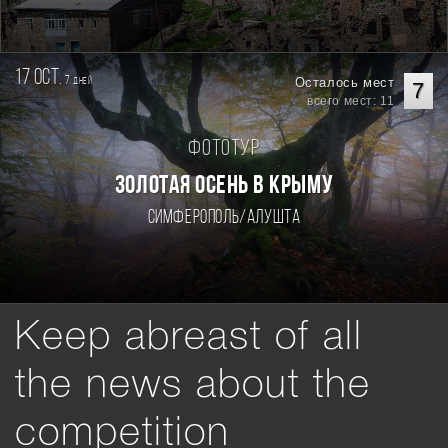
17 oct.
7
Осталось мест
дней
7
всего мест: 11
Фототур
ЗОЛОТАЯ ОСЕНЬ В КРЫМУ
Симферополь/Алушта
Keep abreast of all
the news about the
competition