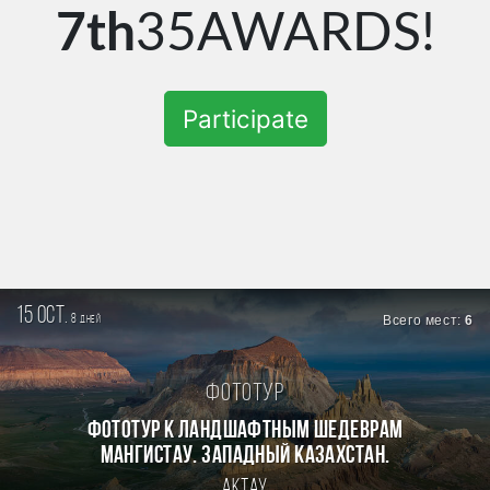
7th
35AWARDS!
Participate
15 oct.
8
Всего мест:
6
дней
Фототур
Фототур к ландшафтным шедеврам
Мангистау. Западный Казахстан.
Актау