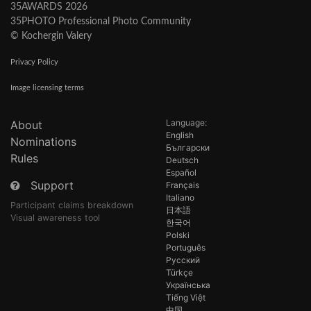
35AWARDS 2026
35PHOTO Professional Photo Community
© Kochergin Valery
Privacy Policy
Image licensing terms
Language:
About
English
Nominations
Български
Rules
Deutsch
Español
Support
Français
Italiano
Participant claims breakdown
日本語
Visual awareness tool
한국어
Polski
Português
Русский
Türkçe
Українська
Tiếng Việt
中国