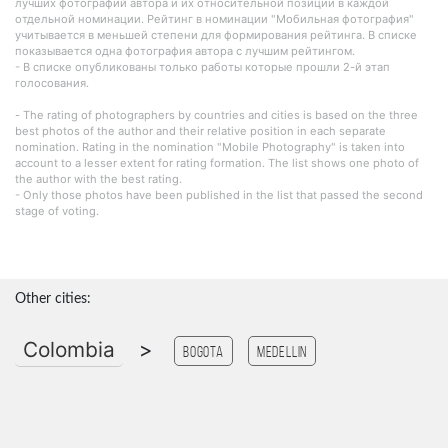
лучших фотографий автора и их относительной позиции в каждой
отдельной номинации. Рейтинг в номинации "Мобильная фотография"
учитывается в меньшей степени для формирования рейтинга. В списке
показывается одна фотография автора с лучшим рейтингом.
- В списке опубликованы только работы которые прошли 2-й этап
голосования.
- The rating of photographers by countries and cities is based on the three
best photos of the author and their relative position in each separate
nomination. Rating in the nomination "Mobile Photography" is taken into
account to a lesser extent for rating formation. The list shows one photo of
the author with the best rating.
- Only those photos have been published in the list that passed the second
stage of voting.
Other cities:
Colombia
>
Bogota
Medellin