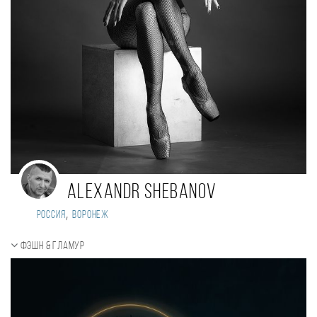
Alexandr Shebanov
,
Россия
Воронеж
Фэшн & Гламур