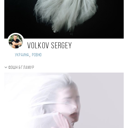
Volkov Sergey
,
Украина
Ровно
Фэшн & Гламур