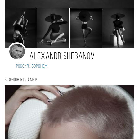
Alexandr Shebanov
,
Россия
Воронеж
Фэшн & Гламур