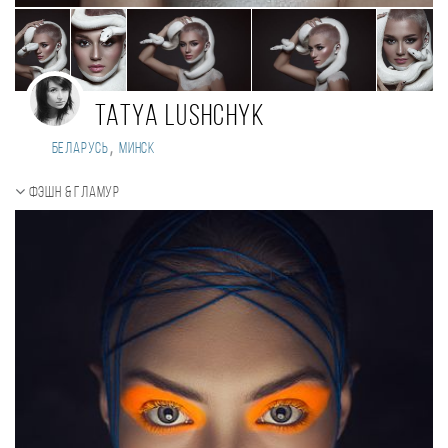
Tatya Lushchyk
,
Беларусь
Минск
Фэшн & Гламур