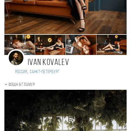
Ivan Kovalev
,
Россия
Санкт-Петербург
Фэшн & Гламур