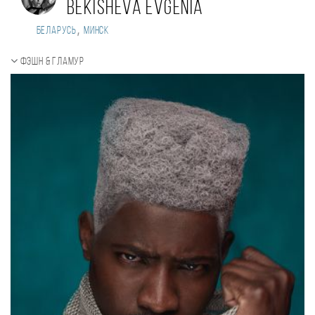
Bekisheva Evgenia
,
Беларусь
Минск
Фэшн & Гламур