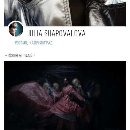
Julia Shapovalova
,
Россия
Калининград
Фэшн & Гламур