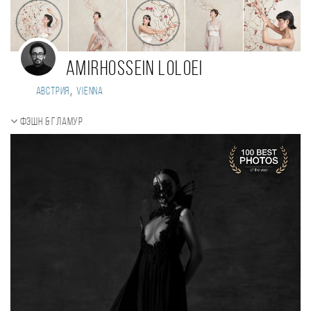
amirhossein loloei
,
Австрия
Vienna
Фэшн & Гламур