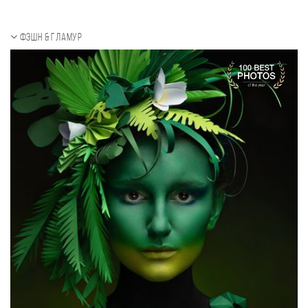
Фэшн & Гламур