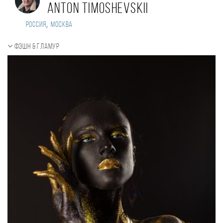
Anton Timoshevskii
,
Россия
Москва
Фэшн & Гламур