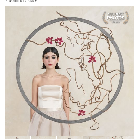
Фэшн & Гламур