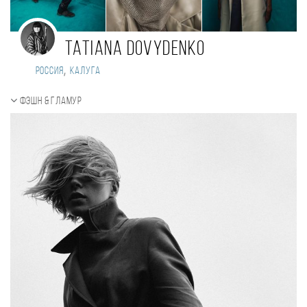
Tatiana Dovydenko
,
Россия
Калуга
Фэшн & Гламур