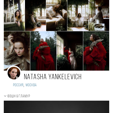
Natasha Yankelevich
,
Россия
Москва
Фэшн & Гламур