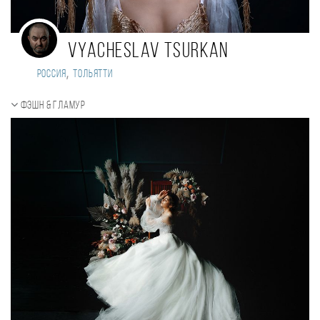
Vyacheslav Tsurkan
,
Россия
Тольятти
Фэшн & Гламур