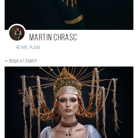
Martin Chrasc
,
Чехия
plana
Фэшн & Гламур