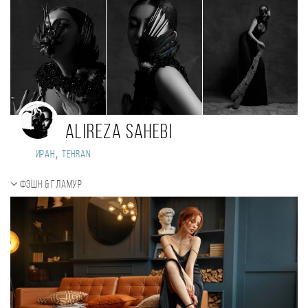
alireza sahebi
,
Иран
Tehran
Фэшн & Гламур