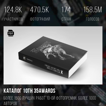
124.8K
470.5K
174
158.5M
участников
фотографий
стран
голосов
Каталог 10TH 35AWARDS
Более 1500 лучших работ 10-ой фотопремии, более 1000
авторов