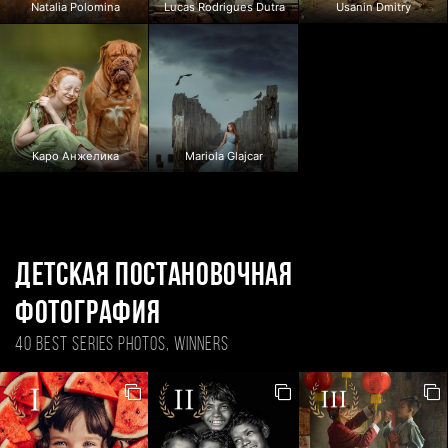
Natalia Polomina
Lucas Rodrigues Dutra
Usanin Dmitry
Каро Анжелика
Mariola Glajcar
Детская постановочная
фотография
40 BEST SERIES PHOTOS, WINNERS