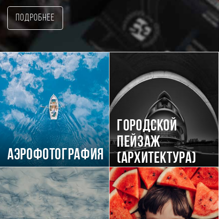
Подробнее
Городской
пейзаж
Аэрофотография
(Архитектура)