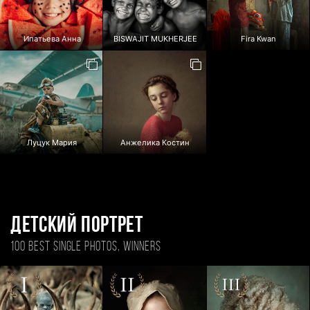
Ипатьева Анна
BISWAJIT MUKHERJEE
Fira Kwan
Луцук Мария
Анжелика Костин
Детский портрет
100 BEST SINGLE PHOTOS, WINNERS