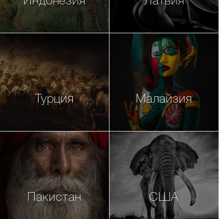
Индонезия
Латвия
Турция
Малайзия
Пакистан
США