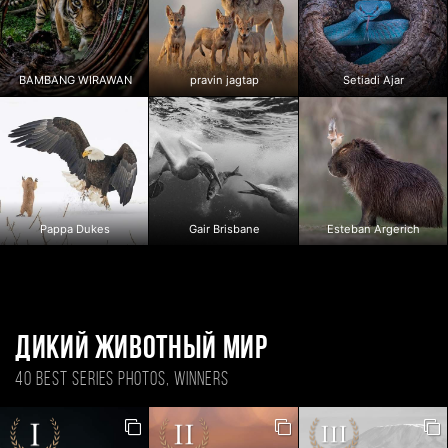
BAMBANG WIRAWAN
pravin jagtap
Setiadi Ajar
Pappa Dukes
Gair Brisbane
Esteban Argerich
Дикий животный мир
40 BEST SERIES PHOTOS, WINNERS