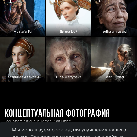
Mustafa Tor
Диана Цой
redha almusawi
Казанцев Алексей
Olga Martynska
Henri Fitriadi
Концептуальная фотография
100 BEST SINGLE PHOTOS, WINNERS
Мы используем cookies для улучшения вашего