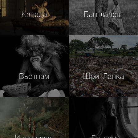
Канада
Бангладеш
Вьетнам
Шри-Ланка