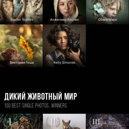
Svetlin Yosifov
Анжелика Костин
Oliwia Major
Виктория Геша
Kelly Simonds
Дикий животный мир
100 BEST SINGLE PHOTOS, WINNERS