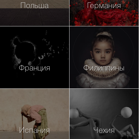
Польша
Германия
Франция
Филиппины
Испания
Чехия