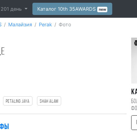
-
201
день
Каталог 10th 35AWARDS
new
S
Малайзия
Perak
Фото
де
К
Бо
Petaling Jaya
Shah Alam
фо
афы