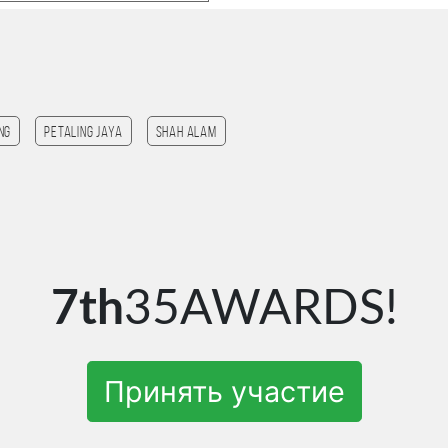
ng
Petaling Jaya
Shah Alam
7th
35AWARDS!
Принять участие