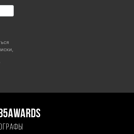
ться
писки,
"
35AWARDS
ТОГРАФЫ