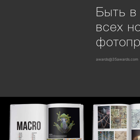
Быть в
всех н
фотоп
awards@35awards.com