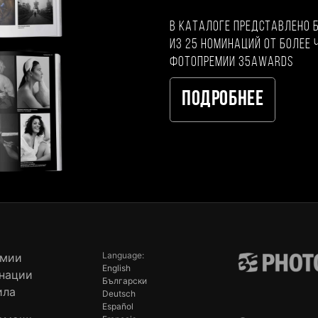
В каталоге представлено 
из 25 номинаций от более 
фотопремии 35AWARDS
Подробнее
Language:
емии
English
нации
Български
ила
Deutsch
Español