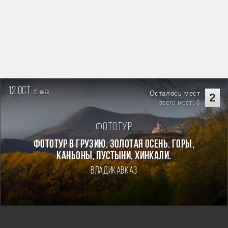
12 oct.
12
Осталось мест
дней
2
всего мест: 6
Фототур
Фототур в Грузию. Золотая осень. Горы,
каньоны, пустыни, хинкали.
Владикавказ