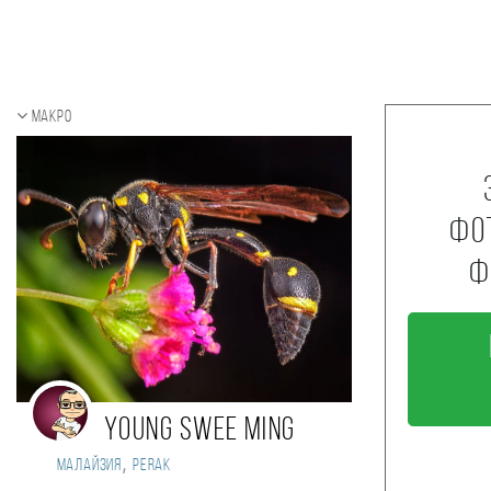
Макро
фо
ф
YOUNG SWEE MING
,
Малайзия
Perak