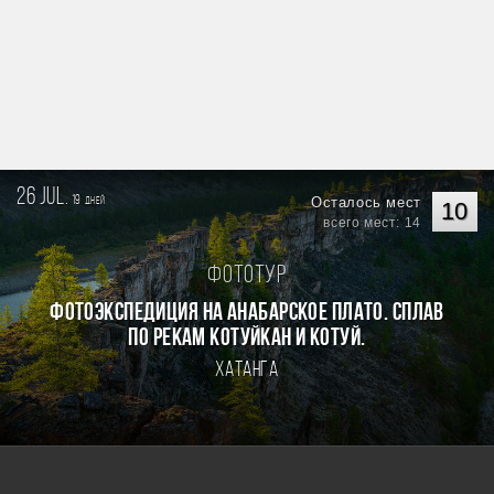
26 jul.
19
Осталось мест
дней
10
всего мест: 14
Фототур
Фотоэкспедиция на Анабарское плато. Сплав
по рекам Котуйкан и Котуй.
Хатанга