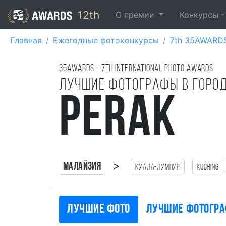
12th
О премии
Конкурсы 
Главная
Ежегодные фотоконкурсы
7th 35AWARD
35AWARDS - 7TH international photo awards
Лучшие фотографы в горо
Perak
>
Малайзия
Куала-Лумпур
Kuching
Лучшие фото
Лучшие фотогр