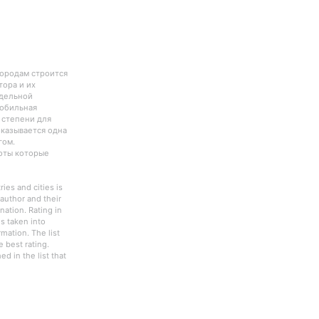
городам строится
тора и их
тдельной
Мобильная
 степени для
оказывается одна
гом.
боты которые
ies and cities is
author and their
nation. Rating in
s taken into
rmation. The list
 best rating.
d in the list that