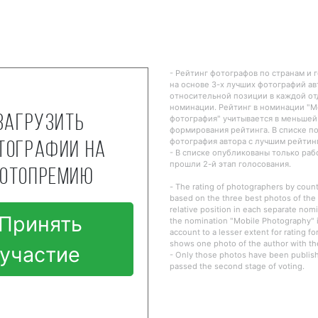
- Рейтинг фотографов по странам и 
на основе 3-х лучших фотографий ав
относительной позиции в каждой о
номинации. Рейтинг в номинации "
Загрузить
фотография" учитывается в меньшей
формирования рейтинга. В списке п
фотография автора с лучшим рейтин
тографии на
- В списке опубликованы только ра
прошли 2-й этап голосования.
отопремию
- The rating of photographers by countr
based on the three best photos of the 
relative position in each separate nomi
Принять
the nomination "Mobile Photography" i
account to a lesser extent for rating fo
shows one photo of the author with the
участие
- Only those photos have been publishe
passed the second stage of voting.