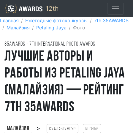
12th
Главная
Ежегодные фотоконкурсы
7th 35AWARDS
Малайзия
Petaling Jaya
Фото
35AWARDS - 7TH international photo awards
Лучшие авторы и
работы из Petaling Jaya
(Малайзия) — рейтинг
7th 35AWARDS
>
Малайзия
Куала-Лумпур
Kuching