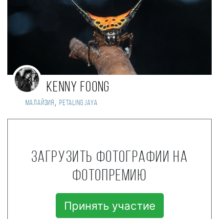
KENNY FOONG
,
Малайзия
Petaling Jaya
Загрузить фотографии на
фотопремию
Принять участие