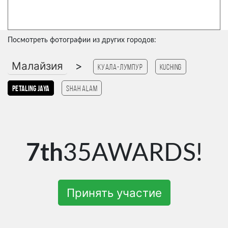
Посмотреть фотографии из других городов:
Малайзия
>
Куала-Лумпур
Kuching
Petaling Jaya
Shah Alam
7th
35AWARDS!
Принять участие