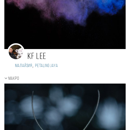
KF Lee
,
Малайзия
Petaling Jaya
Макро