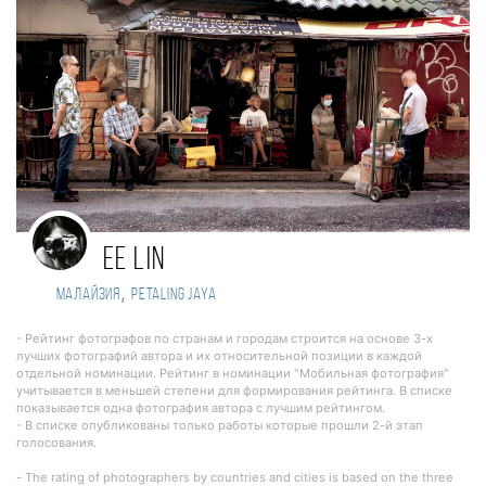
EE LIN
,
Малайзия
Petaling Jaya
- Рейтинг фотографов по странам и городам строится на основе 3-х
лучших фотографий автора и их относительной позиции в каждой
отдельной номинации. Рейтинг в номинации "Мобильная фотография"
учитывается в меньшей степени для формирования рейтинга. В списке
показывается одна фотография автора с лучшим рейтингом.
- В списке опубликованы только работы которые прошли 2-й этап
голосования.
- The rating of photographers by countries and cities is based on the three