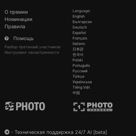
Language:
О премии
English
Номинации
Български
Правила
Deutsch
Español
Помощь
Français
Italiano
Разбор претензий участников
日本語
Инструмент насмотренности
한국어
Polski
Português
Русский
Türkçe
Українська
Tiếng Việt
中国
-
Техническая поддержка 24/7 AI [beta]