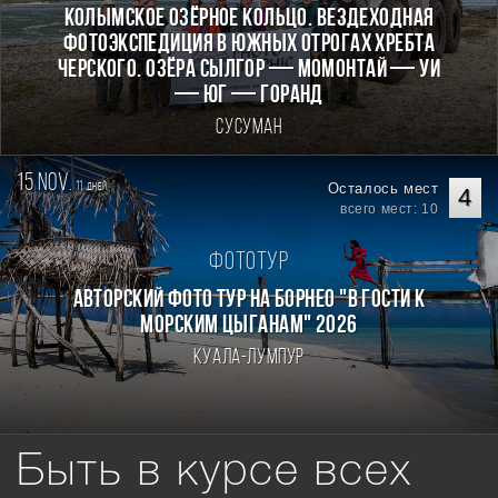
КОЛЫМСКОЕ ОЗЁРНОЕ КОЛЬЦО. Вездеходная
фотоэкспедиция в южных отрогах хребта
Черского. Озёра Сылгор — Момонтай — Уи
— Юг — Горанд
Сусуман
15 nov.
11
Осталось мест
дней
4
всего мест: 10
Фототур
Авторский фото тур на Борнео "В гости к
морским цыганам" 2026
Куала-Лумпур
Быть в курсе всех