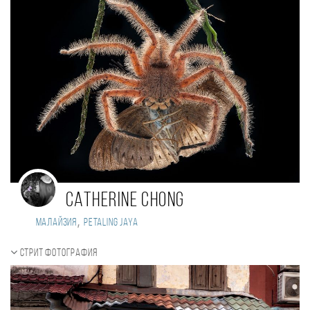
Catherine Chong
,
Малайзия
Petaling Jaya
Стрит фотография