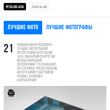
Petaling Jaya
Shah Alam
Лучшие фото
Лучшие фотографы
Официальная подборка
21
лучших фотографий
фотографов из Petaling
Jaya, Малайзия по итогам
международной
фотопремии 7th 35AWARDS.
На странице представлены
фотографии участников
разных жанров и
направлений.