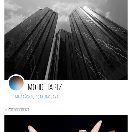
Mohd Hariz
,
Малайзия
Petaling Jaya
Фотопроект