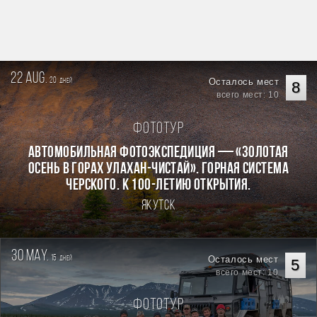
22 aug.
20
Осталось мест
дней
8
всего мест: 10
Фототур
Автомобильная фотоэкспедиция — «Золотая
осень в горах Улахан-Чистай». Горная система
Черского. К 100-летию открытия.
Якутск
30 may.
15
Осталось мест
дней
5
всего мест: 10
Фототур