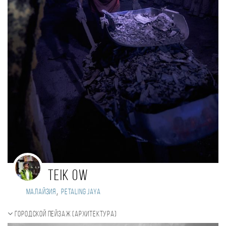
Teik Ow
,
Малайзия
Petaling Jaya
Городской пейзаж (Архитектура)