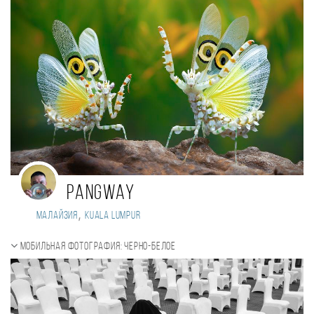
pangway
,
Малайзия
Kuala Lumpur
Мобильная фотография: черно-белое