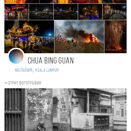
Chua Bing Guan
,
Малайзия
Kuala Lumpur
Стрит фотография