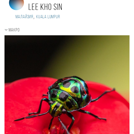
Lee kho sin
,
Малайзия
Kuala Lumpur
Макро