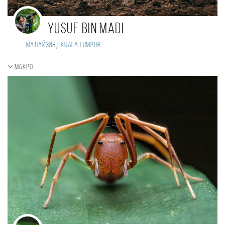
Yusuf Bin Madi
,
Малайзия
kuala lumpur
Макро