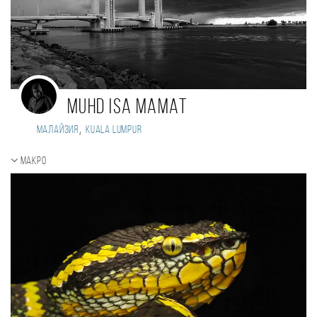
muhd isa mamat
,
Малайзия
kuala lumpur
Макро