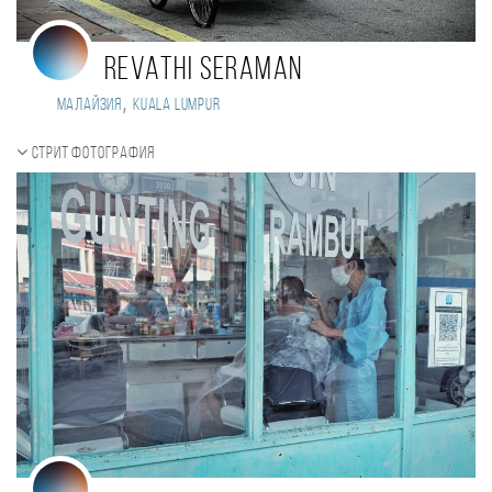
Revathi Seraman
,
Малайзия
Kuala Lumpur
Стрит фотография