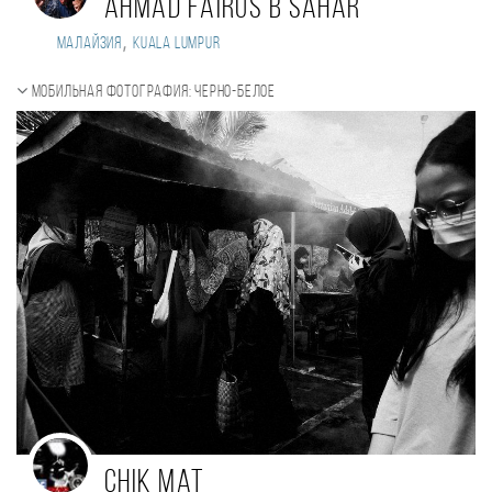
ahmad fairus b sahar
,
Малайзия
Kuala Lumpur
Мобильная фотография: черно-белое
Chik Mat