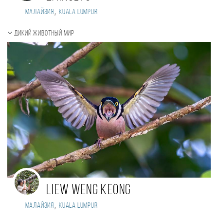
,
Малайзия
Kuala Lumpur
Дикий животный мир
LIEW WENG KEONG
,
Малайзия
KUALA LUMPUR