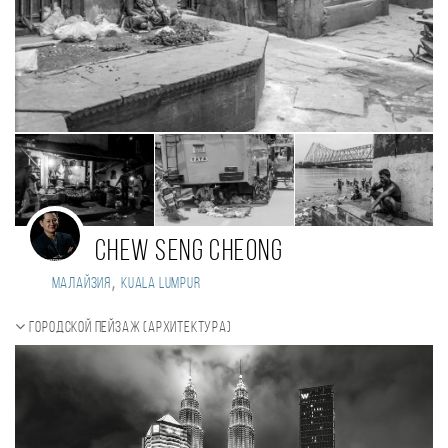
Chew Seng Cheong
,
Малайзия
Kuala Lumpur
Городской пейзаж (Архитектура)