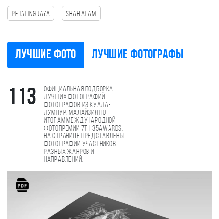
Petaling Jaya
Shah Alam
Лучшие фото
Лучшие фотографы
Официальная подборка
113
лучших фотографий
фотографов из Куала-
Лумпур, Малайзия по
итогам международной
фотопремии 7th 35AWARDS.
На странице представлены
фотографии участников
разных жанров и
направлений.