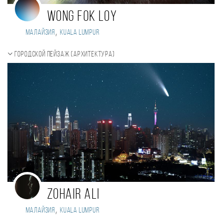
WONG FOK LOY
,
Малайзия
KUALA LUMPUR
Городской пейзаж (Архитектура)
Zohair Ali
,
Малайзия
Kuala Lumpur