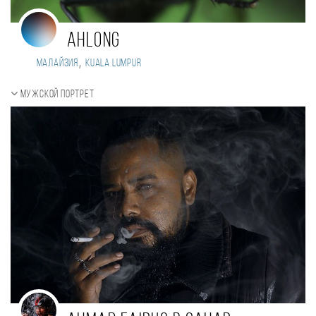
AHlong
,
Малайзия
Kuala Lumpur
Мужской портрет