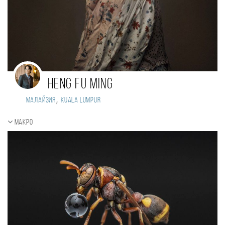
HENG FU MING
,
Малайзия
Kuala Lumpur
Макро