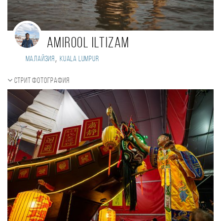
Amirool Iltizam
,
Малайзия
Kuala Lumpur
Стрит фотография