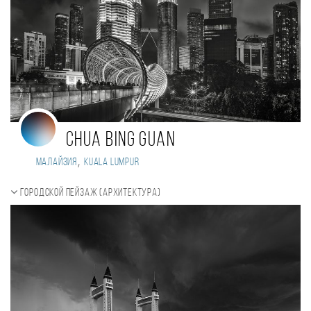
Chua Bing Guan
,
Малайзия
Kuala Lumpur
Городской пейзаж (Архитектура)