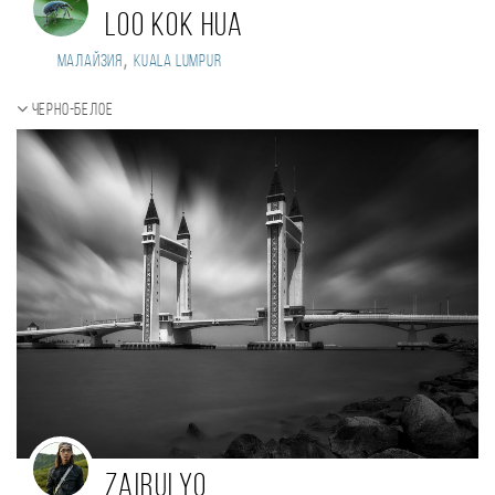
Loo kok hua
,
Малайзия
Kuala Lumpur
Черно-белое
Zairulyo