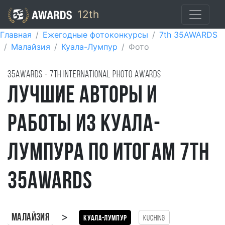
12th
Главная
Ежегодные фотоконкурсы
7th 35AWARDS
Малайзия
Куала-Лумпур
Фото
35AWARDS - 7TH international photo awards
Лучшие авторы и
работы из Куала-
Лумпура по итогам 7th
35AWARDS
>
Малайзия
Куала-Лумпур
Kuching