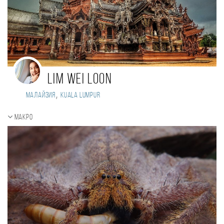
LIM WEI LOON
,
Малайзия
KUALA LUMPUR
Макро