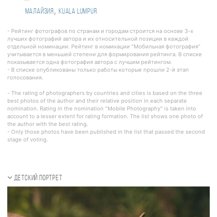
,
Малайзия
Kuala Lumpur
- Рейтинг фотографов по странам и городам строится на основе 3-х
лучших фотографий автора и их относительной позиции в каждой
отдельной номинации. Рейтинг в номинации "Мобильная фотография"
учитывается в меньшей степени для формирования рейтинга. В списке
показывается одна фотография автора с лучшим рейтингом.
- В списке опубликованы только работы которые прошли 2-й этап
голосования.
- The rating of photographers by countries and cities is based on the three
best photos of the author and their relative position in each separate
nomination. Rating in the nomination "Mobile Photography" is taken into
account to a lesser extent for rating formation. The list shows one photo of
the author with the best rating.
- Only those photos have been published in the list that passed the second
stage of voting.
Детский портрет