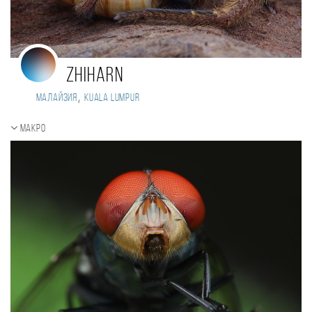
zhiharn
,
Малайзия
Kuala Lumpur
Макро