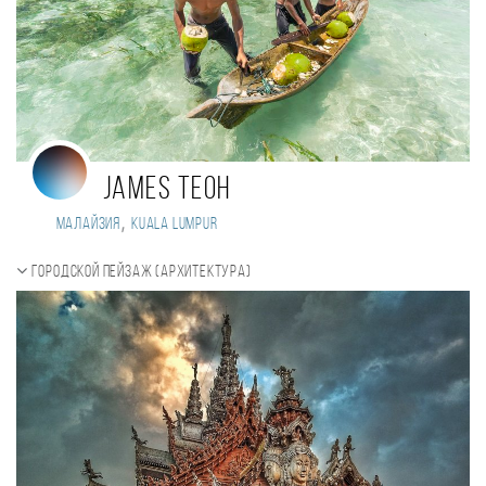
James Teoh
,
Малайзия
Kuala Lumpur
Городской пейзаж (Архитектура)