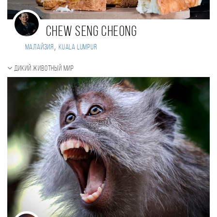
Chew Seng Cheong
,
Малайзия
Kuala Lumpur
Дикий животный мир