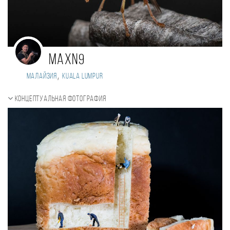
maxn9
,
Малайзия
Kuala Lumpur
Концептуальная фотография