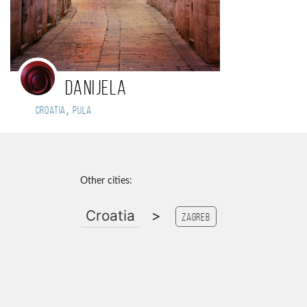
Danijela
,
Croatia
Pula
Other cities:
Croatia
>
Zagreb