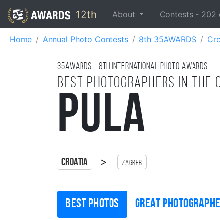
12th
About
Contests -
202
Home
Annual Photo Contests
8th 35AWARDS
Cro
35AWARDS - 8TH international photo awards
Best photographers in the 
Pula
>
Croatia
Zagreb
Best photos
Great photograph