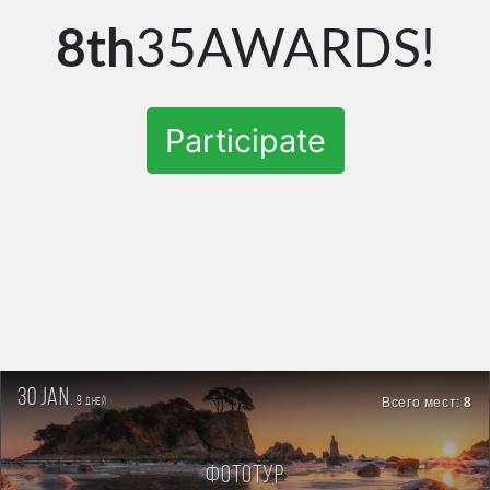
8th
35AWARDS!
Participate
30 jan.
9
Всего мест:
8
дней
Фототур