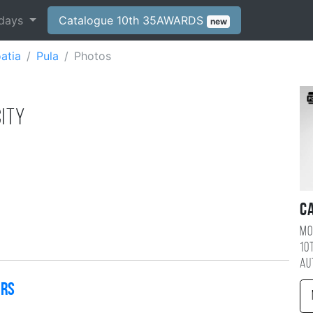
days
Catalogue 10th 35AWARDS
new
atia
Pula
Photos
city
C
Mo
10
au
ers