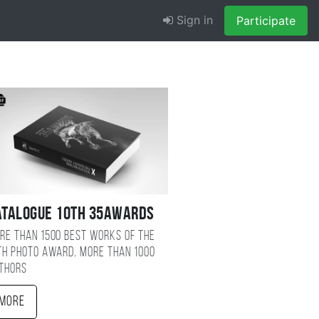
Sign in
Participate
atalogue 10TH 35AWARDS
re than 1500 best works of the
TH photo award, more than 1000
thors
More