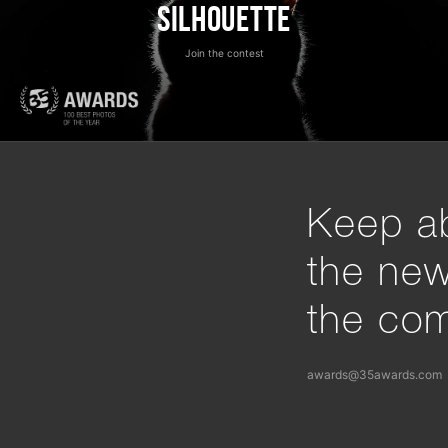
Silhouette
Join the contest
Keep ab
the ne
the com
awards@35awards.com