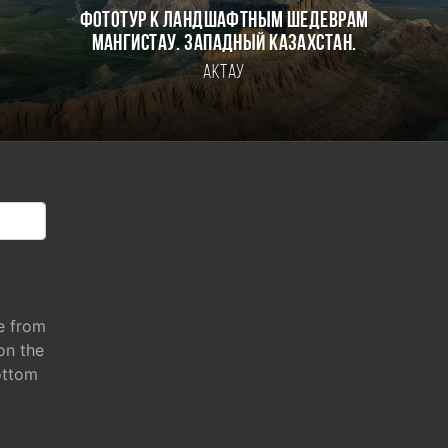
Фототур к ландшафтным шедеврам
Мангистау. Западный Казахстан.
Актау
e from
 on the
ottom