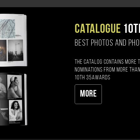
CATALOGUE
10T
BEST PHOTOS AND PH
The catalog contains more 
nominations from more than
10th 35AWARDS
More