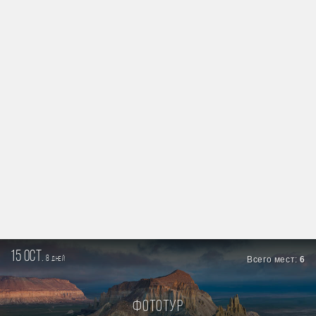
15 oct.
8
Всего мест:
6
дней
Фототур