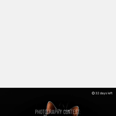
32 days left
Photography contest: