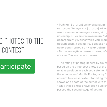
- Рейтинг фотографов по странам и 
на основе 3-х лучших фотографий ав
относительной позиции в каждой о
номинации. Рейтинг в номинации "
d photos to the
фотография" учитывается в меньшей
формирования рейтинга. В списке п
фотография автора с лучшим рейтин
contest
- В списке опубликованы только ра
прошли 2-й этап голосования.
- The rating of photographers by countr
articipate
based on the three best photos of the 
relative position in each separate nomi
the nomination "Mobile Photography" i
account to a lesser extent for rating fo
shows one photo of the author with the
- Only those photos have been publishe
passed the second stage of voting.