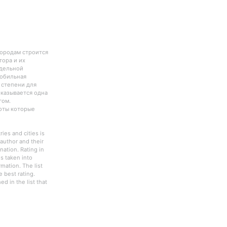
городам строится
тора и их
тдельной
Мобильная
 степени для
оказывается одна
гом.
боты которые
ies and cities is
author and their
nation. Rating in
s taken into
rmation. The list
 best rating.
d in the list that