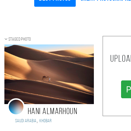
Staged photo
Uploa
P
Hani Almarhoun
,
Saudi Arabia
Khobar