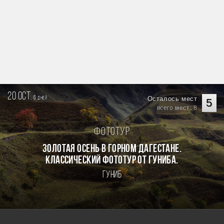
20 oct.
6
Осталось мест
дней
5
всего мест: 8
Фототур
Золотая осень в горном Дагестане.
Классический фототур от Гуниба.
Гуниб