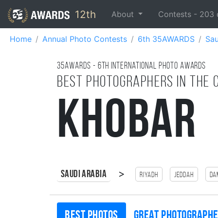
12th
About
Contests -
203
Home
Annual Photo Contests
6th 35AWARDS
Sau
35AWARDS - 6TH international photo awards
Best photographers in the 
Khobar
>
Saudi Arabia
riyadh
Jeddah
Da
Best photos
Great photograph