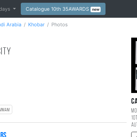
days
Catalogue 10th 35AWARDS
new
di Arabia
Khobar
Photos
city
C
mmam
Mo
10
au
ers