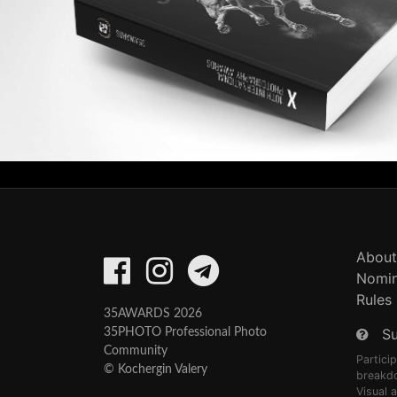
About
Nomin
Rules
35AWARDS 2026
S
35PHOTO Professional Photo
Community
Partici
© Kochergin Valery
breakd
Visual 