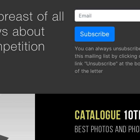
reast of all
ws about
petition
You can always unsubscrib
this mailing list by clicking
link "Unsubscribe" at the b
of the letter
CATALOGUE
10T
BEST PHOTOS AND PH