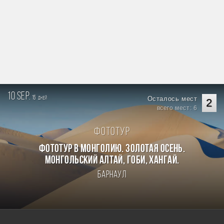
10 sep.
15
Осталось мест
дней
2
всего мест: 6
Фототур
Фототур в Монголию. Золотая осень.
Монгольский Алтай, Гоби, Хангай.
Барнаул