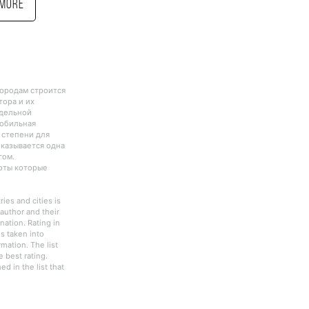
More
городам строится
тора и их
тдельной
Мобильная
 степени для
оказывается одна
гом.
боты которые
ies and cities is
author and their
nation. Rating in
s taken into
rmation. The list
 best rating.
d in the list that