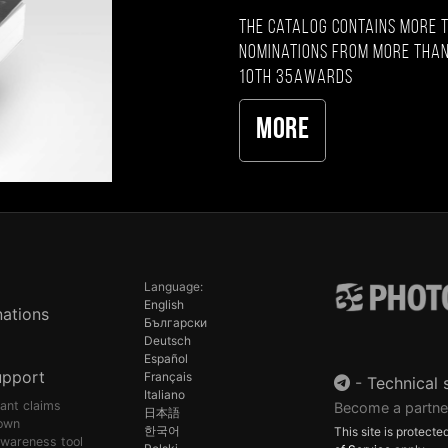
The catalog contains more 
nominations from more than
10th 35AWARDS
More
Language:
English
ations
Български
Deutsch
Español
upport
Français
-
Technical 
Italiano
pant claims
Become a partne
日本語
own
한국어
This site is protec
awareness tool