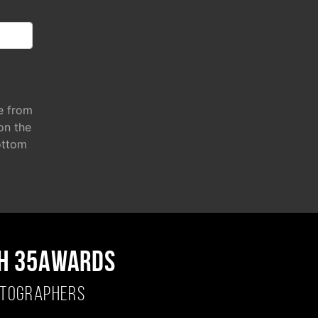
e from
 on the
ottom
H 35AWARDS
OTOGRAPHERS