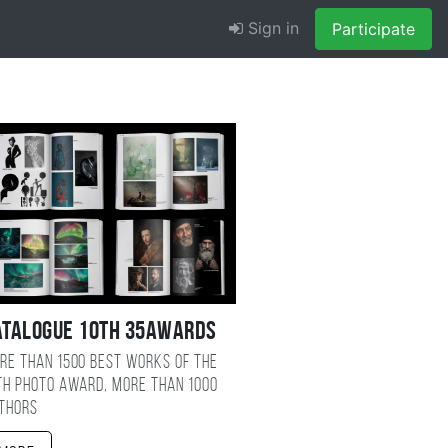
Sign in
Participate
atalogue 10TH 35AWARDS
re than 1500 best works of the
TH photo award, more than 1000
thors