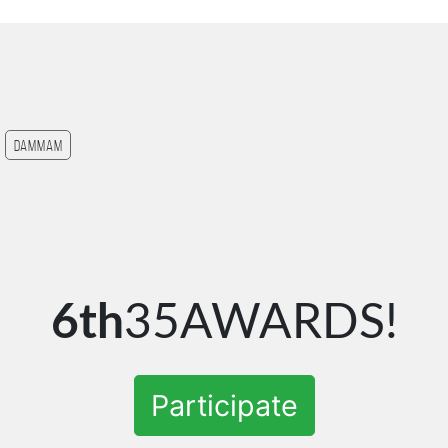
Dammam
6th
35AWARDS!
Participate