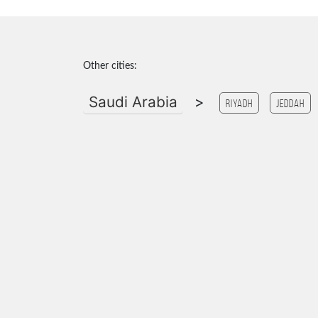
Other cities:
Saudi Arabia
>
riyadh
Jeddah