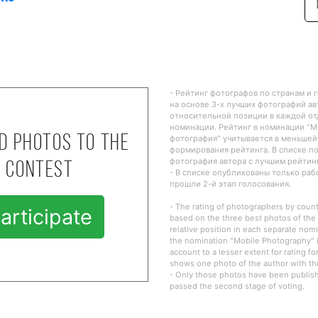
- Рейтинг фотографов по странам и 
на основе 3-х лучших фотографий ав
относительной позиции в каждой о
номинации. Рейтинг в номинации "
d photos to the
фотография" учитывается в меньшей
формирования рейтинга. В списке п
фотография автора с лучшим рейтин
contest
- В списке опубликованы только ра
прошли 2-й этап голосования.
- The rating of photographers by countr
articipate
based on the three best photos of the 
relative position in each separate nomi
the nomination "Mobile Photography" i
account to a lesser extent for rating fo
shows one photo of the author with the
- Only those photos have been publishe
passed the second stage of voting.