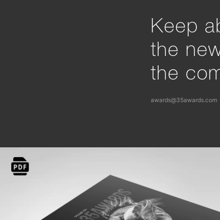
Keep ab
the ne
the com
awards@35awards.com