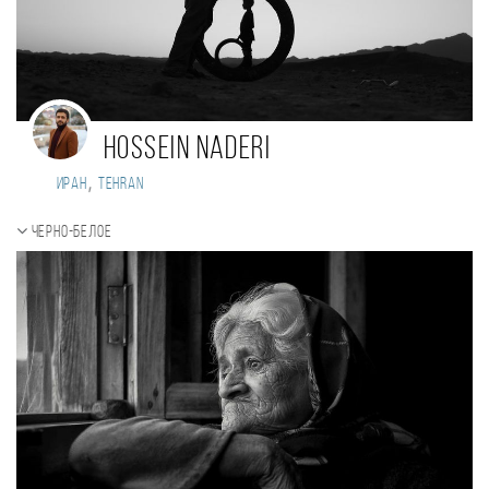
hossein naderi
,
Иран
tehran
Черно-белое