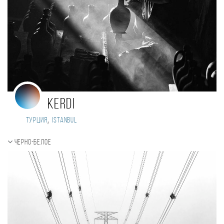
kerdi
,
Турция
Istanbul
Черно-белое