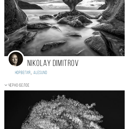
Nikolay Dimitrov
,
Норвегия
Alesund
Черно-белое