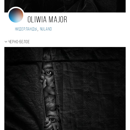
Oliwia Major
,
Нидерланды
Nuland
Черно-белое