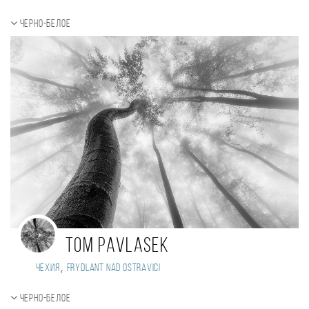
Черно-белое
Tom Pavlasek
,
Чехия
Frydlant nad Ostravici
Черно-белое