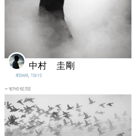
中村 圭剛
,
Япония
Tokyo
Черно-белое