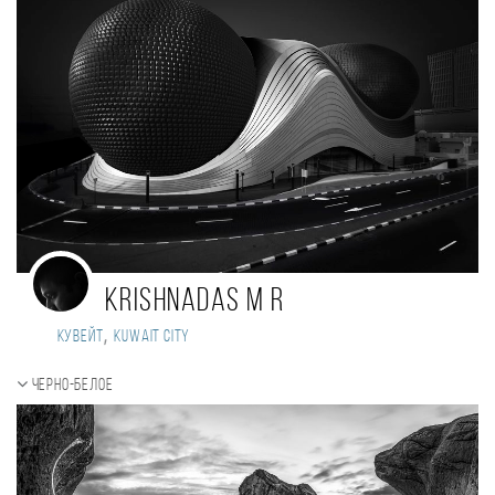
Krishnadas M R
,
Кувейт
Kuwait City
Черно-белое