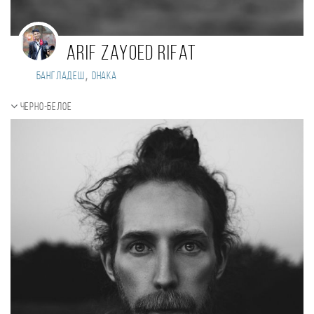
Arif Zayoed Rifat
,
Бангладеш
Dhaka
Черно-белое