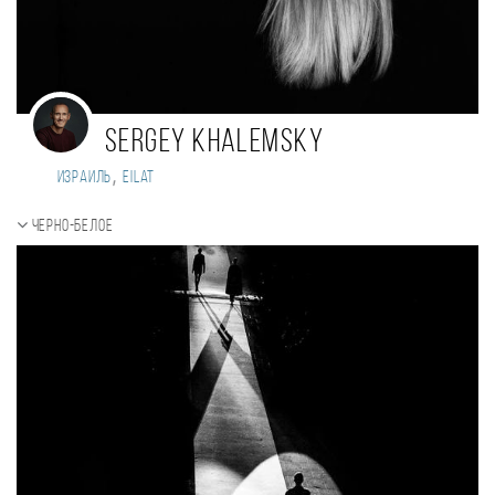
Sergey Khalemsky
,
Израиль
Eilat
Черно-белое