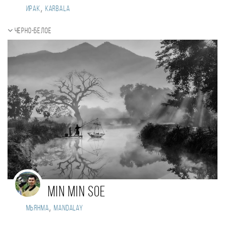
,
Ирак
KARBALA
Черно-белое
Min Min Soe
,
Мьянма
Mandalay