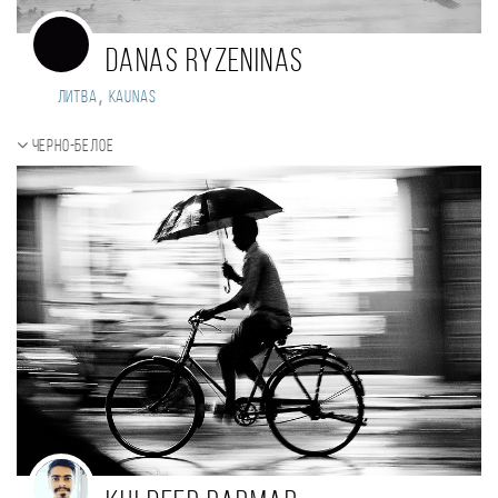
Danas Ryzeninas
,
Литва
Kaunas
Черно-белое