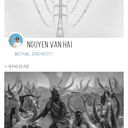
Nguyen Van Hai
,
Вьетнам
Dong Hoi city
Черно-белое