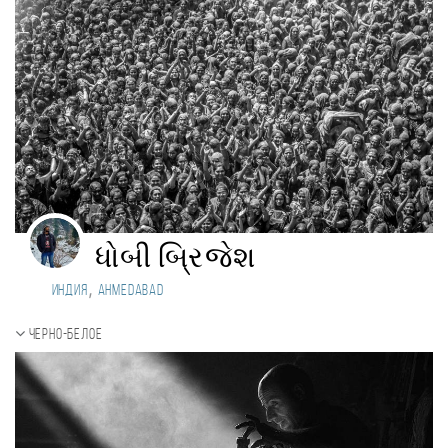
ધોબી બ્રિજેશ
,
Индия
Ahmedabad
Черно-белое