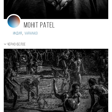
Mohit Patel
,
Индия
Varanasi
Черно-белое