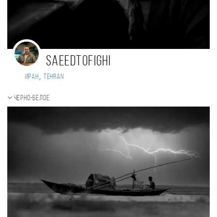
saeedtofighi
,
Иран
tehran
Черно-белое