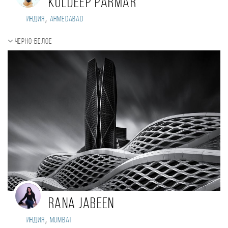
Kuldeep Parmar
,
Индия
Ahmedabad
Черно-белое
Rana Jabeen
,
Индия
Mumbai