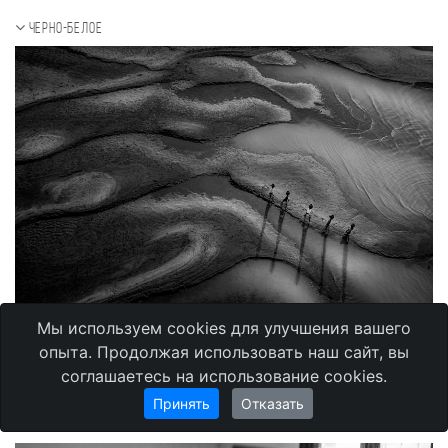
Черно-белое
Мы используем cookies для улучшения вашего
Kyaw Soe Hlaing
опыта. Продолжая использовать наш сайт, вы
соглашаетесь на использование cookies.
,
Мьянма
Mandalay
Принять
Отказать
Черно-белое