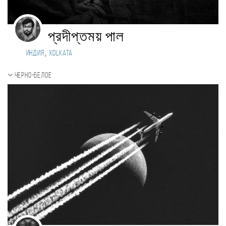
প্রদীপ্তময় পাল
,
Индия
Kolkata
Черно-белое