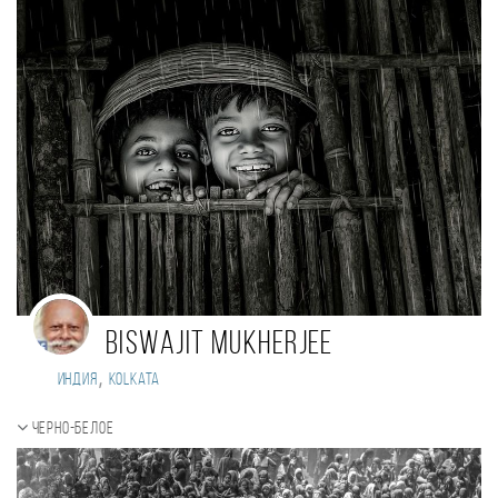
BISWAJIT MUKHERJEE
,
Индия
Kolkata
Черно-белое