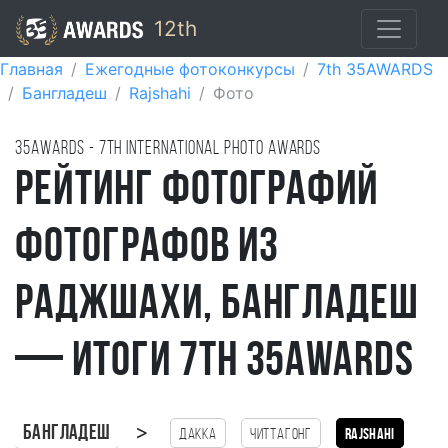
12th
Главная
Ежегодные фотоконкурсы
7th 35AWARDS
Бангладеш
Rajshahi
Фото
35AWARDS - 7TH international photo awards
Рейтинг фотографий
фотографов из
Раджшахи, Бангладеш
— итоги 7th 35AWARDS
>
Бангладеш
Дакка
Читтагонг
Rajshahi