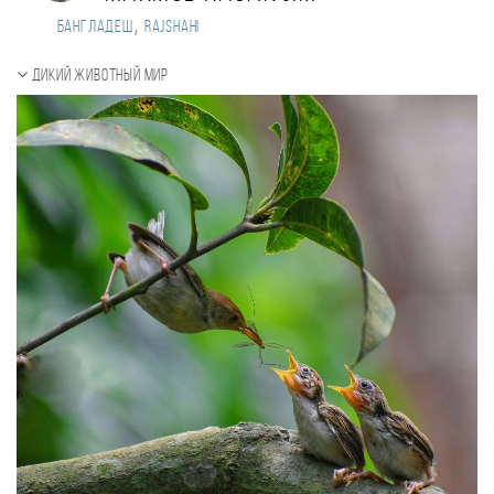
,
Бангладеш
Rajshahi
Дикий животный мир