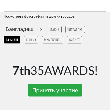
Посмотреть фотографии из других городов:
Бангладеш
>
Дакка
Читтагонг
Rajshahi
Khulna
mymensingh
Силхет
7th
35AWARDS!
Принять участие