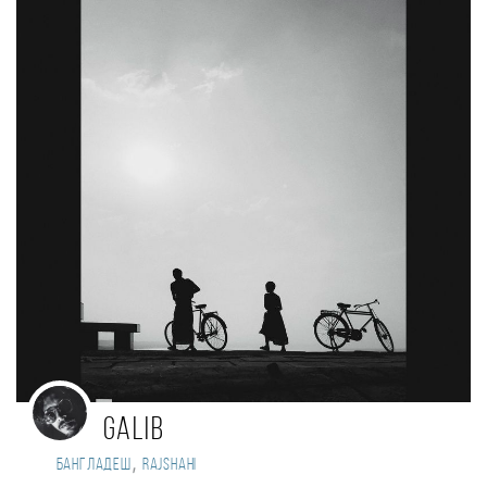
Galib
,
Бангладеш
Rajshahi