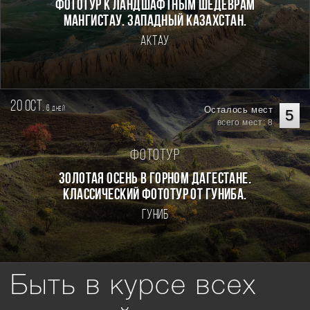
Фототур к ландшафтным шедеврам
Мангистау. Западный Казахстан.
Актау
20 oct.
6
Осталось мест
дней
5
всего мест: 8
Фототур
Золотая осень в горном Дагестане.
Классический фототур от Гуниба.
Гуниб
Быть в курсе всех