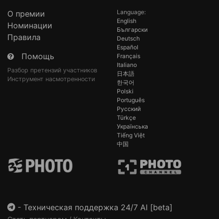
Language:
О премии
English
Номинации
Български
Правила
Deutsch
Español
Помощь
Français
Italiano
Разбор претензий участников
日本語
Инструмент насмотренности
한국어
Polski
Português
Русский
Türkçe
Українська
Tiếng Việt
中国
-
Техническая поддержка 24/7 AI [beta]