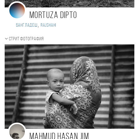
Mortuza Dipto
,
Бангладеш
Rajshahi
Стрит фотография
Mahmud Hasan Jim