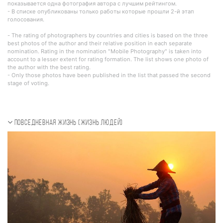
показывается одна фотография автора с лучшим рейтингом.
- В списке опубликованы только работы которые прошли 2-й этап
голосования.
- The rating of photographers by countries and cities is based on the three
best photos of the author and their relative position in each separate
nomination. Rating in the nomination "Mobile Photography" is taken into
account to a lesser extent for rating formation. The list shows one photo of
the author with the best rating.
- Only those photos have been published in the list that passed the second
stage of voting.
Повседневная жизнь (Жизнь людей)