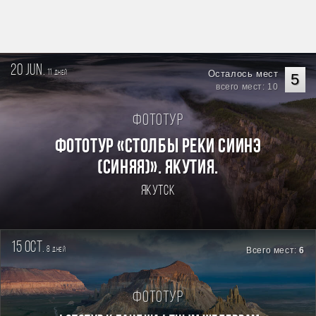
20 jun.
11
Осталось мест
дней
5
всего мест: 10
Фототур
Фототур «Столбы реки Сиинэ
(Синяя)». Якутия.
Якутск
15 oct.
8
Всего мест:
6
дней
Фототур