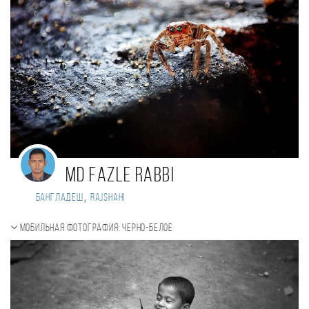
Md Fazle Rabbi
,
Бангладеш
Rajshahi
Мобильная фотография: черно-белое