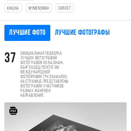
Khulna
mymensingh
Силхет
Лучшие фото
Лучшие фотографы
Официальная подборка
37
лучших фотографий
фотографов из Rajshahi,
Бангладеш по итогам
международной
фотопремии 7th 35AWARDS.
На странице представлены
фотографии участников
разных жанров и
направлений.