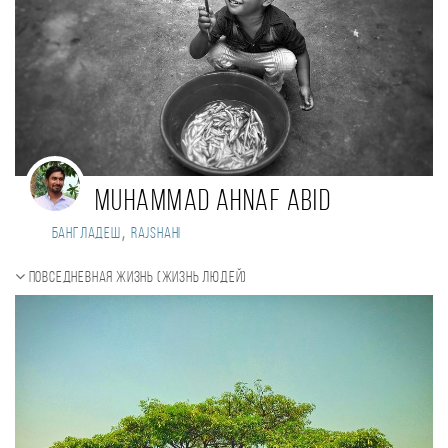
Muhammad Ahnaf Abid
,
Бангладеш
Rajshahi
Повседневная жизнь (Жизнь людей)