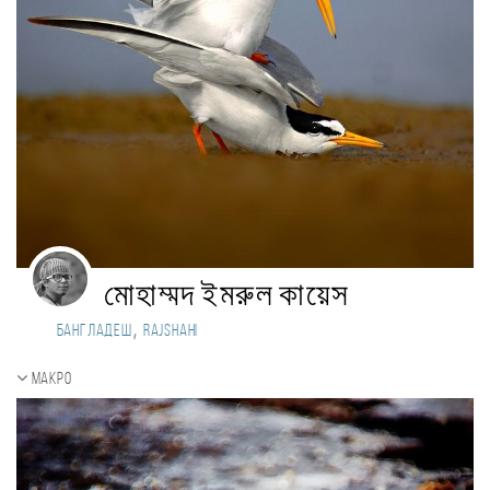
মোহাম্মদ ইমরুল কায়েস
,
Бангладеш
Rajshahi
Макро