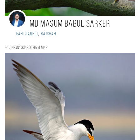
Md masum babul sarker
,
Бангладеш
Rajshahi
Дикий животный мир