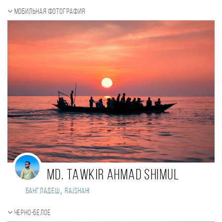
Мобильная фотография
Md. Tawkir Ahmad Shimul
,
Бангладеш
Rajshahi
Черно-белое