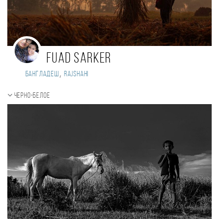
Fuad sarker
,
Бангладеш
Rajshahi
Черно-белое