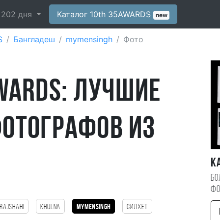
-
202
дня
Каталог 10th 35AWARDS
new
S
Бангладеш
mymensingh
Фото
WARDS: лучшие
отографов из
К
Бо
фо
Rajshahi
Khulna
mymensingh
Силхет