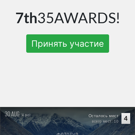
7th
35AWARDS!
Принять участие
30 aug.
14
Осталось мест
дней
4
всего мест: 10