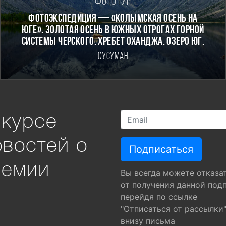
Фототур
Фотоэкспедиция — «Колымская осень на
Юге». Золотая осень в южных отрогах горной
системы Черского. Хребет Оханджа. Озеро Юг.
Сусуман
 курсе
овостей о
ремии
Вы всегда можете отказа
от получения данной под
перейдя по ссылке
"Отписаться от рассылки
внизу письма