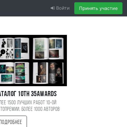
Войти
Принять участие
аталог 10TH 35AWARDS
лее 1500 лучших работ 10-ой
топремии, более 1000 авторов
Подробнее