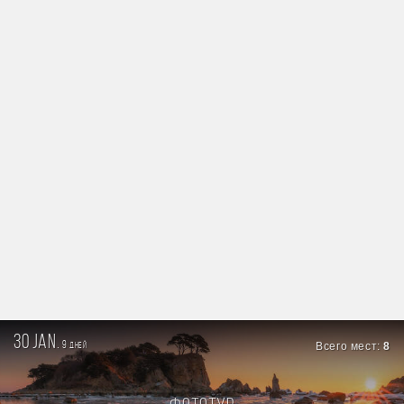
30 jan.
9
Всего мест:
8
дней