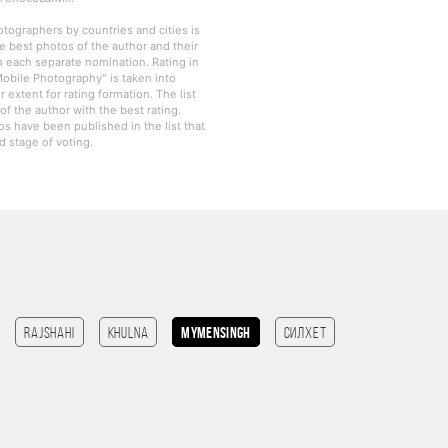
otographers by countries and cities is
e best photos of the author and their
in each separate nomination. Rating in
obile Photography" is taken into
r extent for rating formation. The list
f the author with the best rating.
os have been published in the list that
 stage of voting.
Rajshahi
Khulna
mymensingh
Силхет