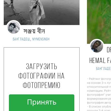
সঞ্জয় বীন
,
Бангладеш
Mymensingh
D
hemal f
Загрузить
Банглад
фотографии на
- Рейтинг фотог
на основе 3-х лу
фотопремию
относительной п
номинации. Рейт
фотография" учи
формирования ре
Принять
фотография авто
- В списке опуб
прошли 2-й этап