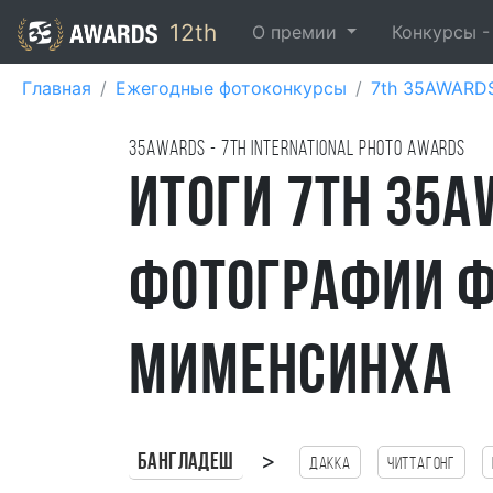
12th
О премии
Конкурсы 
Главная
Ежегодные фотоконкурсы
7th 35AWARD
35AWARDS - 7TH international photo awards
Итоги 7th 35A
фотографии ф
Мименсинха
>
Бангладеш
Дакка
Читтагонг