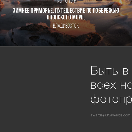
Фототур
ЗИМНЕЕ ПРИМОРЬЕ. ПУТЕШЕСТВИЕ ПО ПОБЕРЕЖЬЮ
ЯПОНСКОГО МОРЯ.
Владивосток
Быть в
всех н
фотоп
awards@35awards.com