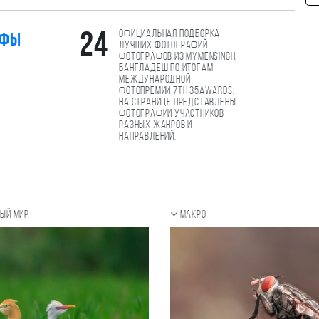
Официальная подборка
24
афы
лучших фотографий
фотографов из mymensingh,
Бангладеш по итогам
международной
фотопремии 7th 35AWARDS.
На странице представлены
фотографии участников
разных жанров и
направлений.
ый мир
Макро