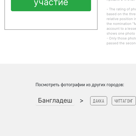
участие
- The rating of ph
based on the thre
relative position 
the nomination "M
account to a lesse
shows one photo o
- Only those phot
passed the second
Посмотреть фотографии из других городов:
Бангладеш
>
Дакка
Читтагонг