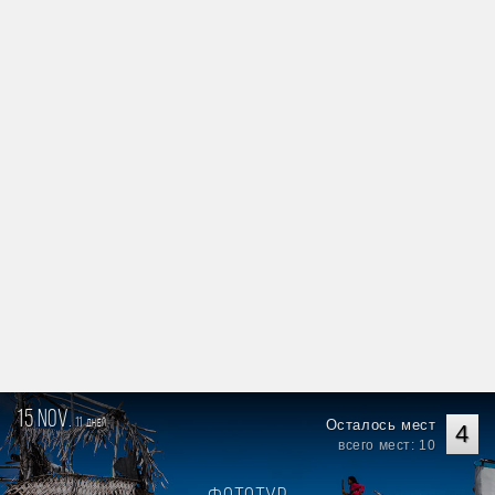
15 nov.
11
Осталось мест
дней
4
всего мест: 10