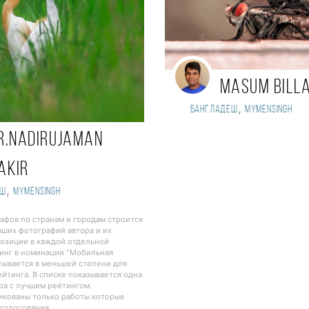
Masum Bill
,
Бангладеш
Mymensingh
r.Nadirujaman
akir
,
еш
Mymensingh
рафов по странам и городам строится
чших фотографий автора и их
озиции в каждой отдельной
инг в номинации "Мобильная
тывается в меньшей степени для
йтинга. В списке показывается одна
ра с лучшим рейтингом.
ликованы только работы которые
 голосования.