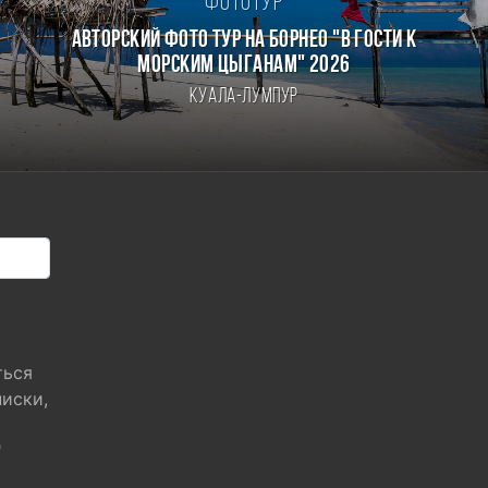
Фототур
Авторский фото тур на Борнео "В гости к
морским цыганам" 2026
Куала-Лумпур
ться
писки,
"