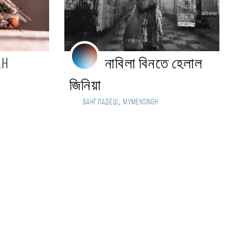
ah
নাবিলা বিনতে হেলাল
জিনিয়া
,
Бангладеш
Mymensingh