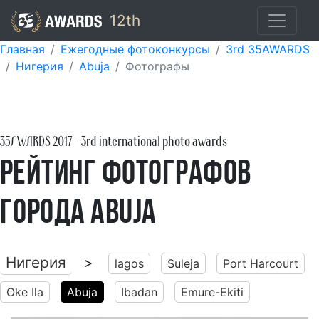
12th
Главная
Ежегодные фотоконкурсы
3rd 35AWARDS
Нигерия
Abuja
Фотографы
35AWARDS
2017
- 3rd international photo awards
Рейтинг фотографов
города Abuja
Нигерия
>
lagos
Suleja
Port Harcourt
Oke Ila
Abuja
Ibadan
Emure-Ekiti