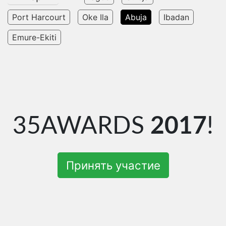
Port Harcourt
Oke Ila
Abuja
Ibadan
Emure-Ekiti
35AWARDS
2017
!
Принять участие