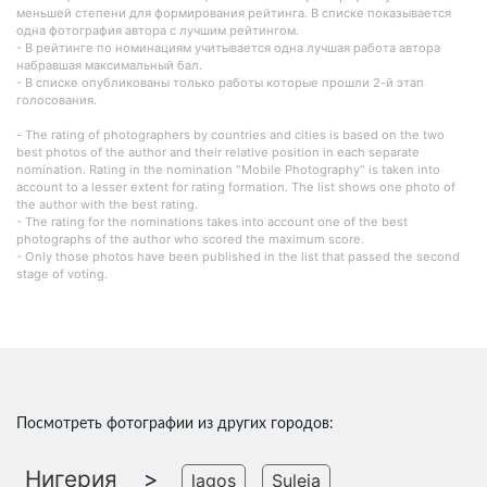
меньшей степени для формирования рейтинга. В списке показывается
одна фотография автора с лучшим рейтингом.
- В рейтинге по номинациям учитывается одна лучшая работа автора
набравшая максимальный бал.
- В списке опубликованы только работы которые прошли 2-й этап
голосования.
- The rating of photographers by countries and cities is based on the two
best photos of the author and their relative position in each separate
nomination. Rating in the nomination "Mobile Photography" is taken into
account to a lesser extent for rating formation. The list shows one photo of
the author with the best rating.
- The rating for the nominations takes into account one of the best
photographs of the author who scored the maximum score.
- Only those photos have been published in the list that passed the second
stage of voting.
Посмотреть фотографии из других городов:
Нигерия
>
lagos
Suleja