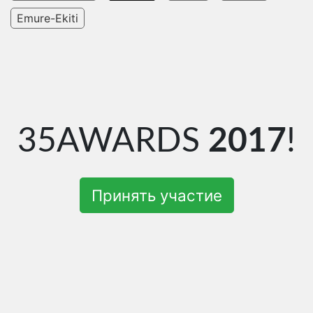
Emure-Ekiti
35AWARDS
2017
!
Принять участие