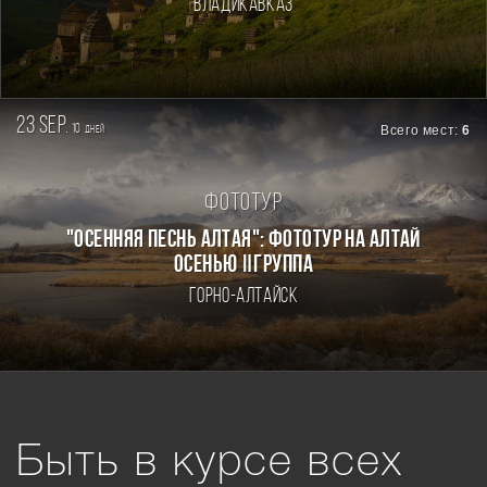
Владикавказ
23 sep.
10
Всего мест:
6
дней
Фототур
"ОСЕННЯЯ ПЕСНЬ АЛТАЯ": ФОТОТУР НА АЛТАЙ
ОСЕНЬЮ Ⅱгруппа
Горно-Алтайск
Быть в курсе всех