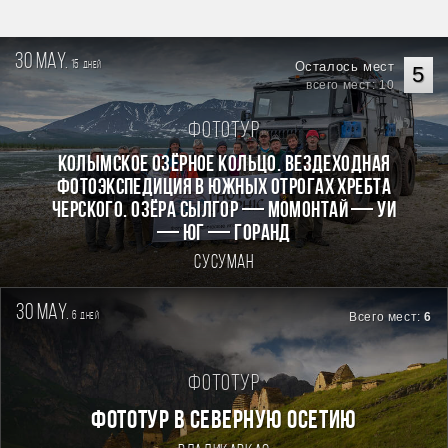
30 may.
15
Осталось мест
дней
5
всего мест: 10
Фототур
КОЛЫМСКОЕ ОЗЁРНОЕ КОЛЬЦО. Вездеходная
фотоэкспедиция в южных отрогах хребта
Черского. Озёра Сылгор — Момонтай — Уи
— Юг — Горанд
Сусуман
30 may.
6
Всего мест:
6
дней
Фототур
ФОТОТУР В СЕВЕРНУЮ ОСЕТИЮ