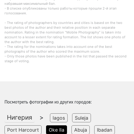
набравшая максимальный бал.
- В списке опубликованы только работы которые прошли 2-й этап
голосования.
- The rating of photographers by countries and cities is based on the two
best photos of the author and their relative position in each separate
nomination. Rating in the nomination "Mobile Photography" is taken into
account to a lesser extent for rating formation. The list shows one photo of
the author with the best rating.
- The rating for the nominations takes into account one of the best
photographs of the author who scored the maximum score.
- Only those photos have been published in the list that passed the second
stage of voting.
Посмотреть фотографии из других городов:
Нигерия
>
lagos
Suleja
Port Harcourt
Oke Ila
Abuja
Ibadan