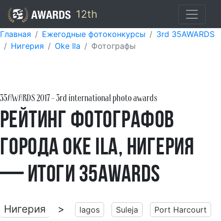
12th
Главная
Ежегодные фотоконкурсы
3rd 35AWARDS
Нигерия
Oke Ila
Фотографы
35AWARDS
2017
- 3rd international photo awards
Рейтинг фотографов
города Oke Ila, Нигерия
— итоги 35AWARDS
Нигерия
>
lagos
Suleja
Port Harcourt