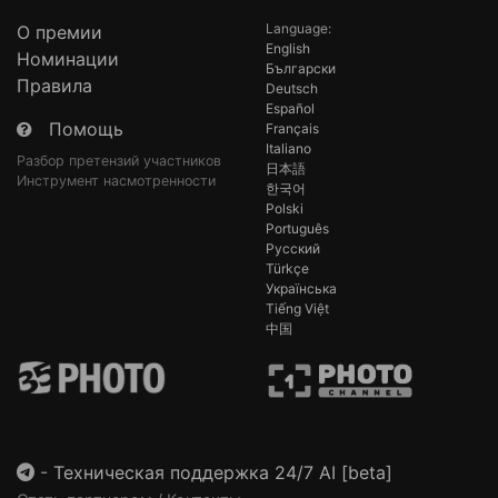
Language:
О премии
English
Номинации
Български
Правила
Deutsch
Español
Помощь
Français
Italiano
Разбор претензий участников
日本語
Инструмент насмотренности
한국어
Polski
Português
Русский
Türkçe
Українська
Tiếng Việt
中国
-
Техническая поддержка 24/7 AI [beta]