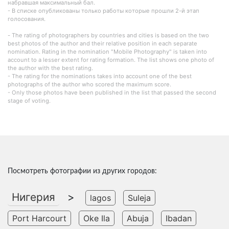
набравшая максимальный бал.
- В списке опубликованы только работы которые прошли 2-й этап
голосования.
- The rating of photographers by countries and cities is based on the two
best photos of the author and their relative position in each separate
nomination. Rating in the nomination "Mobile Photography" is taken into
account to a lesser extent for rating formation. The list shows one photo of
the author with the best rating.
- The rating for the nominations takes into account one of the best
photographs of the author who scored the maximum score.
- Only those photos have been published in the list that passed the second
stage of voting.
Посмотреть фотографии из других городов:
Нигерия
>
lagos
Suleja
Port Harcourt
Oke Ila
Abuja
Ibadan