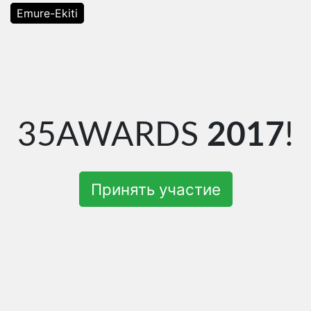
Emure-Ekiti
35AWARDS
2017
!
Принять участие