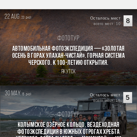
22 aug.
20
Осталось мест
дней
8
всего мест: 10
Фототур
Автомобильная фотоэкспедиция — «Золотая
осень в горах Улахан-Чистай». Горная система
Черского. К 100-летию открытия.
Якутск
30 may.
15
Осталось мест
дней
5
всего мест: 10
Фототур
КОЛЫМСКОЕ ОЗЁРНОЕ КОЛЬЦО. Вездеходная
фотоэкспедиция в южных отрогах хребта