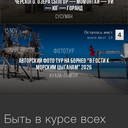
Черского. Озёра Сылгор — Момонтай — Уи
— Юг — Горанд
Сусуман
15 nov.
11
Осталось мест
дней
4
всего мест: 10
Фототур
Авторский фото тур на Борнео "В гости к
морским цыганам" 2026
Куала-Лумпур
Быть в курсе всех