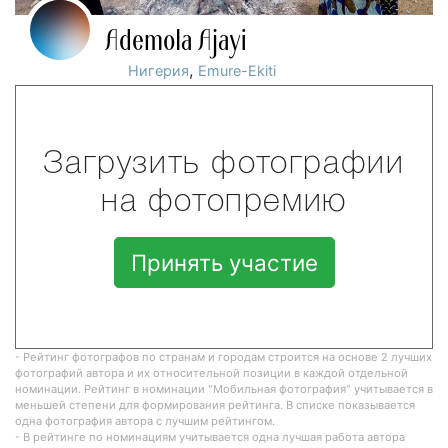
Ademola Ajayi
,
Нигерия
Emure-Ekiti
Загрузить фотографии
на фотопремию
Принять участие
- Рейтинг фотографов по странам и городам строится на основе 2 лучших
фотографий автора и их относительной позиции в каждой отдельной
номинации. Рейтинг в номинации "Мобильная фотография" учитывается в
меньшей степени для формирования рейтинга. В списке показывается
одна фотография автора с лучшим рейтингом.
- В рейтинге по номинациям учитывается одна лучшая работа автора