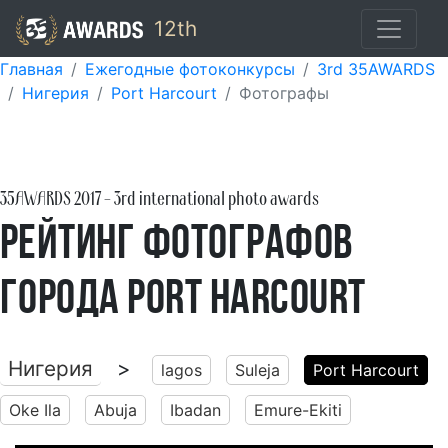
12th
Главная
Ежегодные фотоконкурсы
3rd 35AWARDS
Нигерия
Port Harcourt
Фотографы
35AWARDS
2017
- 3rd international photo awards
Рейтинг фотографов
города Port Harcourt
Нигерия
>
lagos
Suleja
Port Harcourt
Oke Ila
Abuja
Ibadan
Emure-Ekiti