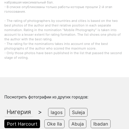
набравшая максимальный бал.
- В списке опубликованы только работы которые прошли 2-й этап
голосования.
- The rating of photographers by countries and cities is based on the two
best photos of the author and their relative position in each separate
nomination. Rating in the nomination "Mobile Photography" is taken into
account to a lesser extent for rating formation. The list shows one photo of
the author with the best rating.
- The rating for the nominations takes into account one of the best
photographs of the author who scored the maximum score.
- Only those photos have been published in the list that passed the second
stage of voting.
Посмотреть фотографии из других городов:
Нигерия
>
lagos
Suleja
Port Harcourt
Oke Ila
Abuja
Ibadan