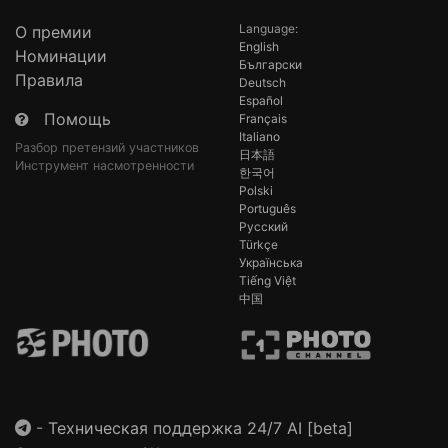
Language:
О премии
English
Номинации
Български
Правила
Deutsch
Español
Помощь
Français
Italiano
Разбор претензий участников
日本語
Инструмент насмотренности
한국어
Polski
Português
Русский
Türkçe
Українська
Tiếng Việt
中国
-
Техническая поддержка 24/7 AI [beta]