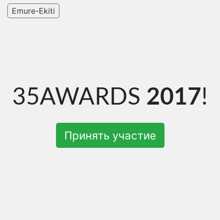
Emure-Ekiti
35AWARDS
2017
!
Принять участие