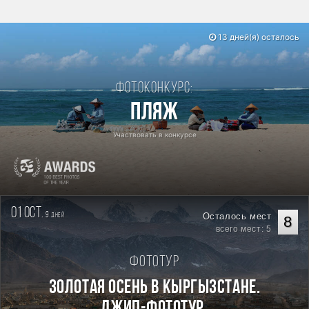
13 дней(я) осталось
Фотоконкурс:
Пляж
Участвовать в конкурсе
01 oct.
9
Осталось мест
дней
8
всего мест: 5
Фототур
Золотая осень в Кыргызстане.
Джип-фототур.