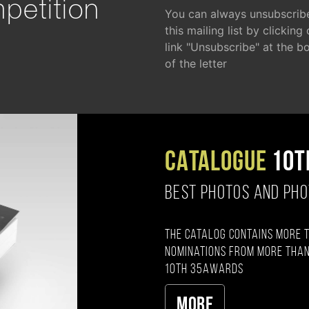
petition
You can always unsubscrib
this mailing list by clicking
link "Unsubscribe" at the b
of the letter
CATALOGUE
10T
BEST PHOTOS AND PH
The catalog contains more 
nominations from more than
10th 35AWARDS
More