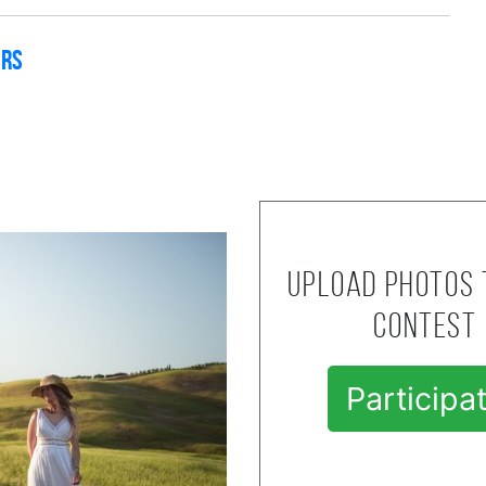
ers
Upload photos 
contest
Participa