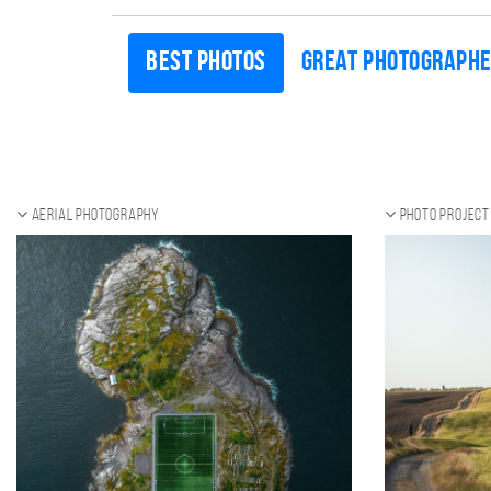
Best photos
Great photograph
Aerial photography
Photo project