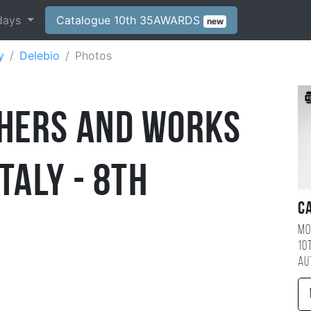
days
Catalogue 10th 35AWARDS
new
y
Delebio
Photos
hers and Works
taly - 8th
C
Mo
10
au