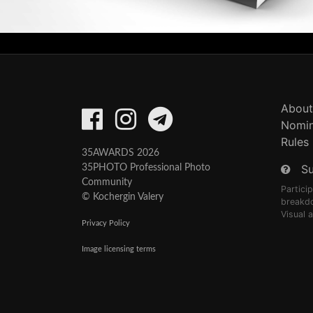
About
Nomin
Rules
35AWARDS 2026
S
35PHOTO Professional Photo
Community
Partici
© Kochergin Valery
breakd
Visual 
Privacy Policy
Image licensing terms