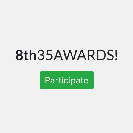
8th
35AWARDS!
Participate