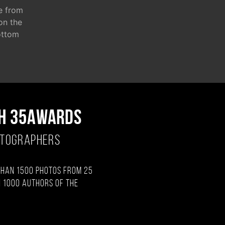
e from
 on the
ottom
H 35AWARDS
OTOGRAPHERS
than 1500 photos from 25
 1000 authors of the