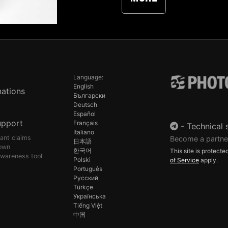
Language:
English
ations
Български
Deutsch
Español
upport
Français
-
Technical 
Italiano
pant claims
Become a partne
日本語
own
한국어
This site is protec
awareness tool
Polski
of Service
apply.
Português
Русский
Türkçe
Українська
Tiếng Việt
中国