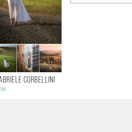
abriele Corbellini
ebio