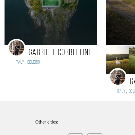
Gabriele Corbellini
,
Italy
Delebio
G
,
Italy
Del
Other cities: