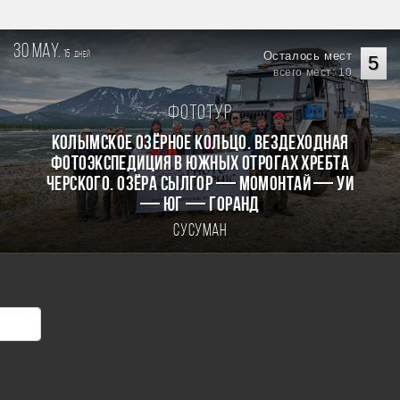
30 may.
15
Осталось мест
дней
5
всего мест: 10
Фототур
КОЛЫМСКОЕ ОЗЁРНОЕ КОЛЬЦО. Вездеходная
фотоэкспедиция в южных отрогах хребта
Черского. Озёра Сылгор — Момонтай — Уи
— Юг — Горанд
Сусуман