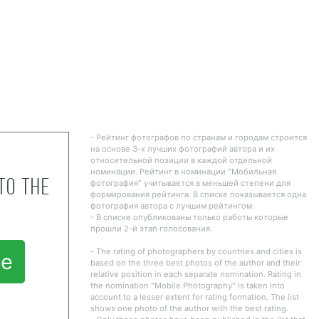
- Рейтинг фотографов по странам и городам строится
на основе 3-х лучших фотографий автора и их
относительной позиции в каждой отдельной
номинации. Рейтинг в номинации "Мобильная
to the
фотография" учитывается в меньшей степени для
формирования рейтинга. В списке показывается одна
фотография автора с лучшим рейтингом.
- В списке опубликованы только работы которые
прошли 2-й этап голосования.
- The rating of photographers by countries and cities is
te
based on the three best photos of the author and their
relative position in each separate nomination. Rating in
the nomination "Mobile Photography" is taken into
account to a lesser extent for rating formation. The list
shows one photo of the author with the best rating.