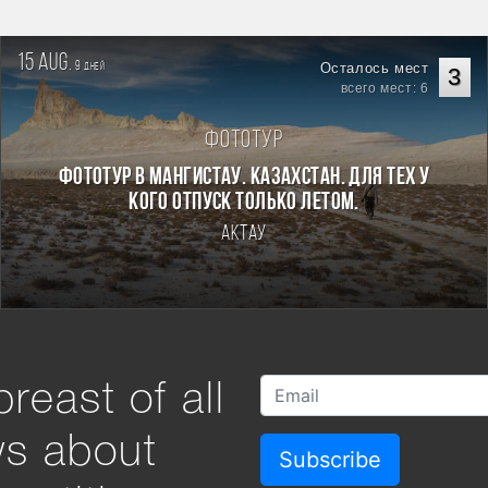
15 aug.
9
Осталось мест
дней
3
всего мест: 6
Фототур
Фототур в Мангистау. Казахстан. Для тех у
кого отпуск только летом.
Актау
reast of all
ws about