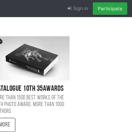
Sign in
Participate
atalogue 10TH 35AWARDS
re than 1500 best works of the
TH photo award, more than 1000
thors
More