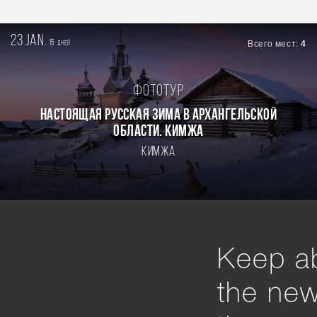
23 jan.
15
Всего мест:
4
дней
Фототур
Настоящая Русская зима в Архангельской
области. Кимжа
Кимжа
Keep ab
the ne