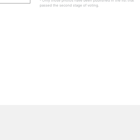
- Only those photos have been published in the list that
passed the second stage of voting.