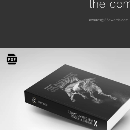
the com
awards@35awards.com