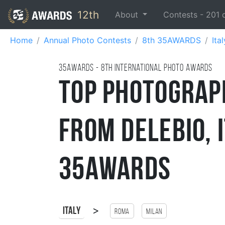
12th
About
Contests -
201
Home
Annual Photo Contests
8th 35AWARDS
Ital
35AWARDS - 8TH international photo awards
Top Photograp
from Delebio, I
35AWARDS
>
Italy
Roma
Milan