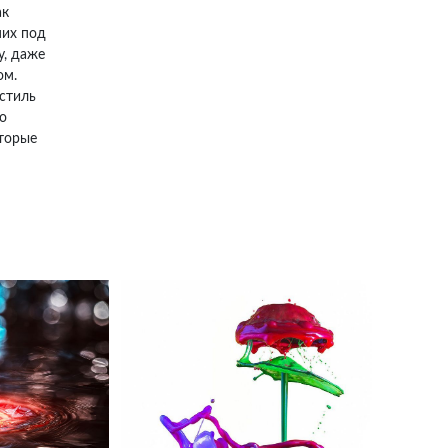
ак
них под
у, даже
ом.
 стиль
о
оторые