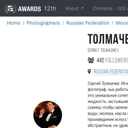
12th
About
Contests -
202
Home
Photographers
Russian Federation
Моск
ТОЛМАЧЕ
Sergey Tolmachev
442
follower
Russian Federati
Сергей Толмачев: Ис
фотограф, чьи работы
это уникальное сочет
жидкость, застывшая
съемку, чтобы запеча
воды, молока, масла
произведения искусс
абстрактные, но удив