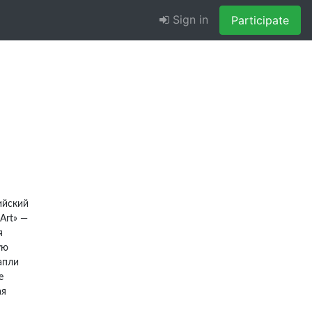
Sign in
Participate
ийский
Art» —
я
ую
апли
е
ая