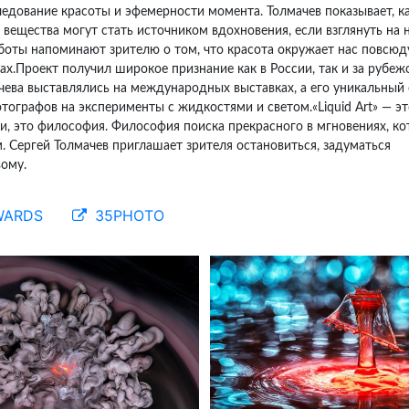
ледование красоты и эфемерности момента. Толмачев показывает, к
вещества могут стать источником вдохновения, если взглянуть на 
аботы напоминают зрителю о том, что красота окружает нас повсюд
х.Проект получил широкое признание как в России, так и за рубеж
чева выставлялись на международных выставках, а его уникальный
тографов на эксперименты с жидкостями и светом.«Liquid Art» — эт
и, это философия. Философия поиска прекрасного в мгновениях, к
. Сергей Толмачев приглашает зрителя остановиться, задуматься
вому.
WARDS
35PHOTO