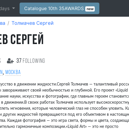
days
Catalogue 10th 35AWARDS
new
ва
Толмачев Сергей
В СЕРГЕЙ
s
37
following
,
on
Москва
кусство в движении жидкости.Сергей Толмачев — талантливый росс
 завораживают своей необычностью и глубиной. Его проект «Liquid 
ание науки, искусства и фотографии, где главным героем становитс
 в движении.В своих работах Толмачев использует высокоскоростн
тлеть мгновения, которые человеческий глаз не способен уловить. К
 и других жидкостей превращаются под его объективом в настоящи
тва. Каждая фотография — это игра света, формы и цвета, создающ
ительно гармоничные композиции.«Liquid Art» — это не просто