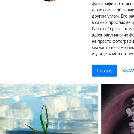
фотографии, это исс
даже самые обычные 
другим углом. Его р
в самых простых веща
Работы Сергея Толма
вдохновил многих фо
не просто фотографи
мы часто не замечаем
и увидеть мир по-но
Photos
35A