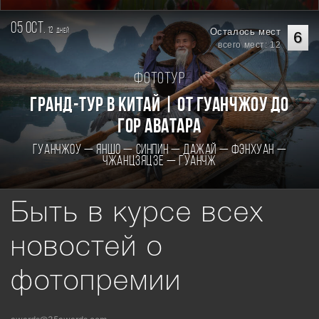
05 oct.
12
Осталось мест
дней
6
всего мест: 12
Фототур
Гранд-тур в Китай | От Гуанчжоу до
гор Аватара
Гуанчжоу — Яншо — Синпин — Дажай — Фэнхуан —
Чжанцзяцзе — Гуанчж
Быть в курсе всех
новостей о
фотопремии