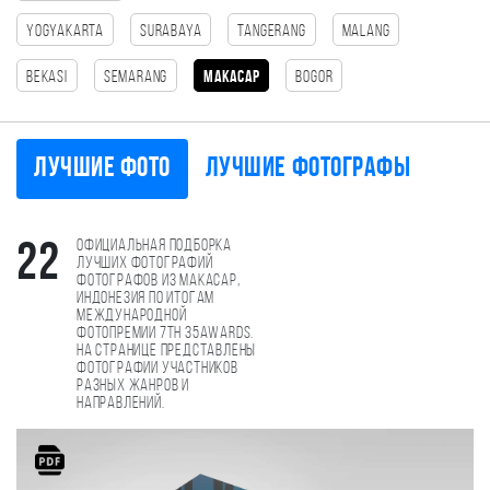
Yogyakarta
Surabaya
tangerang
Malang
Bekasi
Semarang
Макасар
Bogor
Лучшие фото
Лучшие фотографы
Официальная подборка
22
лучших фотографий
фотографов из Макасар,
Индонезия по итогам
международной
фотопремии 7th 35AWARDS.
На странице представлены
фотографии участников
разных жанров и
направлений.