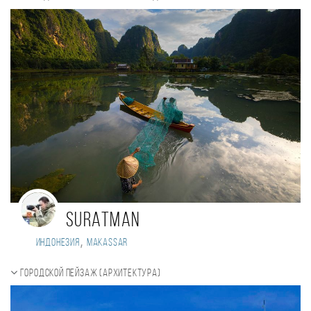
Suratman
,
Индонезия
Makassar
Городской пейзаж (Архитектура)