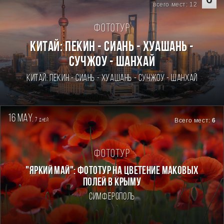
всего мест: 12
Фототур
Китай: Пекин - Сиань - Хуашань -
Сучжоу - Шанхай
Китай: Пекин - Сиань - Хуашань - Сучжоу - Шанхай
16 may.
7
Всего мест:
6
дней
Фототур
"ЯРКИЙ МАЙ": ФОТОТУР НА ЦВЕТЕНИЕ МАКОВЫХ
ПОЛЕЙ В КРЫМУ
Симферополь