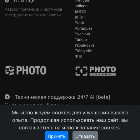
Помощь
Français
Italiano
Разбор претензий участников
日本語
Инструмент насмотренности
한국어
Polski
Português
Русский
Türkçe
Українська
Tiếng Việt
中国
-
Техническая поддержка 24/7 AI [beta]
Стать партнером / Контакты
Мы используем cookies для улучшения вашего
This site is protected by reCAPTCHA and the Google
Privacy Policy
and
Terms of Service
apply.
опыта. Продолжая использовать наш сайт, вы
соглашаетесь на использование cookies.
Принять
Отказать