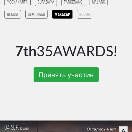
Yogyakarta
Surabaya
tangerang
Malang
Bekasi
Semarang
Макасар
Bogor
7th
35AWARDS!
Принять участие
04 sep.
10
Осталось мест
дней
6