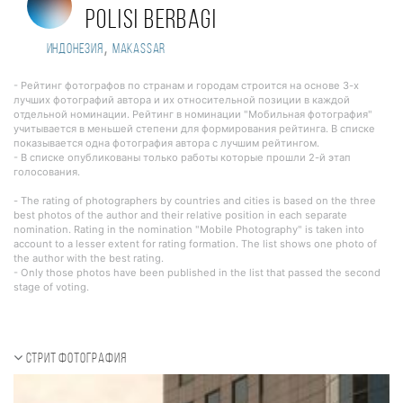
Polisi Berbagi
,
Индонезия
Makassar
- Рейтинг фотографов по странам и городам строится на основе 3-х
лучших фотографий автора и их относительной позиции в каждой
отдельной номинации. Рейтинг в номинации "Мобильная фотография"
учитывается в меньшей степени для формирования рейтинга. В списке
показывается одна фотография автора с лучшим рейтингом.
- В списке опубликованы только работы которые прошли 2-й этап
голосования.
- The rating of photographers by countries and cities is based on the three
best photos of the author and their relative position in each separate
nomination. Rating in the nomination "Mobile Photography" is taken into
account to a lesser extent for rating formation. The list shows one photo of
the author with the best rating.
- Only those photos have been published in the list that passed the second
stage of voting.
Стрит фотография