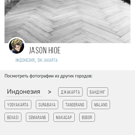
jason hioe
,
Индонезия
DKI JAKARTA
Посмотреть фотографии из других городов:
Индонезия
>
Джакарта
Бандунг
Yogyakarta
Surabaya
tangerang
Malang
Bekasi
Semarang
Макасар
Bogor