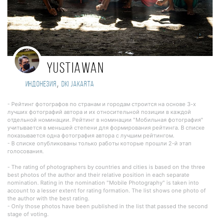
Yustiawan
,
Индонезия
DKI Jakarta
- Рейтинг фотографов по странам и городам строится на основе 3-х
лучших фотографий автора и их относительной позиции в каждой
отдельной номинации. Рейтинг в номинации "Мобильная фотография"
учитывается в меньшей степени для формирования рейтинга. В списке
показывается одна фотография автора с лучшим рейтингом.
- В списке опубликованы только работы которые прошли 2-й этап
голосования.
- The rating of photographers by countries and cities is based on the three
best photos of the author and their relative position in each separate
nomination. Rating in the nomination "Mobile Photography" is taken into
account to a lesser extent for rating formation. The list shows one photo of
the author with the best rating.
- Only those photos have been published in the list that passed the second
stage of voting.