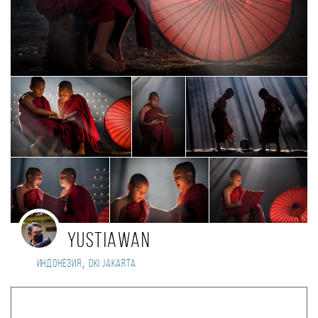
Yustiawan
,
Индонезия
DKI Jakarta