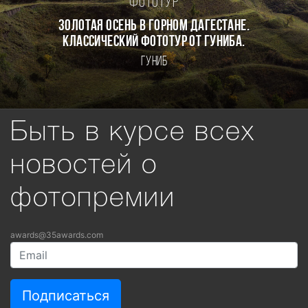
Фототур
Золотая осень в горном Дагестане.
Классический фототур от Гуниба.
Гуниб
Быть в курсе всех
новостей о
фотопремии
awards@35awards.com