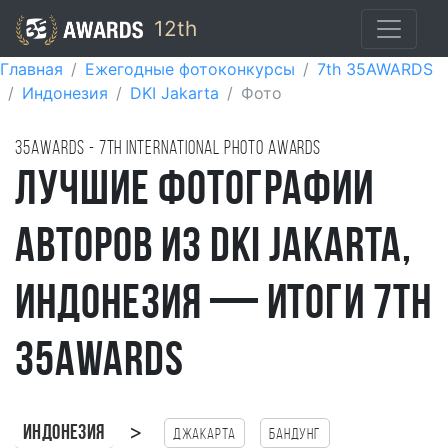
12th
Главная
Ежегодные фотоконкурсы
7th 35AWARDS
Индонезия
DKI Jakarta
Фото
35AWARDS - 7TH international photo awards
Лучшие фотографии
авторов из DKI Jakarta,
Индонезия — итоги 7th
35AWARDS
>
Индонезия
Джакарта
Бандунг