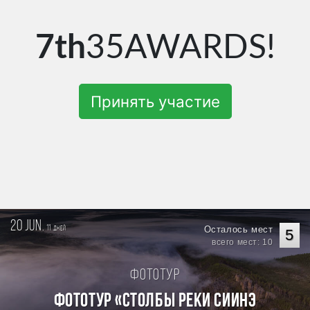
7th
35AWARDS!
Принять участие
20 jun.
11
Осталось мест
дней
5
всего мест: 10
Фототур
Фототур «Столбы реки Сиинэ