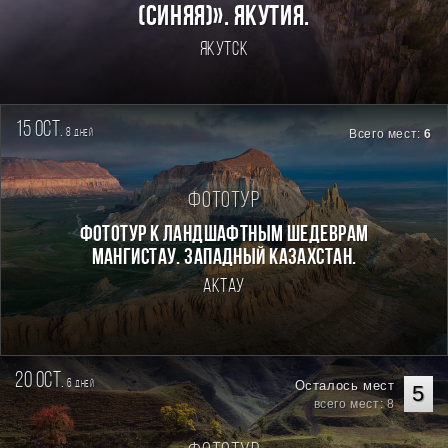
(Синяя)». Якутия.
Якутск
15 oct.
8
Всего мест:
6
дней
Фототур
Фототур к ландшафтным шедеврам
Мангистау. Западный Казахстан.
Актау
20 oct.
6
Осталось мест
дней
5
всего мест: 8