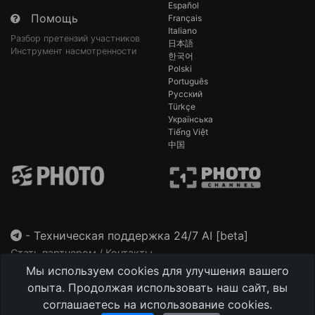
Español
Помощь
Français
Italiano
Разбор претензий участников
日本語
Инструмент насмотренности
한국어
Polski
Português
Русский
Türkçe
Українська
Tiếng Việt
中国
-
Техническая поддержка 24/7 AI [beta]
Стать партнером / Контакты
Мы используем cookies для улучшения вашего
This site is protected by reCAPTCHA and the Google
Privacy Policy
and
Terms of Service
apply.
опыта. Продолжая использовать наш сайт, вы
соглашаетесь на использование cookies.