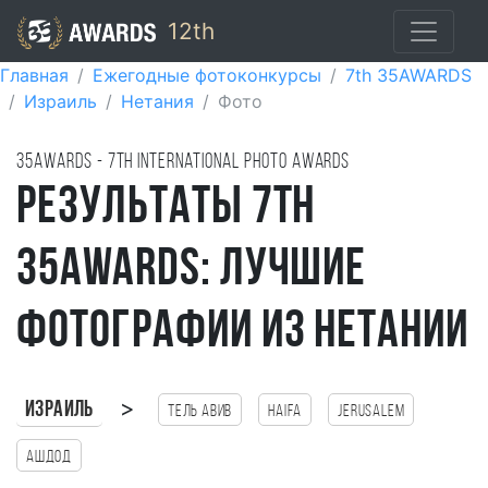
12th
Главная
Ежегодные фотоконкурсы
7th 35AWARDS
Израиль
Нетания
Фото
35AWARDS - 7TH international photo awards
Результаты 7th
35AWARDS: лучшие
фотографии из Нетании
>
Израиль
Тель Авив
haifa
Jerusalem
Ашдод