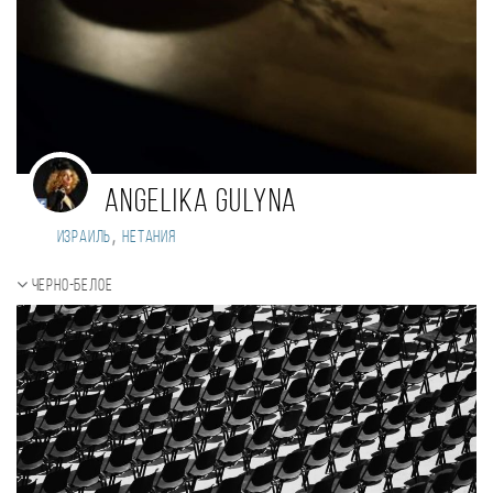
angelika gulyna
,
Израиль
Нетания
Черно-белое