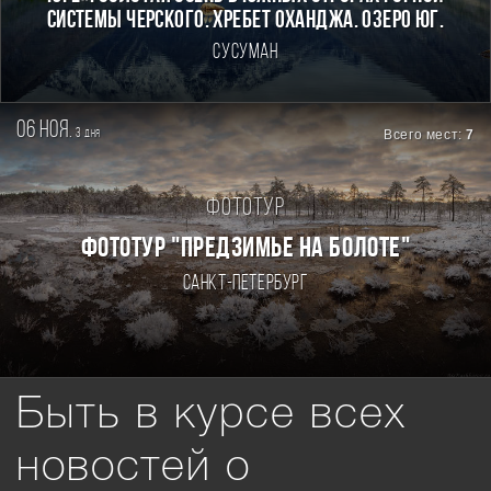
системы Черского. Хребет Оханджа. Озеро Юг.
Сусуман
06 ноя.
3
Всего мест:
7
дня
Фототур
ФОТОТУР "ПРЕДЗИМЬЕ НА БОЛОТЕ"
Санкт-Петербург
Быть в курсе всех
новостей о