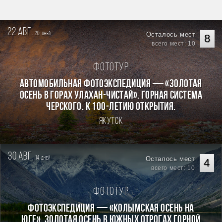
22 авг.
20
Осталось мест
дней
8
всего мест: 10
Фототур
Автомобильная фотоэкспедиция — «Золотая
осень в горах Улахан-Чистай». Горная система
Черского. К 100-летию открытия.
Якутск
30 авг.
14
Осталось мест
дней
4
всего мест: 10
Фототур
Фотоэкспедиция — «Колымская осень на
Юге». Золотая осень в южных отрогах горной