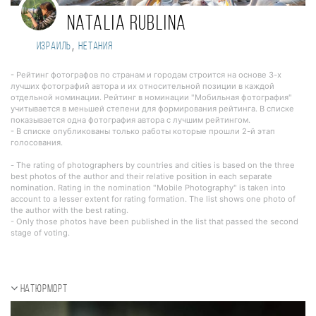
Natalia Rublina
,
Израиль
Нетания
- Рейтинг фотографов по странам и городам строится на основе 3-х
лучших фотографий автора и их относительной позиции в каждой
отдельной номинации. Рейтинг в номинации "Мобильная фотография"
учитывается в меньшей степени для формирования рейтинга. В списке
показывается одна фотография автора с лучшим рейтингом.
- В списке опубликованы только работы которые прошли 2-й этап
голосования.
- The rating of photographers by countries and cities is based on the three
best photos of the author and their relative position in each separate
nomination. Rating in the nomination "Mobile Photography" is taken into
account to a lesser extent for rating formation. The list shows one photo of
the author with the best rating.
- Only those photos have been published in the list that passed the second
stage of voting.
Натюрморт