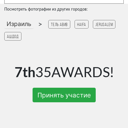
Посмотреть фотографии из других городов:
Израиль
>
Тель Авив
haifa
Jerusalem
Ашдод
7th
35AWARDS!
Принять участие