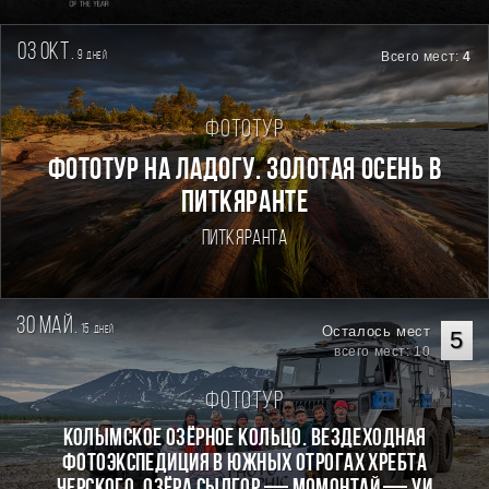
03 окт.
9
Всего мест:
4
дней
Фототур
Фототур на Ладогу. Золотая осень в
Питкяранте
Питкяранта
30 май.
15
Осталось мест
дней
5
всего мест: 10
Фототур
КОЛЫМСКОЕ ОЗЁРНОЕ КОЛЬЦО. Вездеходная
фотоэкспедиция в южных отрогах хребта