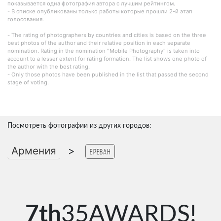
показывается одна фотография автора с лучшим рейтингом.
- В списке опубликованы только работы которые прошли 2-й этап
голосования.
- The rating of photographers by countries and cities is based on the three
best photos of the author and their relative position in each separate
nomination. Rating in the nomination "Mobile Photography" is taken into
account to a lesser extent for rating formation. The list shows one photo of
the author with the best rating.
- Only those photos have been published in the list that passed the second
stage of voting.
Посмотреть фотографии из других городов:
Армения
>
Ереван
7th
35AWARDS!