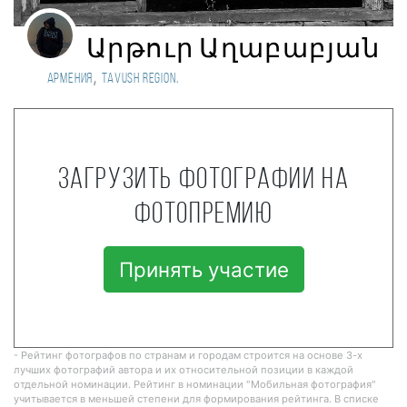
Արթուր Աղաբաբյան
,
Армения
Tavush region,
Загрузить фотографии на
фотопремию
Принять участие
- Рейтинг фотографов по странам и городам строится на основе 3-х
лучших фотографий автора и их относительной позиции в каждой
отдельной номинации. Рейтинг в номинации "Мобильная фотография"
учитывается в меньшей степени для формирования рейтинга. В списке