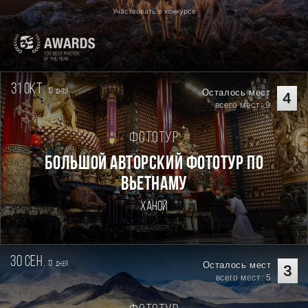
Участвовать в конкурсе
31 окт.
10
Осталось мест
дней
4
всего мест: 9
Фототур
Большой авторский фототур по
Вьетнаму
Ханой
30 сен.
13
Осталось мест
дней
3
всего мест: 5