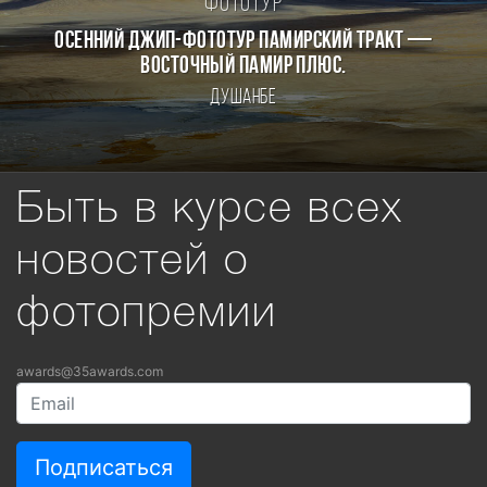
Фототур
Осенний джип-фототур Памирский Тракт —
Восточный Памир плюс.
Душанбе
Быть в курсе всех
новостей о
фотопремии
awards@35awards.com