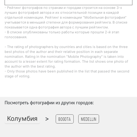
- Рейтинг фотографов по странам и городам строится на основе 3-х
лучших фотографий автора и их относительной позиции в каждой
отдельной номинации. Рейтинг в номинации "Мобильная фотография"
учитывается в меньшей степени для формирования рейтинга. В списке
показывается одна фотография автора с лучшим рейтингом.
- В списке опубликованы только работы которые прошли 2-й этап
голосования.
- The rating of photographers by countries and cities is based on the three
best photos of the author and their relative position in each separate
nomination. Rating in the nomination "Mobile Photography" is taken into
account to a lesser extent for rating formation. The list shows one photo of
the author with the best rating.
- Only those photos have been published in the list that passed the second
stage of voting.
Посмотреть фотографии из других городов:
Колумбия
>
Bogota
Medellin