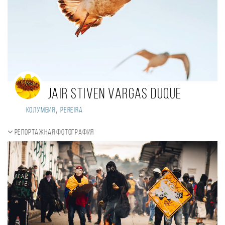
jair stiven vargas duque
,
Колумбия
pereira
Репортажная фотография