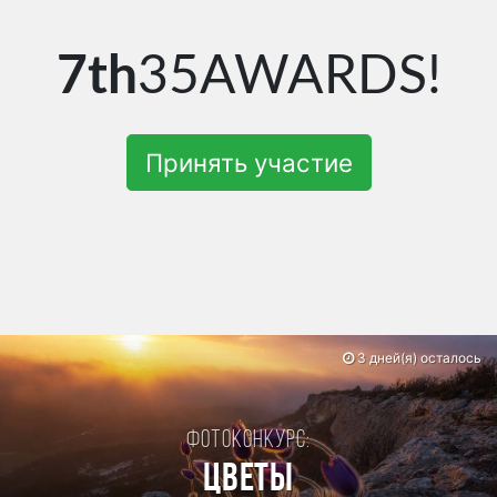
7th
35AWARDS!
Принять участие
3 дней(я) осталось
Фотоконкурс:
Цветы