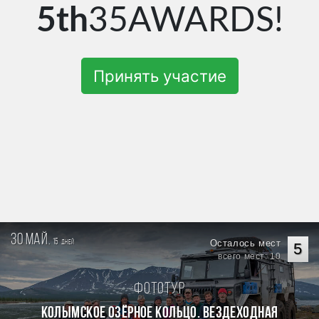
5th
35AWARDS!
Принять участие
30 май.
15
Осталось мест
дней
5
всего мест: 10
Фототур
КОЛЫМСКОЕ ОЗЁРНОЕ КОЛЬЦО. Вездеходная