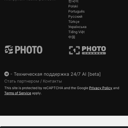
한국어
Polski
Português
Русский
Türkçe
Українська
Tiếng Việt
中国
-
Техническая поддержка 24/7 AI [beta]
Стать партнером / Контакты
This site is protected by reCAPTCHA and the Google
Privacy Policy
and
Terms of Service
apply.