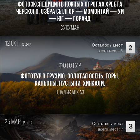
фотоэкспедиция в южных отрогах хребта
Черского. Озёра Сылгор — Момонтай — Уи
— Юг — Горанд
Сусуман
12 окт.
12
Осталось мест
дней
2
всего мест: 6
Фототур
Фототур в Грузию. Золотая осень. Горы,
каньоны, пустыни, хинкали.
Владикавказ
25 мар.
16
Осталось мест
дней
3
всего мест: 7