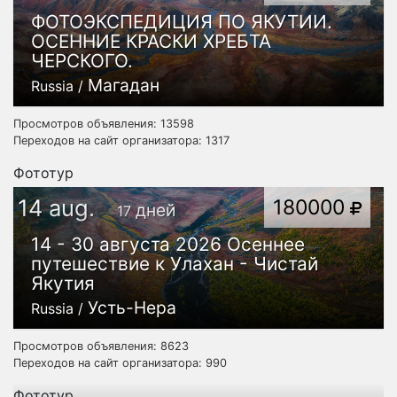
ФОТОЭКСПЕДИЦИЯ ПО ЯКУТИИ.
ОСЕННИЕ КРАСКИ ХРЕБТА
ЧЕРСКОГО.
Магадан
Russia /
Просмотров объявления: 13598
Переходов на сайт организатора: 1317
Фототур
14 aug.
180000
дней
17
14 - 30 августа 2026 Осеннее
путешествие к Улахан - Чистай
Якутия
Усть-Нера
Russia /
Просмотров объявления: 8623
Переходов на сайт организатора: 990
Фототур