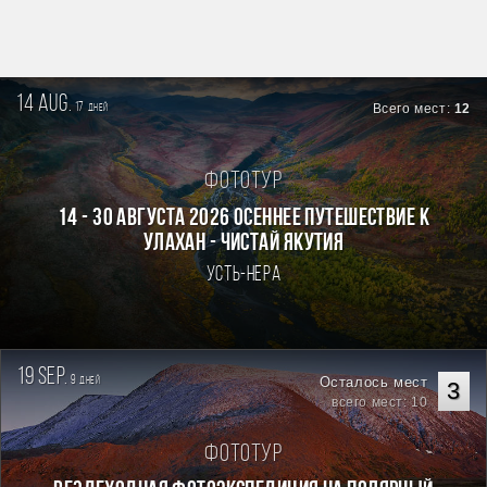
14 aug.
17
Всего мест:
12
дней
Фототур
14 - 30 августа 2026 Осеннее путешествие к
Улахан - Чистай Якутия
Усть-Нера
19 sep.
9
Осталось мест
дней
3
всего мест: 10
Фототур