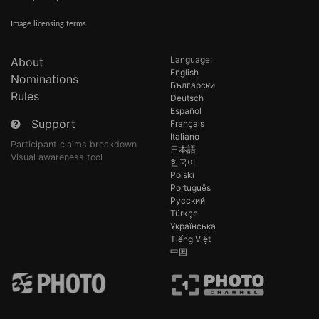
Image licensing terms
Language:
About
English
Nominations
Български
Rules
Deutsch
Español
Support
Français
Italiano
Participant claims breakdown
日本語
Visual awareness tool
한국어
Polski
Português
Русский
Türkçe
Українська
Tiếng Việt
中国