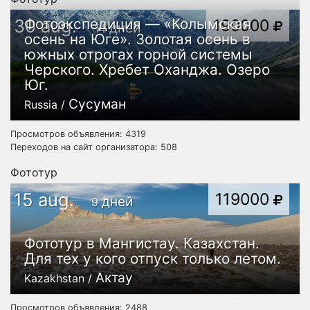
30 aug.
Фотоэкспедиция — «Колымская
190000
дней
14
осень на Юге». Золотая осень в
южных отрогах горной системы
Черского. Хребет Оханджа. Озеро
Юг.
Сусуман
Russia /
Просмотров объявления: 4319
Переходов на сайт организатора: 508
Фототур
15 aug.
119000
дней
9
Фототур в Мангистау. Казахстан.
Для тех у кого отпуск только летом.
Актау
Kazakhstan /
Просмотров объявления: 2488