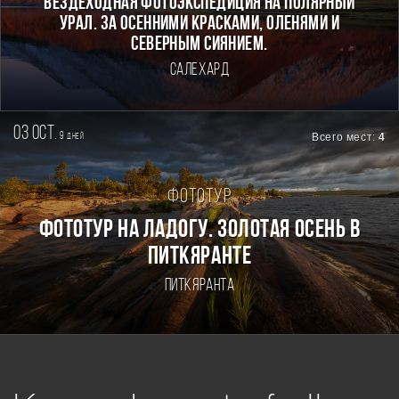
Вездеходная фотоэкспедиция на Полярный
Урал. За осенними красками, оленями и
северным сиянием.
Салехард
03 oct.
9
Всего мест:
4
дней
Фототур
Фототур на Ладогу. Золотая осень в
Питкяранте
Питкяранта