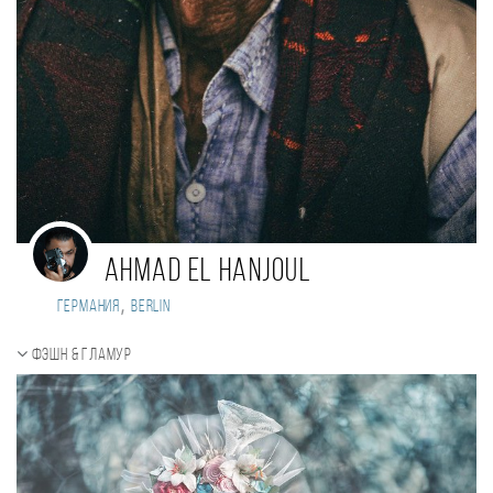
Ahmad El Hanjoul
,
Германия
Berlin
Фэшн & Гламур