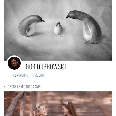
Igor Dubrowski
,
Германия
Hamburg
Детская фотография