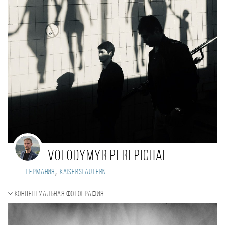
Volodymyr Perepichai
,
Германия
Kaiserslautern
Концептуальная фотография