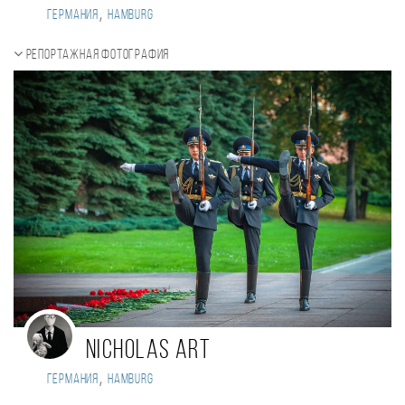
,
Германия
Hamburg
Репортажная фотография
Nicholas Art
,
Германия
Hamburg