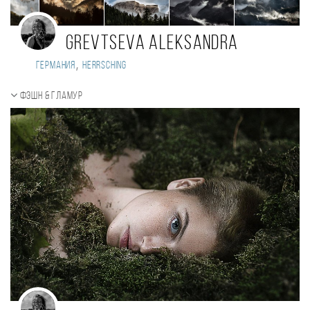
Grevtseva Aleksandra
,
Германия
Herrsching
Фэшн & Гламур