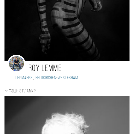
Roy Lemme
,
Германия
Feldkirchen-Westerham
Фэшн & Гламур