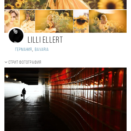
Lilli Ellert
,
Германия
Bavaria
Стрит фотография