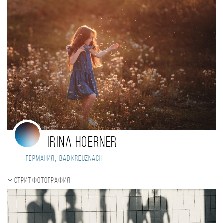
Irina Hoerner
,
Германия
Bad Kreuznach
Стрит фотография