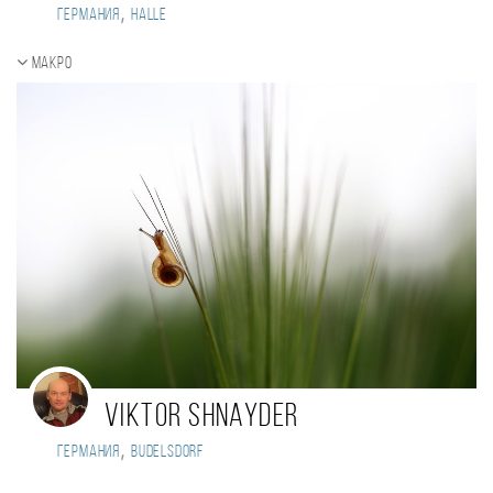
,
Германия
Halle
Макро
Viktor Shnayder
,
Германия
Budelsdorf