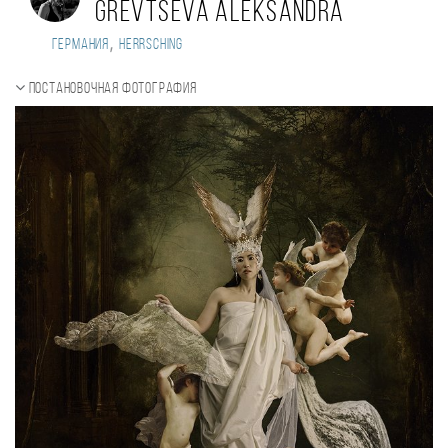
Grevtseva Aleksandra
,
Германия
Herrsching
Постановочная фотография