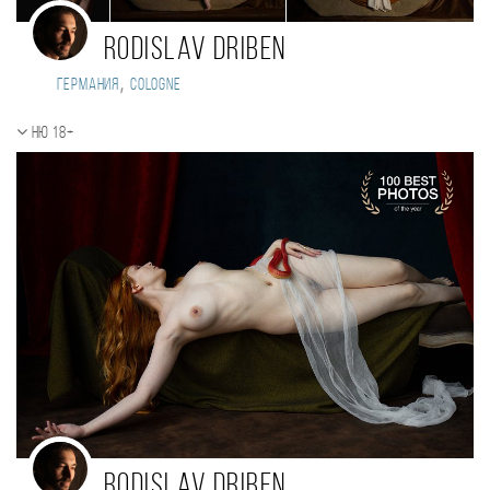
Rodislav Driben
,
Германия
Cologne
Ню 18+
Rodislav Driben