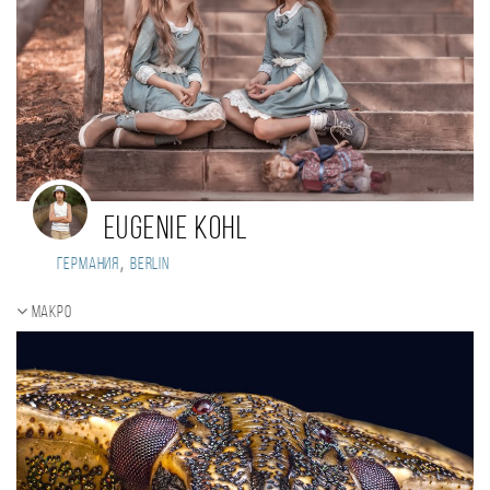
Eugenie Kohl
,
Германия
Berlin
Макро