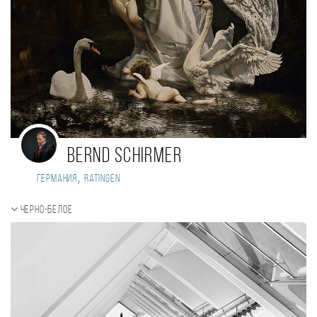
Bernd Schirmer
,
Германия
Ratingen
Черно-белое