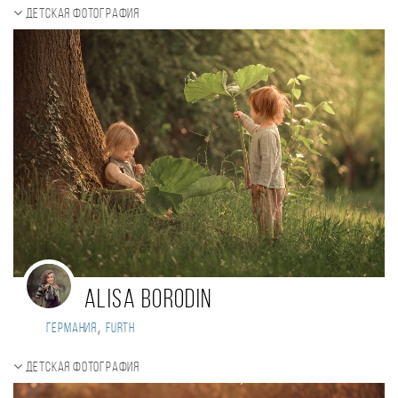
Детская фотография
Alisa Borodin
,
Германия
Furth
Детская фотография