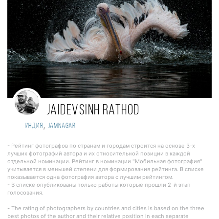
Jaidevsinh Rathod
,
Индия
Jamnagar
- Рейтинг фотографов по странам и городам строится на основе 3-х
лучших фотографий автора и их относительной позиции в каждой
отдельной номинации. Рейтинг в номинации "Мобильная фотография"
учитывается в меньшей степени для формирования рейтинга. В списке
показывается одна фотография автора с лучшим рейтингом.
- В списке опубликованы только работы которые прошли 2-й этап
голосования.
- The rating of photographers by countries and cities is based on the three
best photos of the author and their relative position in each separate