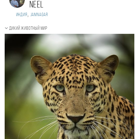
neel
,
Индия
Jamnagar
Дикий животный мир