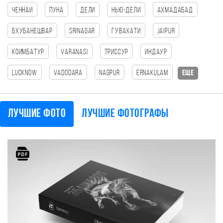
Ченнаи
Пуна
Дели
Нью-Дели
Ахмадабад
Бхубанешвар
Srinagar
Гувахати
Jaipur
Коимбатур
Varanasi
Триссур
Индаур
Lucknow
Vadodara
Nagpur
Ernakulam
еще
Лучшие фото
Лучшие фотографы