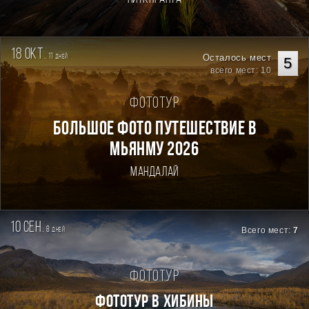
18 окт.
11
Осталось мест
дней
5
всего мест: 10
Фототур
Большое фото путешествие в
Мьянму 2026
Мандалай
10 сен.
8
Всего мест:
7
дней
Фототур
ФОТОТУР В ХИБИНЫ