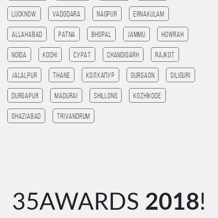
Lucknow
Vadodara
Nagpur
Ernakulam
allahabad
patna
bhopal
jammu
HOWRAH
noida
kochi
Сурат
chandigarh
rajkot
Jalalpur
Thane
Колхапур
Gurgaon
SILIGURI
Durgapur
madurai
Shillong
kozhikode
ghaziabad
Trivandrum
35AWARDS
2018
!