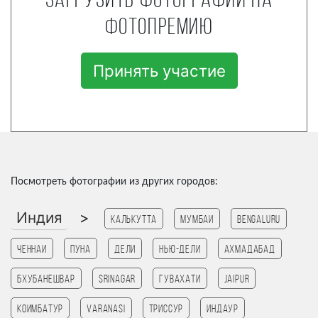
Загрузить фотографии на
фотопремию
Принять участие
Посмотреть фотографии из других городов:
Индия
>
Калькутта
Мумбаи
Bengaluru
Ченнаи
Пуна
Дели
Нью-Дели
Ахмадабад
Бхубанешвар
Srinagar
Гувахати
Jaipur
Коимбатур
Varanasi
Триссур
Индаур