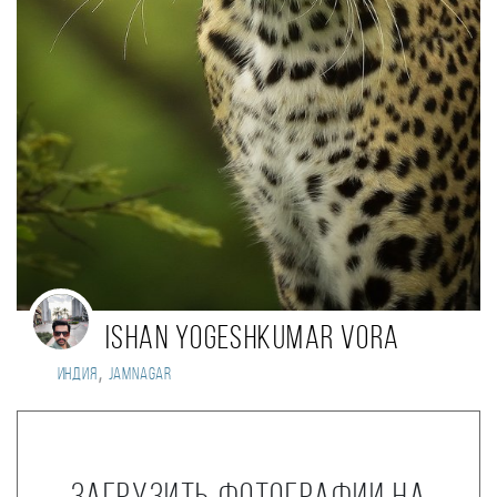
Ishan yogeshkumar vora
,
Индия
Jamnagar