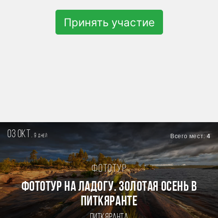
Принять участие
03 окт.
9
Всего мест:
4
дней
Фототур
Фототур на Ладогу. Золотая осень в
Питкяранте
Питкяранта