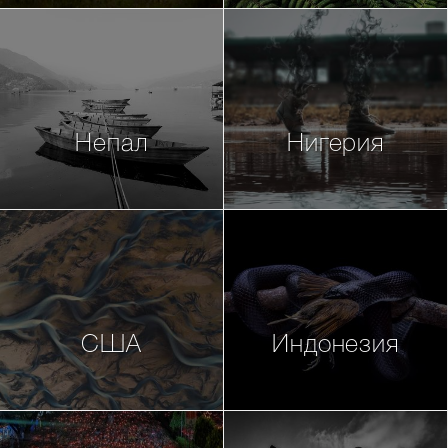
Непал
Нигерия
США
Индонезия