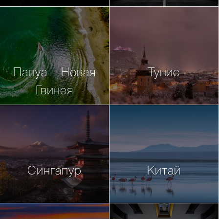
Папуа – Новая
Тунис
Гвинея
Сингапур
Китай