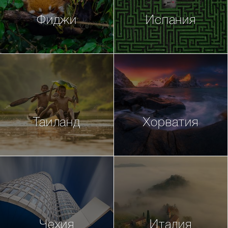
Фиджи
Испания
Таиланд
Хорватия
Чехия
Италия