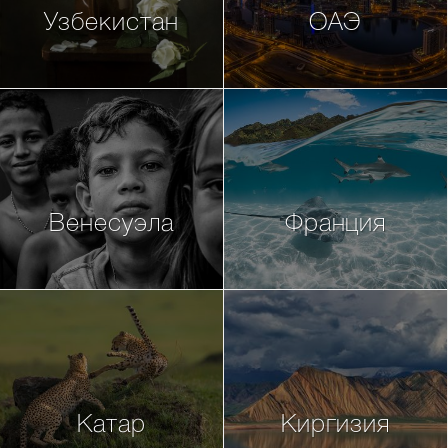
Узбекистан
ОАЭ
Венесуэла
Франция
Катар
Киргизия