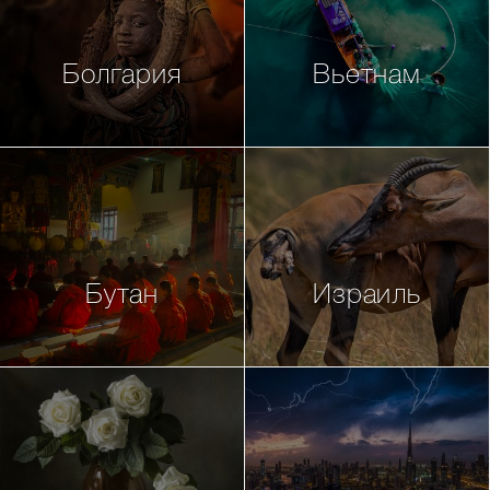
Болгария
Вьетнам
Бутан
Израиль