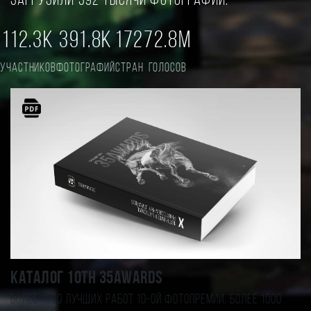
загрузили 392 тысячи фотографий.
112.3K
391.8K
172
72.8M
участников
фотографий
стран
голосов
Каталог 10TH 35AWARDS
Более 1500 лучших работ 10-ой фотопремии, более 1000