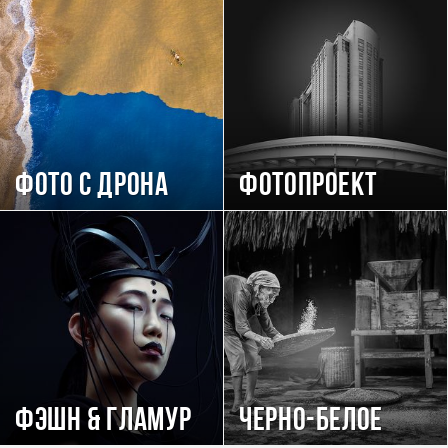
Фото с дрона
Фотопроект
Фэшн & Гламур
Черно-белое