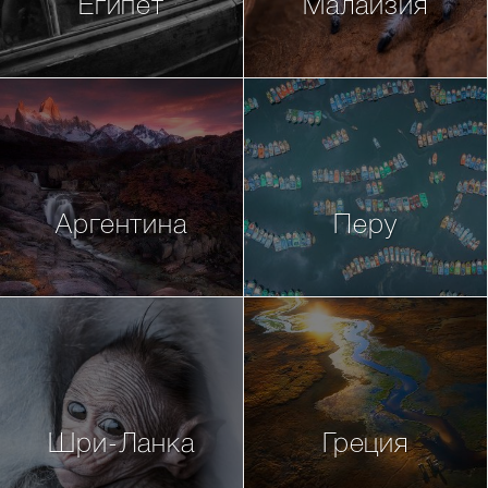
Египет
Малайзия
Аргентина
Перу
Шри-Ланка
Греция