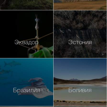
Эквадор
Эстония
Бразилия
Боливия