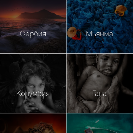
Сербия
Мьянма
Колумбия
Гана