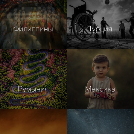
Филиппины
Турция
Румыния
Мексика