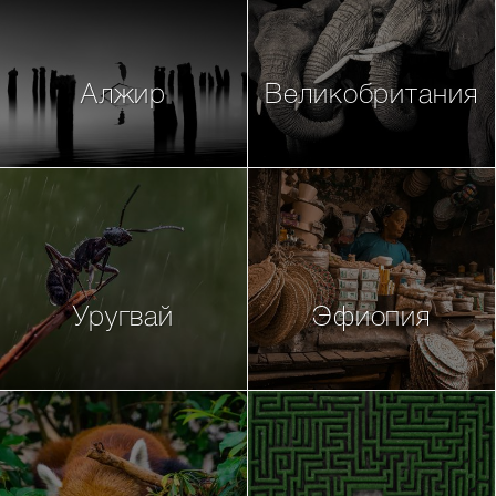
Алжир
Великобритания
Уругвай
Эфиопия