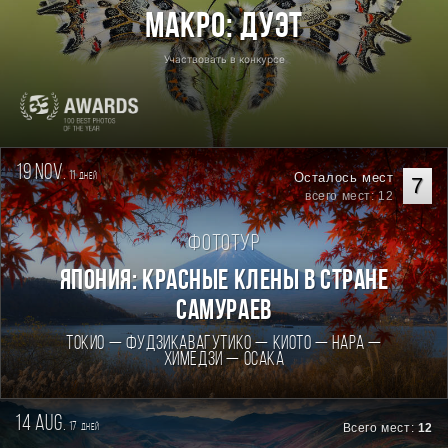
Макро: Дуэт
Участвовать в конкурсе
19 nov.
11
Осталось мест
дней
7
всего мест: 12
Фототур
Япония: Красные клены в стране
самураев
Токио — Фудзикавагутико — Киото — Нара —
Химедзи — Осака
14 aug.
17
Всего мест:
12
дней