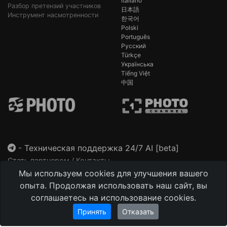
Italiano
Разбор претензий участников
日本語
Инструмент насмотренности
한국어
Polski
Português
Русский
Türkçe
Українська
Tiếng Việt
中国
-
Техническая поддержка 24/7 AI [beta]
Стать партнером / Контакты
Мы используем cookies для улучшения вашего
This site is protected by reCAPTCHA and the Google
Privacy Policy
and
Terms of Service
apply.
опыта. Продолжая использовать наш сайт, вы
соглашаетесь на использование cookies.
Принять
Отказать