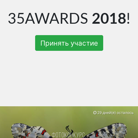
35AWARDS
2018
!
Принять участие
29 дней(я) осталось
Фотоконкурс: