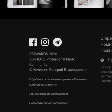
О пр
Номи
Прав
35AWARDS 2026
П
35PHOTO Professional Photo
Community
Разбор
© Кочергин Валерий Владимирович
участн
Инстру
Обработка персональных данных и Политика
насмот
конфиденциальности
Лицензирование изображений
Пользовательское соглашение