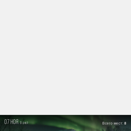
07 ноя.
9
Всего мест:
8
дней