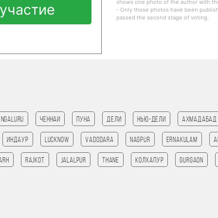
shows one photo of the author with the
участие
- Only those photos have been publishe
passed the second stage of voting.
engaluru
Ченнаи
Пуна
Дели
Нью-Дели
Ахмадабад
Индаур
Lucknow
Vadodara
Nagpur
Ernakulam
a
arh
rajkot
Jalalpur
Thane
Колхапур
Gurgaon