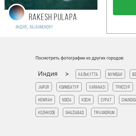
Rakesh Pulapa
,
Индия
Rajahmundry
Посмотреть фотографии из других городов:
Индия
>
Калькутта
Мумбаи
B
Jaipur
Коимбатур
Varanasi
Триссур
HOWRAH
noida
kochi
Сурат
chandig
kozhikode
ghaziabad
Trivandrum