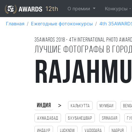
12th
О премии
Конкурсы 
Главная
Ежегодные фотоконкурсы
4th 35AWARD
35AWARDS
2018
- 4TH international photo awar
Лучшие фотографы в горо
Rajahm
>
Индия
Калькутта
Мумбаи
Beng
Ахмадабад
Бхубанешвар
Srinagar
Гу
Индаур
Lucknow
Vadodara
Nagpur