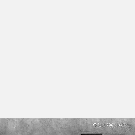
6 дней(я) осталось