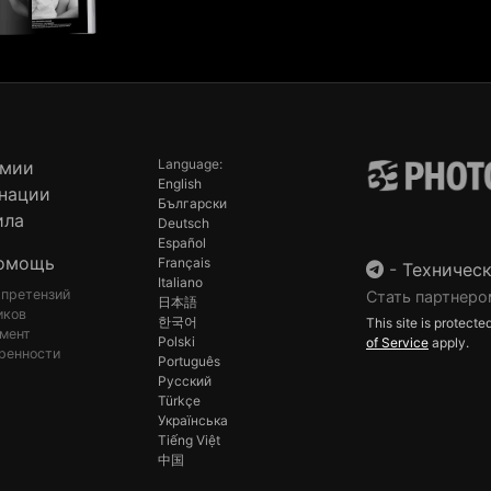
Language:
емии
English
нации
Български
ила
Deutsch
Español
омощь
Français
-
Техническ
Italiano
 претензий
Стать партнеро
日本語
иков
한국어
This site is protec
мент
Polski
of Service
apply.
ренности
Português
Русский
Türkçe
Українська
Tiếng Việt
中国