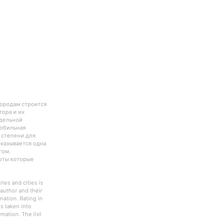
городам строится
тора и их
тдельной
Мобильная
 степени для
оказывается одна
гом.
боты которые
ies and cities is
author and their
nation. Rating in
s taken into
rmation. The list