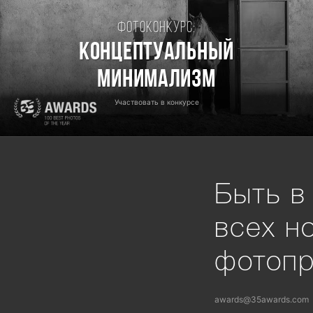
Фотоконкурс:
Концептуальный
минимализм
Участвовать в конкурсе
Быть в
всех н
фотоп
awards@35awards.com