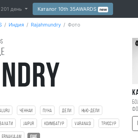
-
201
день
Каталог 10th 35AWARDS
new
S
Индия
Rajahmundry
Фото
ds
де
undry
К
Бо
фо
aluru
Ченнаи
Пуна
Дели
Нью-Дели
вахати
Jaipur
Коимбатур
Varanasi
Триссур
Ernakulam
еще