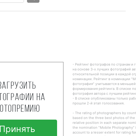
- Рейтинг фотографов по странам и 
на основе 3-х лучших фотографий ав
относительной позиции в каждой о
номинации. Рейтинг в номинации "
Загрузить
фотография" учитывается в меньшей
формирования рейтинга. В списке п
фотография автора с лучшим рейтин
тографии на
- В списке опубликованы только ра
прошли 2-й этап голосования.
отопремию
- The rating of photographers by countr
based on the three best photos of the 
relative position in each separate nomi
Принять
the nomination "Mobile Photography" i
account to a lesser extent for rating fo