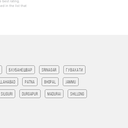
 best rating.
d in the list that
Бхубанешвар
Srinagar
Гувахати
llahabad
patna
bhopal
jammu
SILIGURI
Durgapur
madurai
Shillong