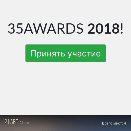
35AWARDS
2018
!
Принять участие
21 авг.
21
Всего мест:
4
день