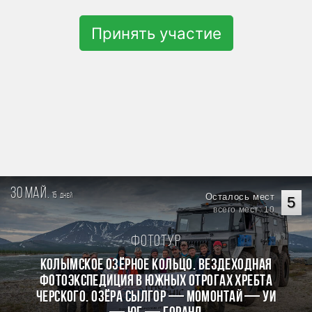
Принять участие
30 май.
15
Осталось мест
дней
5
всего мест: 10
Фототур
КОЛЫМСКОЕ ОЗЁРНОЕ КОЛЬЦО. Вездеходная
фотоэкспедиция в южных отрогах хребта
Черского. Озёра Сылгор — Момонтай — Уи