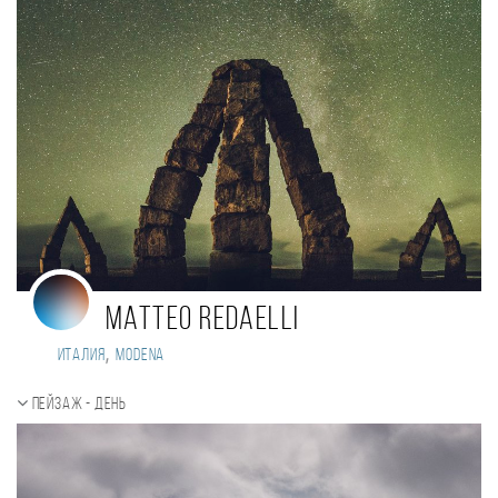
Matteo Redaelli
,
Италия
Modena
Пейзаж - день