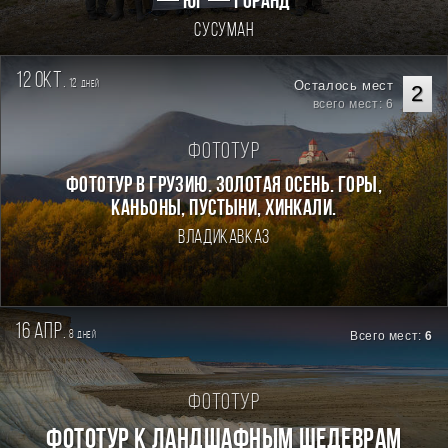
— Юг — Горанд
Сусуман
12 окт.
12
Осталось мест
дней
2
всего мест: 6
Фототур
Фототур в Грузию. Золотая осень. Горы,
каньоны, пустыни, хинкали.
Владикавказ
16 апр.
8
Всего мест:
6
дней
Фототур
Фототур к ландшафным шедеврам