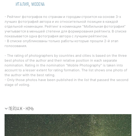
,
Италия
Modena
- Рейтинг фотографов по странам и городам строится на основе 3-х
лучших фотографий автора и их относительной позиции в каждой
отдельной номинации. Рейтинг в номинации "Мобильная фотография"
учитывается в меньшей степени для формирования рейтинга. В списке
показывается одна фотография автора с лучшим рейтингом.
- В списке опубликованы только работы которые прошли 2-й этап
голосования.
- The rating of photographers by countries and cities is based on the three
best photos of the author and their relative position in each separate
nomination. Rating in the nomination "Mobile Photography" is taken into
account to a lesser extent for rating formation. The list shows one photo of
the author with the best rating.
- Only those photos have been published in the list that passed the second
stage of voting.
Пейзаж - ночь