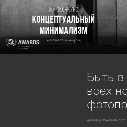
Фотоконкурс:
Концептуальный
минимализм
Участвовать в конкурсе
Быть в
всех н
фотоп
awards@35awards.com