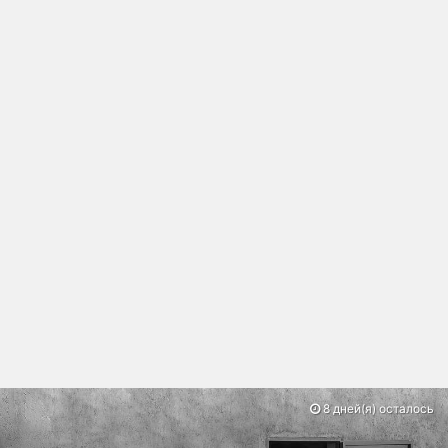
8 дней(я) осталось