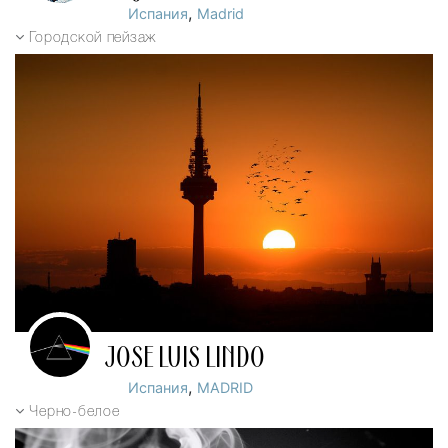
,
Испания
Madrid
Городской пейзаж
JOSE LUIS LINDO
,
Испания
MADRID
Черно-белое