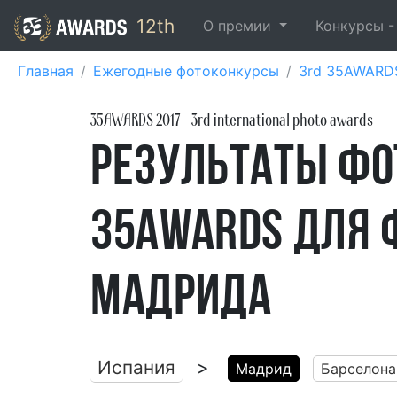
12th
О премии
Конкурсы 
Главная
Ежегодные фотоконкурсы
3rd 35AWARD
35AWARDS
2017
- 3rd international photo awards
Результаты ф
35AWARDS для 
Мадрида
Испания
>
Мадрид
Барселона