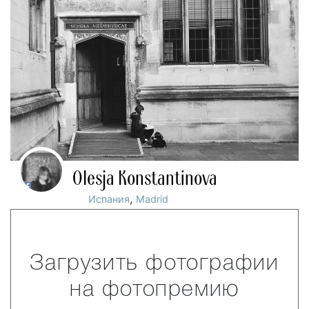
Olesja Konstantinova
,
Испания
Madrid
Загрузить фотографии
на фотопремию