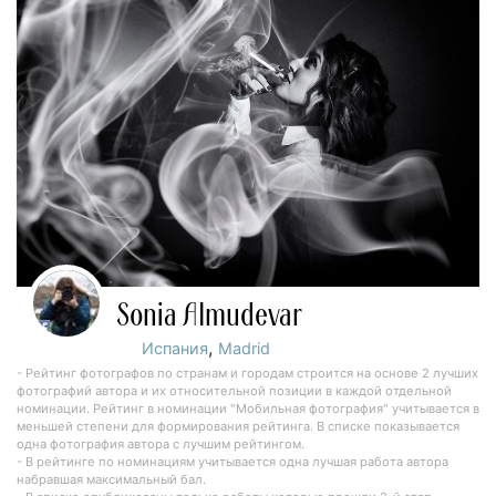
Sonia Almudevar
,
Испания
Madrid
- Рейтинг фотографов по странам и городам строится на основе 2 лучших
фотографий автора и их относительной позиции в каждой отдельной
номинации. Рейтинг в номинации "Мобильная фотография" учитывается в
меньшей степени для формирования рейтинга. В списке показывается
одна фотография автора с лучшим рейтингом.
- В рейтинге по номинациям учитывается одна лучшая работа автора
набравшая максимальный бал.