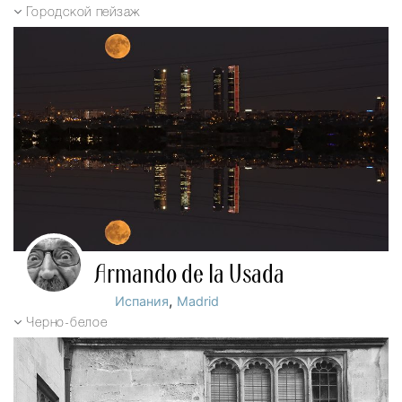
Городской пейзаж
Armando de la Usada
,
Испания
Madrid
Черно-белое