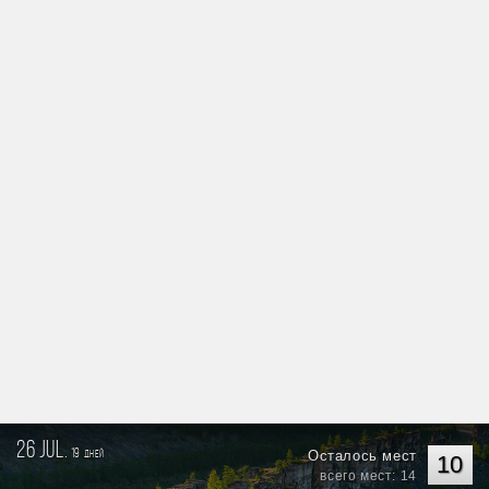
26 jul.
19
Осталось мест
дней
10
всего мест: 14