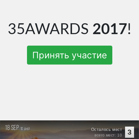
35AWARDS
2017
!
Принять участие
18 sep.
10
Осталось мест
дней
3
всего мест: 10