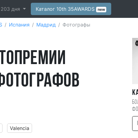
-
203
дня
Каталог 10th 35AWARDS
new
S
Испания
Мадрид
Фотографы
отопремии
фотографов
К
Бо
фо
Valencia