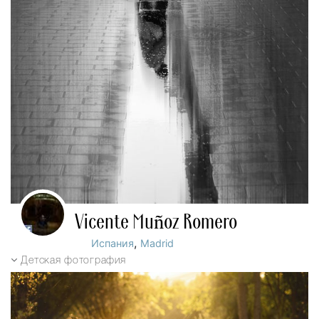
Vicente Muñoz Romero
,
Испания
Madrid
Детская фотография