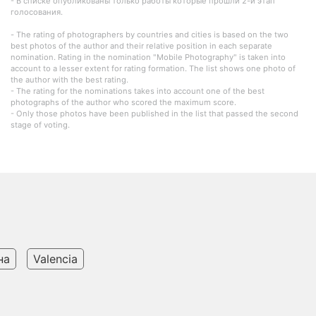
- В списке опубликованы только работы которые прошли 2-й этап
голосования.
- The rating of photographers by countries and cities is based on the two
best photos of the author and their relative position in each separate
nomination. Rating in the nomination "Mobile Photography" is taken into
account to a lesser extent for rating formation. The list shows one photo of
the author with the best rating.
- The rating for the nominations takes into account one of the best
photographs of the author who scored the maximum score.
- Only those photos have been published in the list that passed the second
stage of voting.
на
Valencia