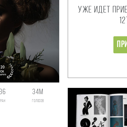
Уже идет при
12
Пр
36
34M
тран
голосов