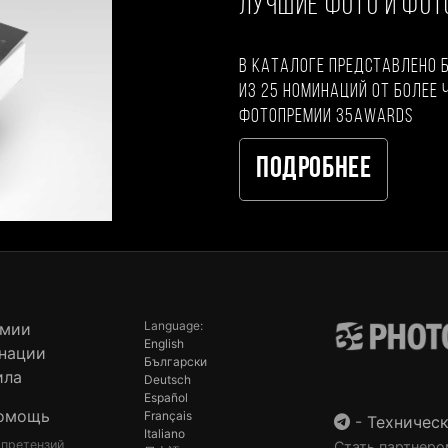
ЛУЧШИЕ ФОТО И ФО
В каталоге представлено 
из 25 номинаций от более 
фотопремии 35AWARDS
Подробнее
Language:
емии
English
нации
Български
ила
Deutsch
Español
омощь
Français
-
Техническ
Italiano
 претензий
Стать партнеро