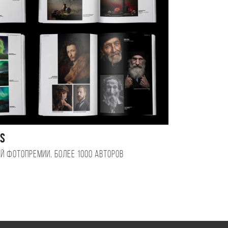
DS
ой фотопремии, более 1000 авторов