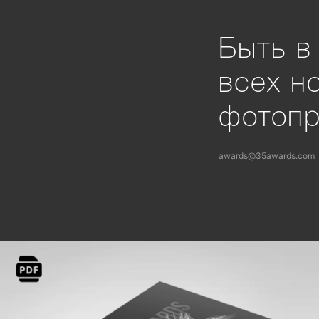
Быть в
всех н
фотоп
awards@35awards.com