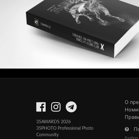
О пр
Номи
Прав
35AWARDS 2026
П
35PHOTO Professional Photo
Community
Разбор