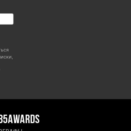
ться
писки,
"
35AWARDS