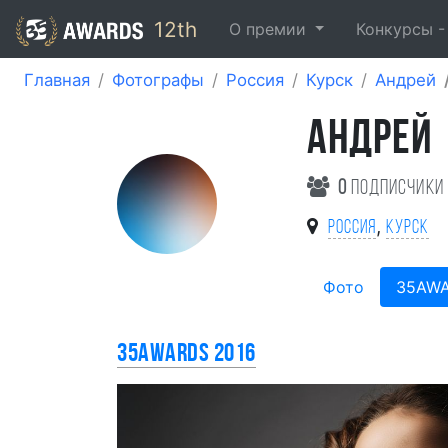
12th
О премии
Конкурсы 
Главная
Фотографы
Россия
Курск
Андрей
АНДРЕЙ
0
подписчики
,
Россия
Курск
Фото
35AW
35AWARDS 2016