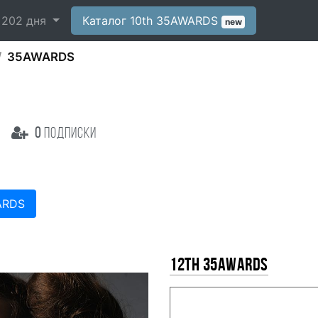
-
202
дня
Каталог 10th 35AWARDS
new
35AWARDS
0
подписки
ARDS
12th 35AWARDS