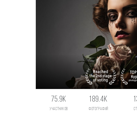
75.9K
189.4K
1
участников
фотографий
с