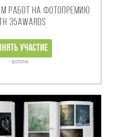
ем работ на фотопремию
th 35AWARDS
инять участие
* Бесплатно