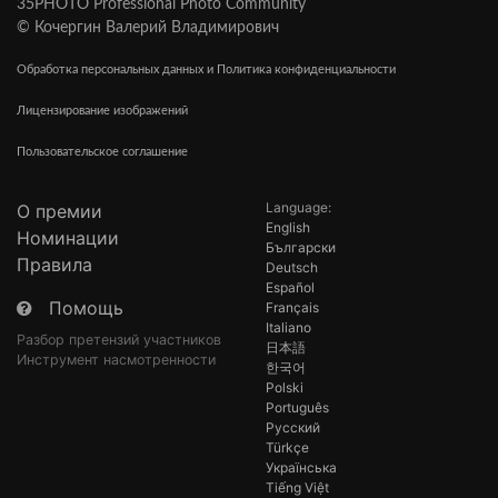
35PHOTO Professional Photo Community
© Кочергин Валерий Владимирович
Обработка персональных данных и Политика конфиденциальности
Лицензирование изображений
Пользовательское соглашение
Language:
О премии
English
Номинации
Български
Правила
Deutsch
Español
Помощь
Français
Italiano
Разбор претензий участников
日本語
Инструмент насмотренности
한국어
Polski
Português
Русский
Türkçe
Українська
Tiếng Việt