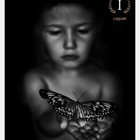
серия