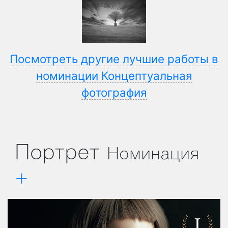
Посмотреть другие лучшие работы в
номинации Концептуальная
фотография
Портрет
Номинация
+