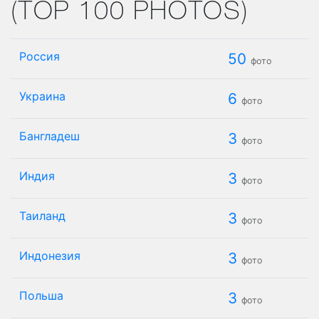
(TOP 100 PHOTOS)
Россия
50
фото
Украина
6
фото
Бангладеш
3
фото
Индия
3
фото
Таиланд
3
фото
Индонезия
3
фото
Польша
3
фото