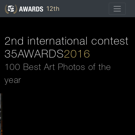
12th
2nd international contest
35AWARDS
2016
100 Best Art Photos of the
year