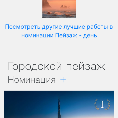
Посмотреть другие лучшие работы в
номинации Пейзаж - день
Городской пейзаж
+
Номинация