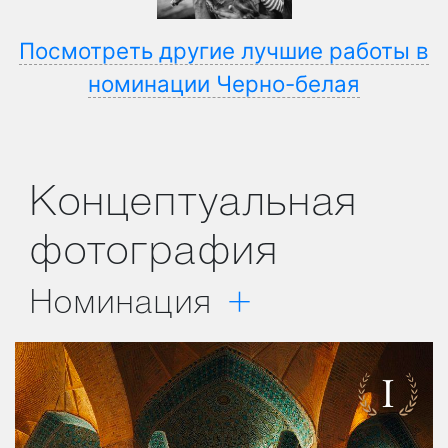
Посмотреть другие лучшие работы в
номинации Черно-белая
Концептуальная
фотография
+
Номинация