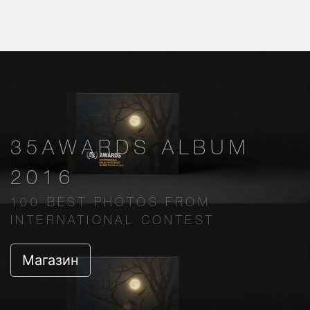
35AWARDS ALBUM
2016
100 BEST PHOTOS FROM
INTERNATIONAL CONTEST
Магазин