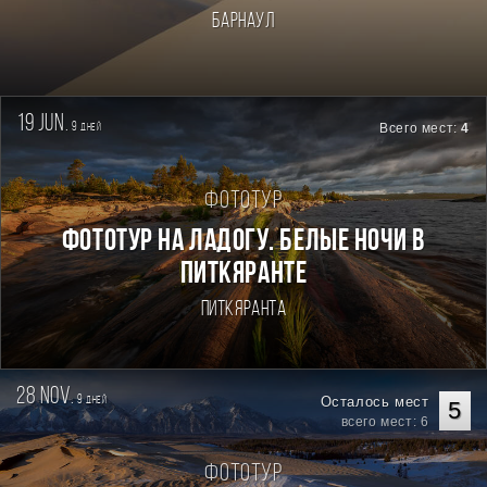
Барнаул
19 jun.
9
Всего мест:
4
дней
Фототур
Фототур на Ладогу. Белые ночи в
Питкяранте
Питкяранта
28 nov.
9
Осталось мест
дней
5
всего мест: 6
Фототур