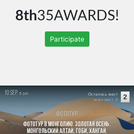
8th
35AWARDS!
Participate
10 sep.
15
Осталось мест
дней
2
всего мест: 6
Фототур
Фототур в Монголию. Золотая осень.
Монгольский Алтай, Гоби, Хангай.