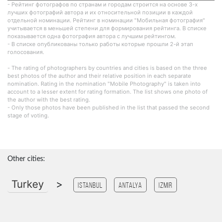
- Рейтинг фотографов по странам и городам строится на основе 3-х
лучших фотографий автора и их относительной позиции в каждой
отдельной номинации. Рейтинг в номинации "Мобильная фотография"
учитывается в меньшей степени для формирования рейтинга. В списке
показывается одна фотография автора с лучшим рейтингом.
- В списке опубликованы только работы которые прошли 2-й этап
голосования.
- The rating of photographers by countries and cities is based on the three
best photos of the author and their relative position in each separate
nomination. Rating in the nomination "Mobile Photography" is taken into
account to a lesser extent for rating formation. The list shows one photo of
the author with the best rating.
- Only those photos have been published in the list that passed the second
stage of voting.
Other cities:
Turkey
>
Istanbul
antalya
Izmir