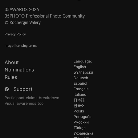
35AWARDS 2026
35PHOTO Professional Photo Community
© Kochergin Valery
Privacy Policy
Image licensing terms
Language:
About
English
Nominations
Български
Rules
Deutsch
Español
Support
Français
Italiano
Participant claims breakdown
日本語
Visual awareness tool
한국어
Polski
Português
Русский
Türkçe
Українська