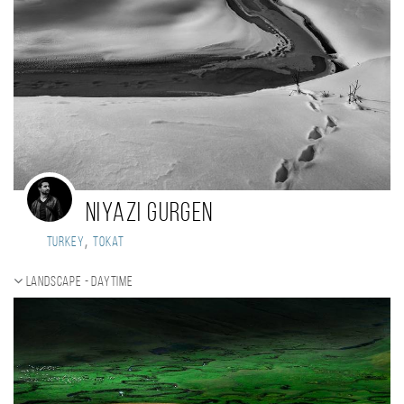
Niyazi Gurgen
,
Turkey
Tokat
Landscape - daytime