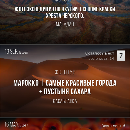
ФОТОЭКСПЕДИЦИЯ ПО ЯКУТИИ. ОСЕННИЕ КРАСКИ
ХРЕБТА ЧЕРСКОГО.
Магадан
13 sep.
12
Осталось мест
дней
7
всего мест: 14
Фототур
Марокко | Самые красивые города
+ пустыня Сахара
Касабланка
16 may.
7
Всего мест:
6
дней