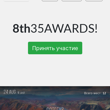
8th
35AWARDS!
Принять участие
24 aug.
16
Всего мест:
12
дней
Фототур