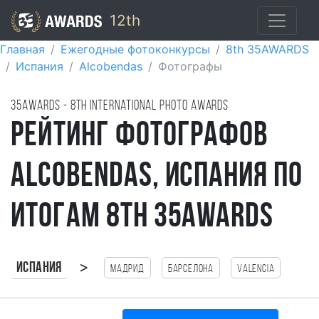
12th
Главная
Ежегодные фотоконкурсы
8th 35AWARDS
Испания
Alcobendas
Фотографы
35AWARDS - 8TH international photo awards
Рейтинг фотографов
Alcobendas, Испания по
итогам 8th 35AWARDS
>
Испания
Мадрид
Барселона
Valencia