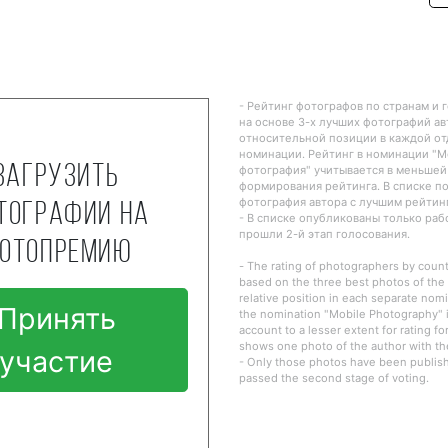
- Рейтинг фотографов по странам и 
на основе 3-х лучших фотографий ав
относительной позиции в каждой о
номинации. Рейтинг в номинации "
Загрузить
фотография" учитывается в меньшей
формирования рейтинга. В списке п
фотография автора с лучшим рейтин
тографии на
- В списке опубликованы только ра
прошли 2-й этап голосования.
отопремию
- The rating of photographers by countr
based on the three best photos of the 
relative position in each separate nomi
Принять
the nomination "Mobile Photography" i
account to a lesser extent for rating fo
shows one photo of the author with the
участие
- Only those photos have been publishe
passed the second stage of voting.