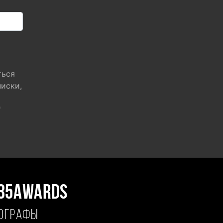
ться
писки,
"
35AWARDS
ТОГРАФЫ