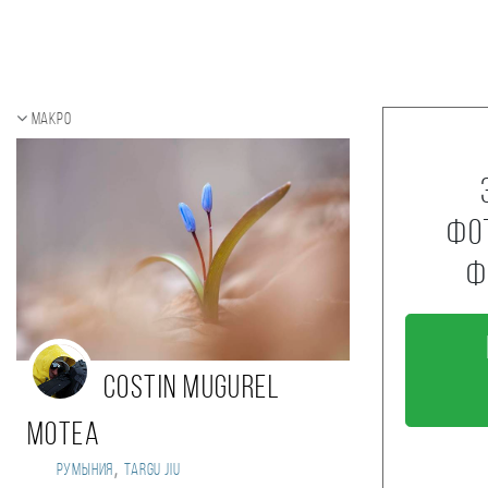
Макро
фо
ф
Costin Mugurel
Motea
,
Румыния
Targu Jiu