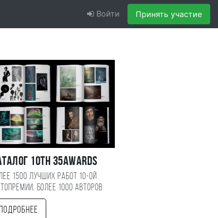
Войти
Принять участие
аталог 10TH 35AWARDS
лее 1500 лучших работ 10-ой
топремии, более 1000 авторов
Подробнее