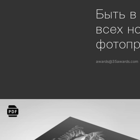
Быть в
всех н
фотоп
awards@35awards.com