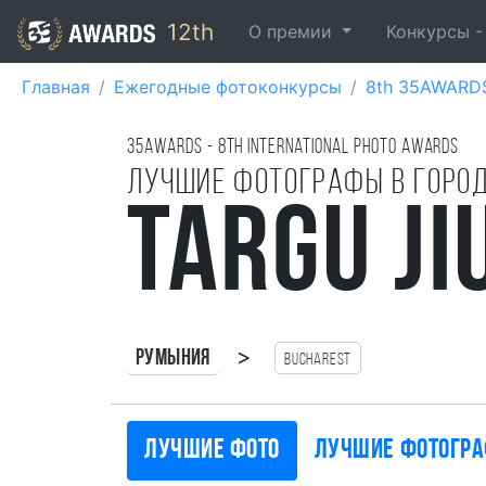
12th
О премии
Конкурсы 
Главная
Ежегодные фотоконкурсы
8th 35AWARD
35AWARDS - 8TH international photo awards
Лучшие фотографы в горо
Targu Ji
>
Румыния
Bucharest
Лучшие фото
Лучшие фотогр