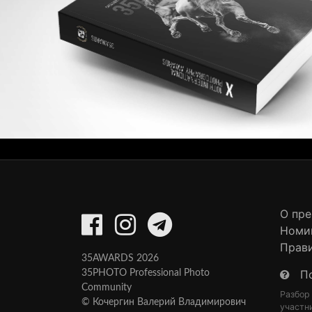
О пр
Номи
Прав
35AWARDS 2026
П
35PHOTO Professional Photo
Community
Разбор
© Кочергин Валерий Владимирович
участн