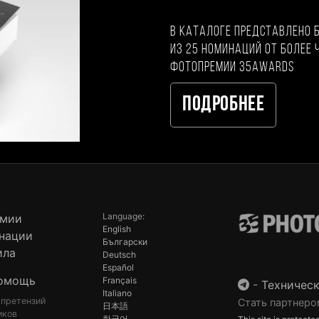
В каталоге представлено 
из 25 номинаций от более 
фотопремии 35AWARDS
Подробнее
Language:
емии
English
нации
Български
ила
Deutsch
Español
омощь
Français
-
Техническ
Italiano
 претензий
Стать партнеро
日本語
иков
한국어