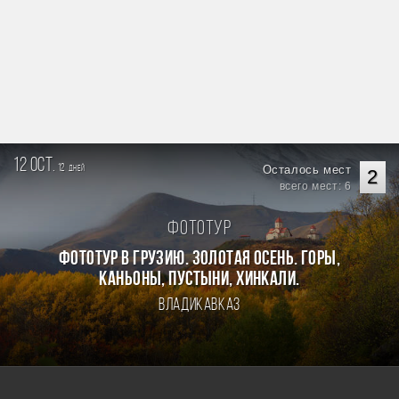
12 oct.
12
Осталось мест
дней
2
всего мест: 6
Фототур
Фототур в Грузию. Золотая осень. Горы,
каньоны, пустыни, хинкали.
Владикавказ