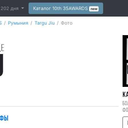
-
202
дня
Каталог 10th 35AWARDS
new
S
Румыния
Targu Jiu
Фото
де
u
К
Бо
фо
афы