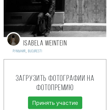
Isabela Weintein
,
Румыния
Bucuresti
Загрузить фотографии на
фотопремию
Принять участие