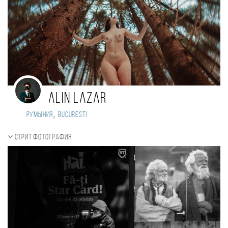
Alin Lazar
,
Румыния
Bucuresti
Стрит фотография