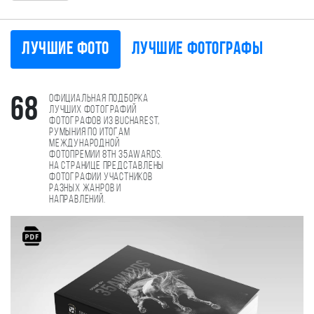
Лучшие фото
Лучшие фотографы
Официальная подборка
68
лучших фотографий
фотографов из Bucharest,
Румыния по итогам
международной
фотопремии 8th 35AWARDS.
На странице представлены
фотографии участников
разных жанров и
направлений.