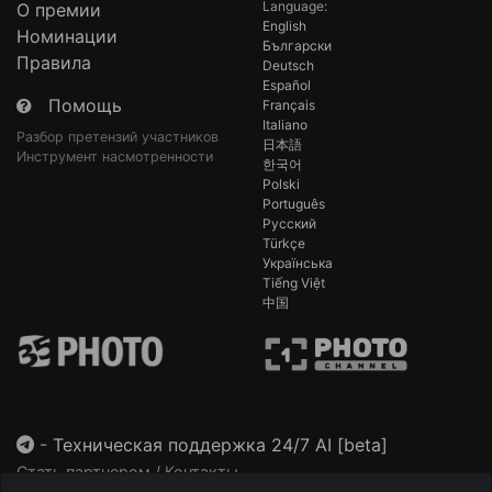
Language:
О премии
English
Номинации
Български
Правила
Deutsch
Español
Помощь
Français
Italiano
Разбор претензий участников
日本語
Инструмент насмотренности
한국어
Polski
Português
Русский
Türkçe
Українська
Tiếng Việt
中国
-
Техническая поддержка 24/7 AI [beta]
Стать партнером / Контакты