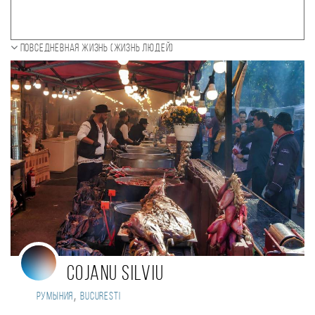
Повседневная жизнь (Жизнь людей)
Cojanu Silviu
,
Румыния
Bucuresti