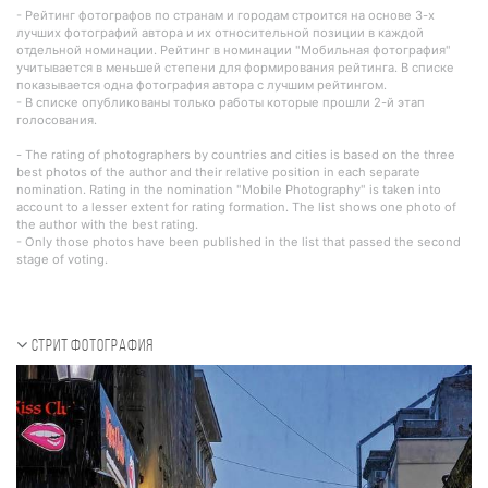
- Рейтинг фотографов по странам и городам строится на основе 3-х
лучших фотографий автора и их относительной позиции в каждой
отдельной номинации. Рейтинг в номинации "Мобильная фотография"
учитывается в меньшей степени для формирования рейтинга. В списке
показывается одна фотография автора с лучшим рейтингом.
- В списке опубликованы только работы которые прошли 2-й этап
голосования.
- The rating of photographers by countries and cities is based on the three
best photos of the author and their relative position in each separate
nomination. Rating in the nomination "Mobile Photography" is taken into
account to a lesser extent for rating formation. The list shows one photo of
the author with the best rating.
- Only those photos have been published in the list that passed the second
stage of voting.
Стрит фотография