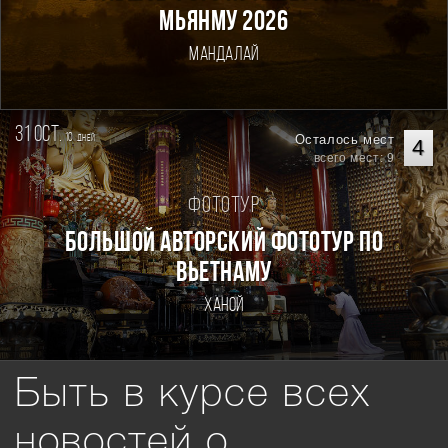
Мьянму 2026
Мандалай
31 oct.
10
Осталось мест
дней
4
всего мест: 9
Фототур
Большой авторский фототур по
Вьетнаму
Ханой
Быть в курсе всех
новостей о