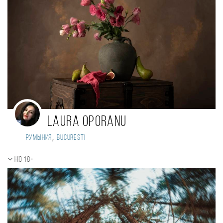
Laura Oporanu
,
Румыния
Bucuresti
Ню 18+