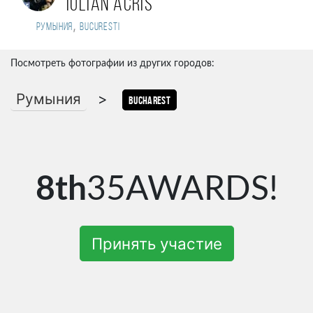
Iulian Acris
,
Румыния
BUCURESTI
Посмотреть фотографии из других городов:
Румыния
>
Bucharest
8th
35AWARDS!
Принять участие