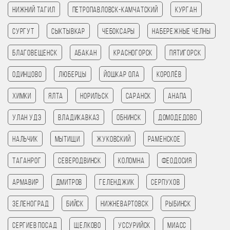
Нижний Тагил
Петропавловск-Камчатский
Курган
Сургут
Сыктывкар
Чебоксары
Набережные Челны
Благовещенск
Абакан
Красногорск
Пятигорск
Одинцово
Люберцы
Йошкар Ола
Королёв
Химки
Ялта
Норильск
Саранск
Анапа
Улан Удэ
Владикавказ
Обнинск
Домодедово
Нальчик
Мытищи
Жуковский
Раменское
Таганрог
Северодвинск
Коломна
Феодосия
Армавир
Дмитров
Геленджик
Серпухов
Зеленоград
Бийск
Нижневартовск
Рыбинск
Сергиев Посад
Щелково
Уссурийск
Миасс