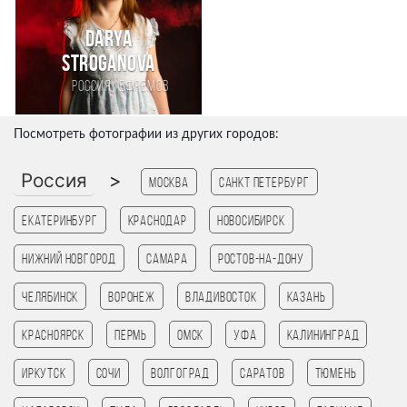
Darya
Stroganova
,
Россия
Ефремов
Посмотреть фотографии из других городов:
Россия
>
Москва
Санкт Петербург
Екатеринбург
Краснодар
Новосибирск
Нижний Новгород
Самара
Ростов-на-Дону
Челябинск
Воронеж
Владивосток
Казань
Красноярск
Пермь
Омск
Уфа
Калининград
Иркутск
Сочи
Волгоград
Саратов
Тюмень