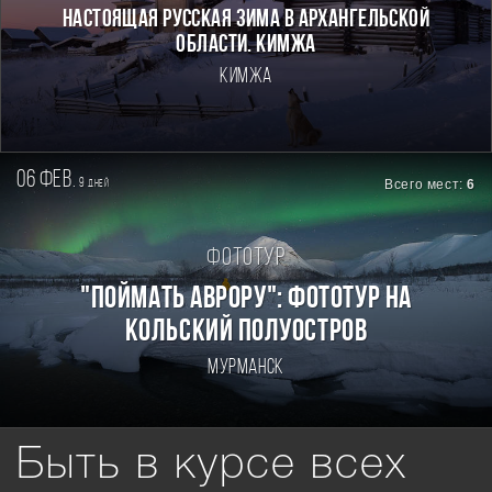
Настоящая Русская зима в Архангельской
области. Кимжа
Кимжа
06 фев.
9
Всего мест:
6
дней
Фототур
"Поймать Аврору": фототур на
Кольский полуостров
Мурманск
Быть в курсе всех