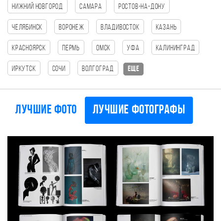
Нижний Новгород
Самара
Ростов-на-Дону
Челябинск
Воронеж
Владивосток
Казань
Красноярск
Пермь
Омск
Уфа
Калининград
Иркутск
Сочи
Волгоград
еще
Лучшие фото
Лучшие фотографы