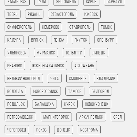
Хабаровск
Тула
Ярославль
Киров
Барнаул
Тверь
Рязань
Севастополь
Ижевск
Симферополь
Кемерово
Ставрополь
Томск
Калуга
Брянск
Пенза
Якутск
Оренбург
Ульяновск
Мурманск
Тольятти
Липецк
Иваново
Южно-Сахалинск
Астрахань
Великий Новгород
Чита
Смоленск
Владимир
Вологда
Новороссийск
Тамбов
Белгород
Подольск
Балашиха
Курск
Новокузнецк
Петрозаводск
Магнитогорск
Архангельск
Орёл
Череповец
Псков
Донецк
Кострома