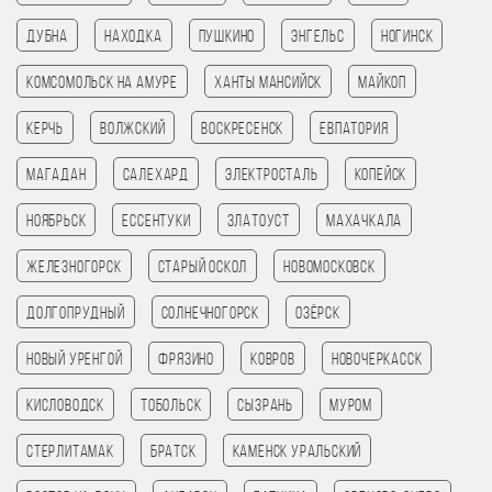
Дубна
Находка
Пушкино
Энгельс
Ногинск
Комсомольск на амуре
Ханты Мансийск
Майкоп
Керчь
Волжский
Воскресенск
Евпатория
Магадан
Салехард
Электросталь
Копейск
Ноябрьск
Ессентуки
Златоуст
Махачкала
Железногорск
Старый Оскол
Новомосковск
Долгопрудный
Солнечногорск
Озёрск
Новый Уренгой
Фрязино
Ковров
Новочеркасск
Кисловодск
Тобольск
Сызрань
Муром
Стерлитамак
Братск
Каменск Уральский