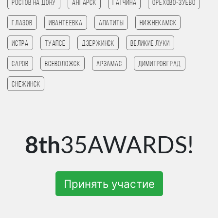
Ростов на Дону
Ангарск
Гатчина
Орехово-Зуево
Глазов
Ивантеевка
Апатиты
Нижнекамск
Истра
Туапсе
Дзержинск
Великие Луки
Саров
Всеволожск
Арзамас
Димитровград
Снежинск
8th
35AWARDS!
Принять участие