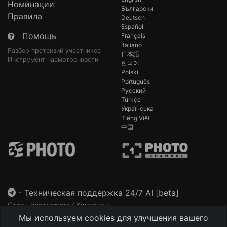
Номинации
Български
Правила
Deutsch
Español
Помощь
Français
Italiano
Разбор претензий участников
日本語
Инструмент насмотренности
한국어
Polski
Português
Русский
Türkçe
Українська
Tiếng Việt
中国
-
Техническая поддержка 24/7 AI [beta]
Стать партнером / Контакты
Мы используем cookies для улучшения вашего
This site is protected by reCAPTCHA and the Google
Privacy Policy
and
Terms of Service
apply.