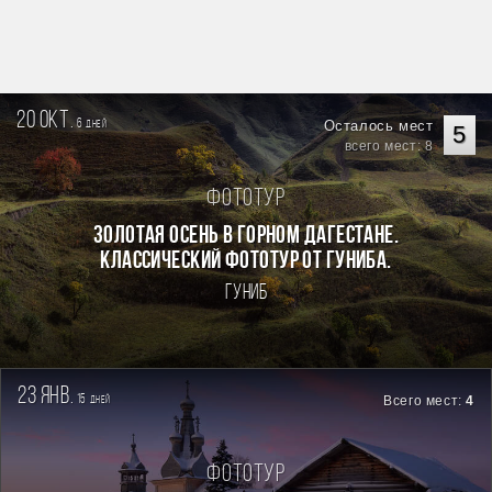
20 окт.
6
Осталось мест
дней
5
всего мест: 8
Фототур
Золотая осень в горном Дагестане.
Классический фототур от Гуниба.
Гуниб
23 янв.
15
Всего мест:
4
дней
Фототур