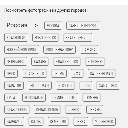
Посмотреть фотографии из других городов:
Россия
>
Москва
Санкт Петербург
Краснодар
Новосибирск
Екатеринбург
Нижний Новгород
Ростов-на-Дону
Самара
Челябинск
Казань
Владивосток
Воронеж
Омск
Красноярск
Пермь
Уфа
Калининград
Саратов
Волгоград
Иркутск
Сочи
Хабаровск
Тула
Ярославль
Симферополь
Тюмень
Ставрополь
Севастополь
Брянск
Рязань
Барнаул
Киров
Кемерово
Пенза
Ульяновск