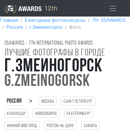
12th
Главная
Ежегодные фотоконкурсы
7th 35AWARDS
Россия
г.Змеиногорск
Фото
35AWARDS - 7TH international photo awards
Лучшие фотографы в городе
г.Змеиногорск
g.Zmeinogorsk
>
Россия
Москва
Санкт Петербург
Краснодар
Новосибирск
Екатеринбург
Нижний Новгород
Ростов-на-Дону
Самара