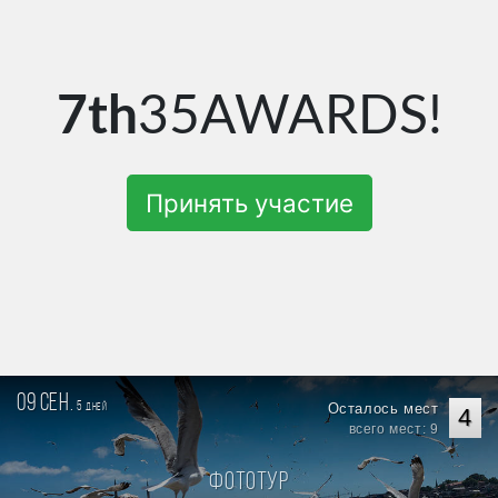
7th
35AWARDS!
Принять участие
09 сен.
5
Осталось мест
дней
4
всего мест: 9
Фототур