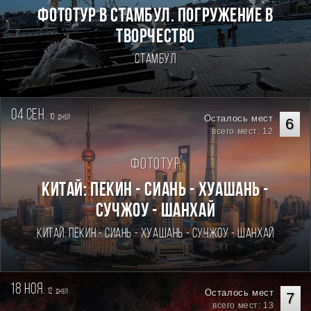
Фототур в Стамбул. Погружение в
творчество
Стамбул
04 сен.
10
Осталось мест
дней
6
всего мест: 12
Фототур
Китай: Пекин - Сиань - Хуашань -
Сучжоу - Шанхай
Китай: Пекин - Сиань - Хуашань - Сучжоу - Шанхай
18 ноя.
12
Осталось мест
дней
7
всего мест: 13