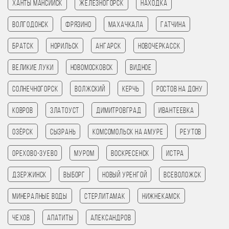
Ханты Мансийск
Железногорск
Находка
Волгодонск
Фрязино
Махачкала
Гатчина
Братск
Норильск
Ангарск
Новочеркасск
Великие Луки
Новомосковск
Видное
Солнечногорск
Волжский
Керчь
Ростов на Дону
Ковров
Златоуст
Димитровград
Ивантеевка
Озёрск
Сызрань
Комсомольск на амуре
Реутов
Орехово-Зуево
Муром
Воскресенск
Истра
Дзержинск
Выборг
Новый Уренгой
Всеволожск
Минералные Воды
Стерлитамак
Нижнекамск
Чехов
Апатиты
Александров