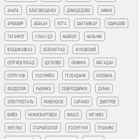
Анапа
Благовещенск
Домодедово
Химки
Армавир
Абакан
Ялта
Сыктывкар
Одинцово
Таганрог
Улан Удэ
Майкоп
Нальчик
Владикавказ
Зеленоград
Жуковский
Сергиев Посад
Щелково
Обнинск
Магадан
Серпухов
Уссурийск
Геленджик
Коломна
Феодосия
Рыбинск
Северодвинск
Дубна
Электросталь
Раменское
Саранск
Дмитров
Бийск
Нижневартовск
Миасс
Ногинск
Энгельс
Старый Оскол
Ессентуки
Пушкино