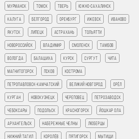
Мурманск
Томск
Тверь
Южно-Сахалинск
Калуга
Белгород
Оренбург
Ижевск
Иваново
Якутск
Липецк
Астрахань
Тольятти
Новороссийск
Владимир
Смоленск
Тамбов
Вологда
Балашиха
Курск
Сургут
Чита
Магнитогорск
Псков
Кострома
Петропавловск-Камчатский
Великий Новгород
Орёл
Курган
Новокузнецк
Череповец
Петрозаводск
Чебоксары
Подольск
Красногорск
Йошкар Ола
Архангельск
Набережные Челны
Люберцы
Нижний Тагил
Королёв
Пятигорск
Мытищи