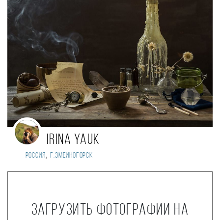
Irina Yauk
,
Россия
г.Змеиногорск
Загрузить фотографии на