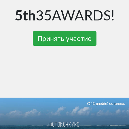
5th
35AWARDS!
Принять участие
13 дней(я) осталось
Фотоконкурс: