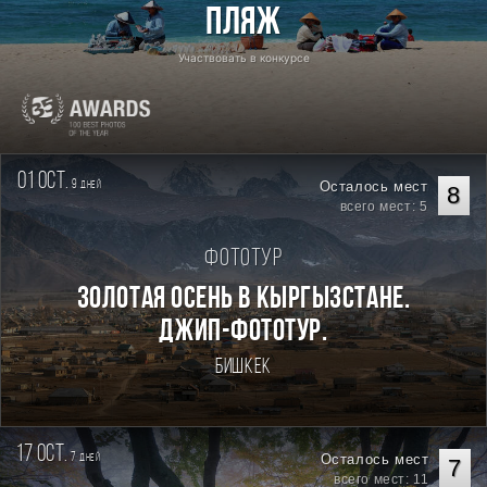
Пляж
Участвовать в конкурсе
01 oct.
9
Осталось мест
дней
8
всего мест: 5
Фототур
Золотая осень в Кыргызстане.
Джип-фототур.
Бишкек
17 oct.
7
Осталось мест
дней
7
всего мест: 11