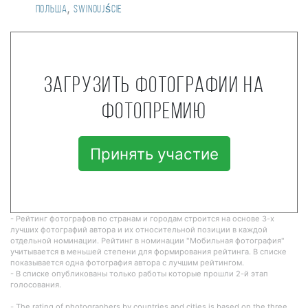
,
Польша
Swinoujście
Загрузить фотографии на
фотопремию
Принять участие
- Рейтинг фотографов по странам и городам строится на основе 3-х
лучших фотографий автора и их относительной позиции в каждой
отдельной номинации. Рейтинг в номинации "Мобильная фотография"
учитывается в меньшей степени для формирования рейтинга. В списке
показывается одна фотография автора с лучшим рейтингом.
- В списке опубликованы только работы которые прошли 2-й этап
голосования.
- The rating of photographers by countries and cities is based on the three