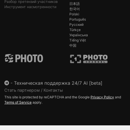
Разбор претензий участников
日本語
Инструмент насмотренности
한국어
Polski
Português
Русский
Türkçe
Українська
Tiếng Việt
中国
-
Техническая поддержка 24/7 AI [beta]
Стать партнером / Контакты
This site is protected by reCAPTCHA and the Google
Privacy Policy
and
Terms of Service
apply.