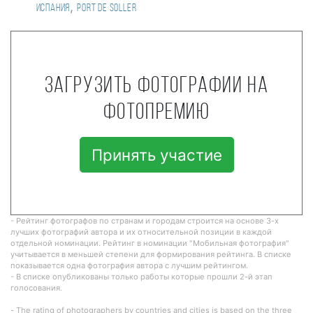
,
Испания
Port de Soller
Загрузить фотографии на
фотопремию
Принять участие
- Рейтинг фотографов по странам и городам строится на основе 3-х
лучших фотографий автора и их относительной позиции в каждой
отдельной номинации. Рейтинг в номинации "Мобильная фотография"
учитывается в меньшей степени для формирования рейтинга. В списке
показывается одна фотография автора с лучшим рейтингом.
- В списке опубликованы только работы которые прошли 2-й этап
голосования.
- The rating of photographers by countries and cities is based on the three