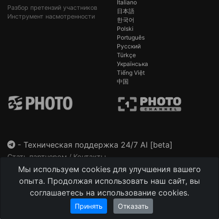
Italiano
Разбор претензий участников
日本語
Инструмент насмотренности
한국어
Polski
Português
Русский
Türkçe
Українська
Tiếng Việt
中国
-
Техническая поддержка 24/7 AI [beta]
Стать партнером / Контакты
Мы используем cookies для улучшения вашего
This site is protected by reCAPTCHA and the Google
Privacy Policy
and
Terms of Service
apply.
опыта. Продолжая использовать наш сайт, вы
соглашаетесь на использование cookies.
Принять
Отказать