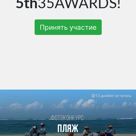
5th
35AWARDS!
Принять участие
13 дней(я) осталось
Фотоконкурс:
Пляж