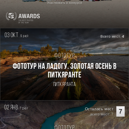
Участвовать в конкурсе
03 окт.
9
Всего мест:
4
дней
Фототур
Фототур на Ладогу. Золотая осень в
Питкяранте
Питкяранта
02 янв.
7
Осталось мест
дней
7
всего мест: 7
Фототур