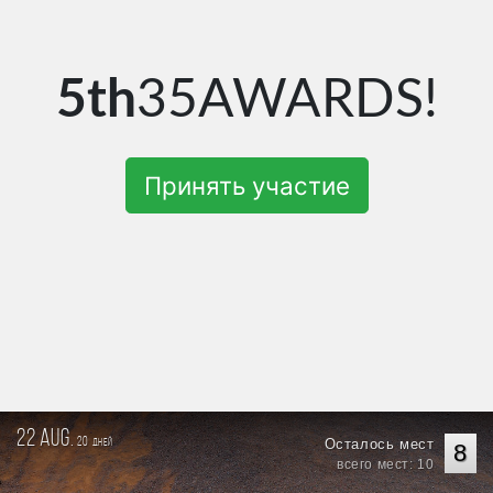
5th
35AWARDS!
Принять участие
22 aug.
20
Осталось мест
дней
8
всего мест: 10