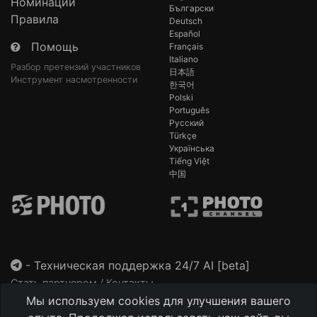
Номинации
Български
Правила
Deutsch
Español
Помощь
Français
Italiano
Разбор претензий участников
日本語
Инструмент насмотренности
한국어
Polski
Português
Русский
Türkçe
Українська
Tiếng Việt
中国
-
Техническая поддержка 24/7 AI [beta]
Стать партнером / Контакты
Мы используем cookies для улучшения вашего
This site is protected by reCAPTCHA and the Google
Privacy Policy
and
Terms of Service
apply.