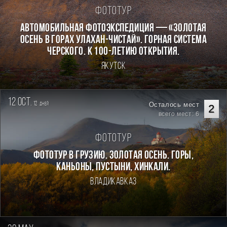
Фототур
Автомобильная фотоэкспедиция — «Золотая
осень в горах Улахан-Чистай». Горная система
Черского. К 100-летию открытия.
Якутск
12 oct.
12
Осталось мест
дней
2
всего мест: 6
Фототур
Фототур в Грузию. Золотая осень. Горы,
каньоны, пустыни, хинкали.
Владикавказ