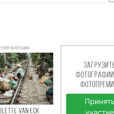
/Стрит фотография
Загрузит
фотографии
фотопрем
Принят
olette van Eck
участи