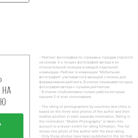
- Рейтинг фотографов по странам и городам строится
на основе 3-х лучших фотографий автора и их
относительной позиции в каждой отдельной
номинации. Рейтинг в номинации "Мобильная
ь
фотография" учитывается в меньшей степени для
формирования рейтинга. В списке показывается одна
фотография автора с лучшим рейтингом.
 на
- В списке опубликованы только работы которые
прошли 2-й этап голосования.
ию
- The rating of photographers by countries and cities is
based on the three best photos of the author and their
relative position in each separate nomination. Rating in
ь
the nomination "Mobile Photography" is taken into
account to a lesser extent for rating formation. The list
shows one photo of the author with the best rating.
е
- Only those photos have been published in the list that