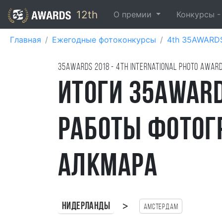
12th
О премии
Конкурсы 
Главная
Ежегодные фотоконкурсы
4th 35AWARD
35AWARDS
2018
- 4TH international photo awar
Итоги 35AWARD
работы фотог
Алкмара
>
Нидерланды
Амстердам