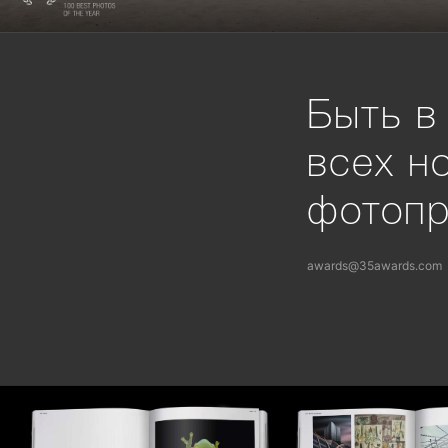
Быть в
всех н
фотоп
awards@35awards.com