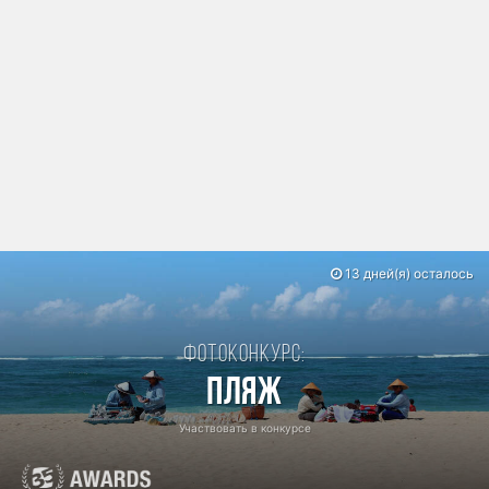
13 дней(я) осталось
Фотоконкурс:
Пляж
Участвовать в конкурсе