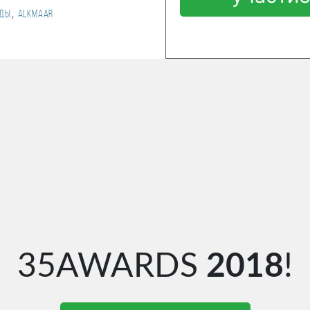
,
ды
Alkmaar
35AWARDS
2018
!