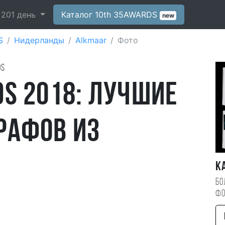
-
201
день
Каталог 10th 35AWARDS
new
S
Нидерланды
Alkmaar
Фото
ds
S 2018: лучшие
рафов из
К
Бо
фо