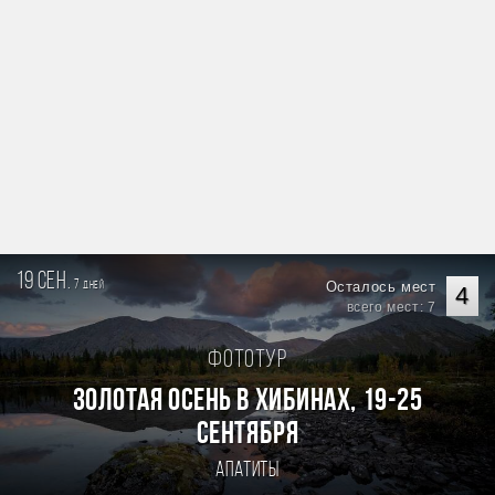
19 сен.
7
Осталось мест
дней
4
всего мест: 7
Фототур
Золотая осень в Хибинах, 19-25
сентября
Апатиты