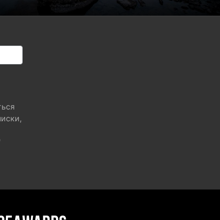
ться
писки,
"