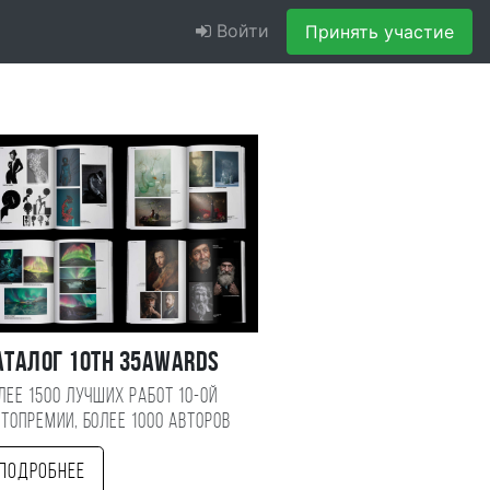
Войти
Принять участие
аталог 10TH 35AWARDS
лее 1500 лучших работ 10-ой
топремии, более 1000 авторов
Подробнее