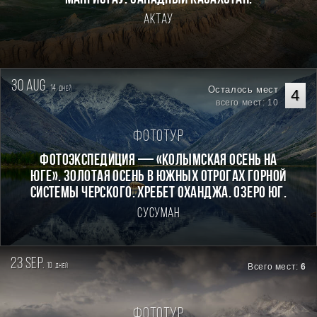
Актау
30 aug.
14
Осталось мест
дней
4
всего мест: 10
Фототур
Фотоэкспедиция — «Колымская осень на
Юге». Золотая осень в южных отрогах горной
системы Черского. Хребет Оханджа. Озеро Юг.
Сусуман
23 sep.
10
Всего мест:
6
дней
Фототур