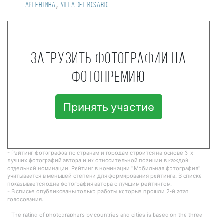
,
Аргентина
Villa del Rosario
Загрузить фотографии на
фотопремию
Принять участие
- Рейтинг фотографов по странам и городам строится на основе 3-х
лучших фотографий автора и их относительной позиции в каждой
отдельной номинации. Рейтинг в номинации "Мобильная фотография"
учитывается в меньшей степени для формирования рейтинга. В списке
показывается одна фотография автора с лучшим рейтингом.
- В списке опубликованы только работы которые прошли 2-й этап
голосования.
- The rating of photographers by countries and cities is based on the three