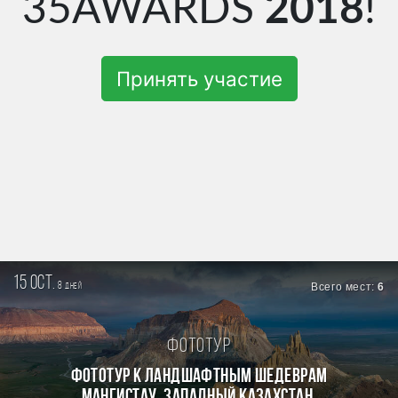
35AWARDS
2018
!
Принять участие
15 oct.
8
Всего мест:
6
дней
Фототур
Фототур к ландшафтным шедеврам
Мангистау. Западный Казахстан.