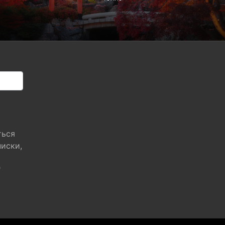
ться
писки,
"