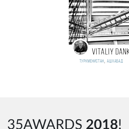
Vitaliy Dan
,
Туркменистан
Ашхабад
35AWARDS
2018
!