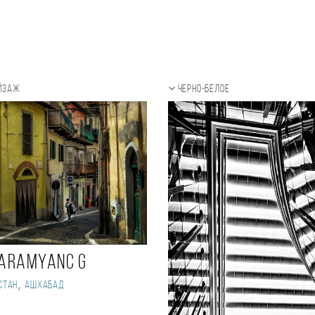
ейзаж
Черно-белое
aramyanc G
,
стан
Ашхабад