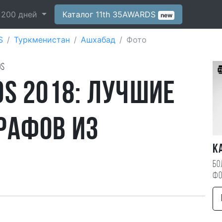
-
200
дней
Каталог 11th 35AWARDS
new
S
Туркменистан
Ашхабад
Фото
ds
S 2018: лучшие
рафов из
К
Бо
фо