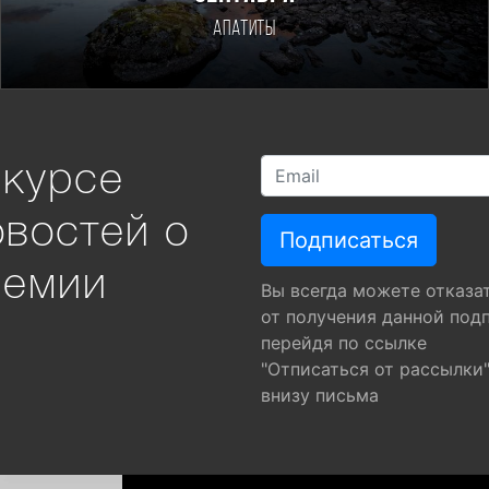
Апатиты
 курсе
овостей о
ремии
Вы всегда можете отказа
от получения данной под
перейдя по ссылке
"Отписаться от рассылки
внизу письма