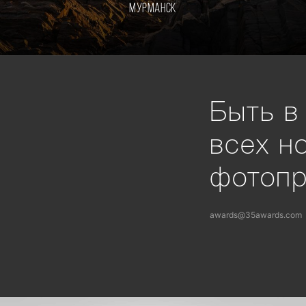
Мурманск
Быть в
всех н
фотоп
awards@35awards.com