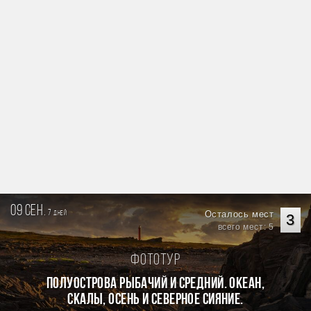
09 сен.
7
Осталось мест
дней
3
всего мест: 5
Фототур
Полуострова Рыбачий и Средний. Океан,
скалы, осень и северное сияние.