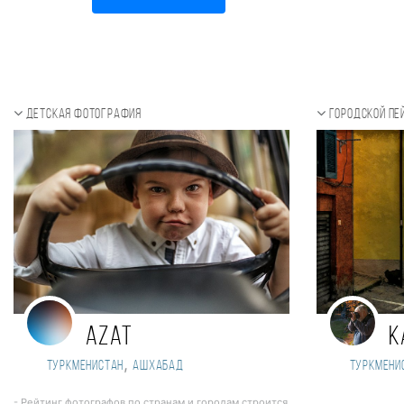
Детская фотография
Городской п
Azat
K
,
Туркменистан
Ашхабад
Туркмени
- Рейтинг фотографов по странам и городам строится