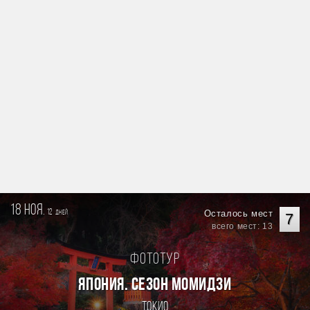
18 ноя.
12
Осталось мест
дней
7
всего мест: 13
Фототур
ЯПОНИЯ. СЕЗОН МОМИДЗИ
Токио