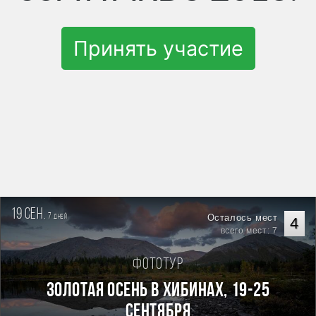
Принять участие
19 сен.
7
Осталось мест
дней
4
всего мест: 7
Фототур
Золотая осень в Хибинах, 19-25
сентября