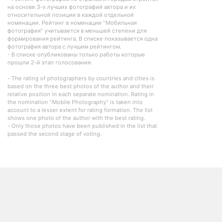
на основе 3-х лучших фотографий автора и их
относительной позиции в каждой отдельной
номинации. Рейтинг в номинации "Мобильная
фотография" учитывается в меньшей степени для
формирования рейтинга. В списке показывается одна
фотография автора с лучшим рейтингом.
- В списке опубликованы только работы которые
прошли 2-й этап голосования.
- The rating of photographers by countries and cities is
based on the three best photos of the author and their
relative position in each separate nomination. Rating in
the nomination "Mobile Photography" is taken into
account to a lesser extent for rating formation. The list
shows one photo of the author with the best rating.
- Only those photos have been published in the list that
passed the second stage of voting.