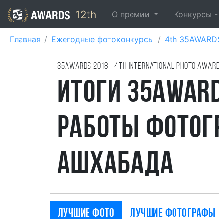
12th
О премии
Конкурсы 
Главная
Ежегодные фотоконкурсы
4th 35AWARD
35AWARDS
2018
- 4TH international photo awar
Итоги 35AWARD
работы фотог
Ашхабада
Лучшие фото
Лучшие фотографы