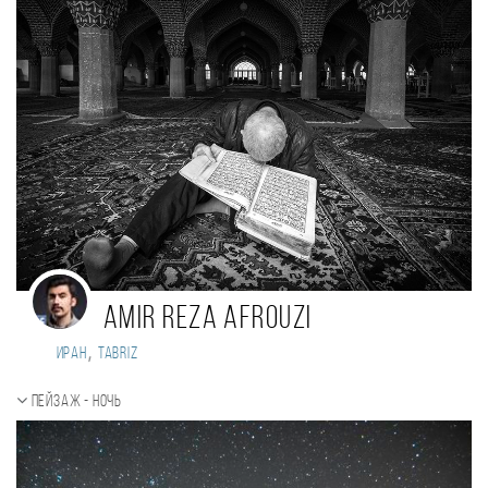
amir reza afrouzi
,
Иран
tabriz
Пейзаж - ночь