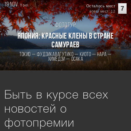
19 nov.
11
Осталось мест
дней
7
всего мест: 12
Фототур
Япония: Красные клены в стране
самураев
Токио — Фудзикавагутико — Киото — Нара —
Химедзи — Осака
Быть в курсе всех
новостей о
фотопремии