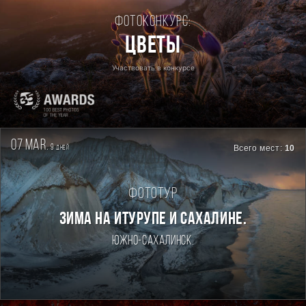
Фотоконкурс:
Цветы
Участвовать в конкурсе
07 mar.
9
Всего мест:
10
дней
Фототур
Зима на Итурупе и Сахалине.
Южно-Сахалинск.