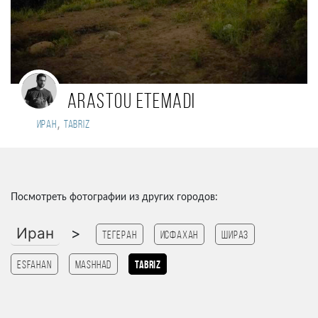
Arastou Etemadi
,
Иран
tabriz
Посмотреть фотографии из других городов:
Иран
>
Тегеран
Исфахан
Шираз
esfahan
Mashhad
Tabriz