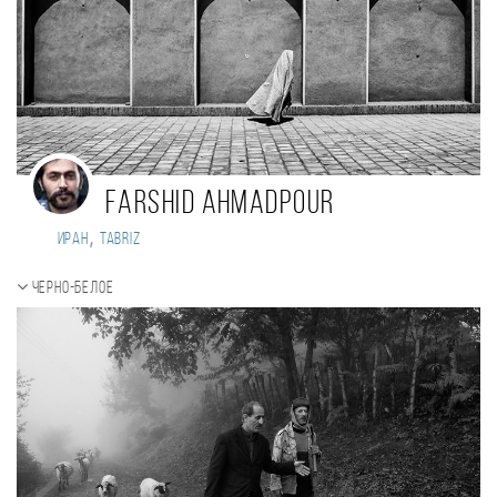
Farshid Ahmadpour
,
Иран
Tabriz
Черно-белое