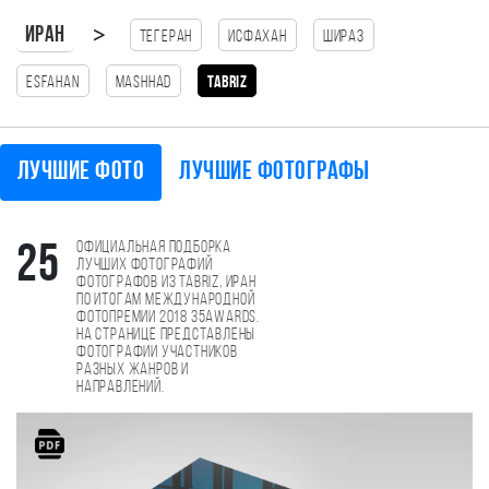
>
Иран
Тегеран
Исфахан
Шираз
esfahan
Mashhad
Tabriz
Лучшие фото
Лучшие фотографы
Официальная подборка
25
лучших фотографий
фотографов из Tabriz, Иран
по итогам международной
фотопремии 2018 35AWARDS.
На странице представлены
фотографии участников
разных жанров и
направлений.