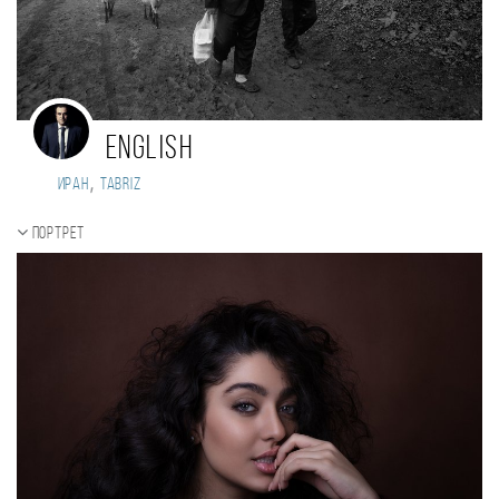
english
,
Иран
tabriz
Портрет