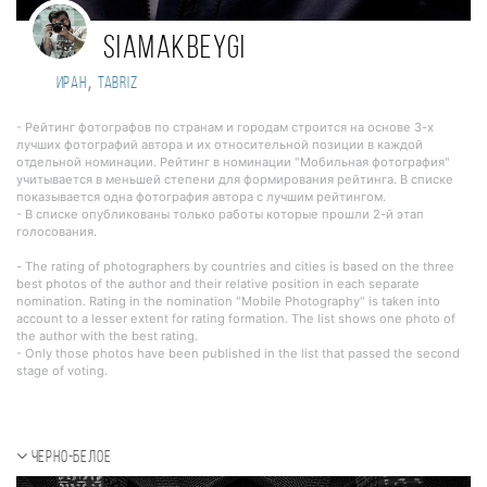
Siamakbeygi
,
Иран
tabriz
- Рейтинг фотографов по странам и городам строится на основе 3-х
лучших фотографий автора и их относительной позиции в каждой
отдельной номинации. Рейтинг в номинации "Мобильная фотография"
учитывается в меньшей степени для формирования рейтинга. В списке
показывается одна фотография автора с лучшим рейтингом.
- В списке опубликованы только работы которые прошли 2-й этап
голосования.
- The rating of photographers by countries and cities is based on the three
best photos of the author and their relative position in each separate
nomination. Rating in the nomination "Mobile Photography" is taken into
account to a lesser extent for rating formation. The list shows one photo of
the author with the best rating.
- Only those photos have been published in the list that passed the second
stage of voting.
Черно-белое