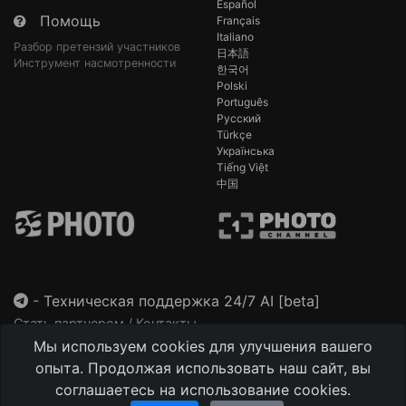
Español
Помощь
Français
Italiano
Разбор претензий участников
日本語
Инструмент насмотренности
한국어
Polski
Português
Русский
Türkçe
Українська
Tiếng Việt
中国
-
Техническая поддержка 24/7 AI [beta]
Стать партнером / Контакты
Мы используем cookies для улучшения вашего
This site is protected by reCAPTCHA and the Google
Privacy Policy
and
Terms of Service
apply.
опыта. Продолжая использовать наш сайт, вы
соглашаетесь на использование cookies.