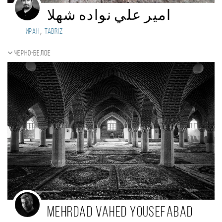
امير علي نواده شهلا
,
Иран
tabriz
Черно-белое
Mehrdad Vahed Yousefabad