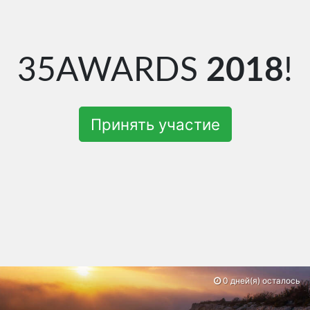
35AWARDS
2018
!
Принять участие
0 дней(я) осталось